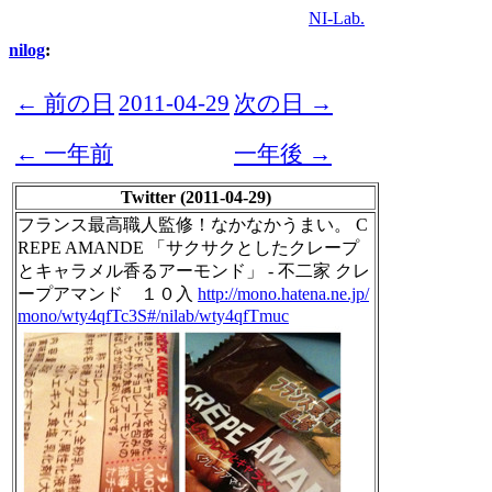
NI-Lab.
nilog
:
← 前の日
2011-04-29
次の日 →
← 一年前
一年後 →
Twitter (2011-04-29)
フランス最高職人監修！なかなかうまい。 C
REPE AMANDE 「サクサクとしたクレープ
とキャラメル香るアーモンド」 - 不二家 クレ
ープアマンド １０入
http://mono.hatena.ne.jp/
mono/wty4qfTc3S#/nilab/wty4qfTmuc