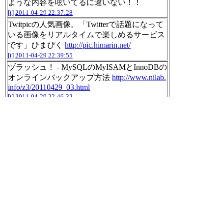
ような内容を呟いてるに違いない！！
[t]
2011-04-29 22:37:28
Twitpicの人気画像。「Twitterで話題になって
いる画像をリアルタイムで楽しめるサービス
です」ひまぴく
http://pic.himarin.net/
[t]
2011-04-29 22:39:55
ヅラッシュ！ - MySQLのMyISAMとInnoDBの
オンラインバックアップ方法
http://www.nilab.
info/z3/20110429_03.html
[t]
2011-04-29 22:46:32
「日本におけるインターネットを活用して開
かれた政府（オープンガバメント）の実現を
目指し、さまざまな実証を行っているサイト
です」オープンガバメントラボ
http://openlabs.
go.jp/
[t]
2011-04-29 22:55:40
2011年04年29日のnilogをすべて表
示する