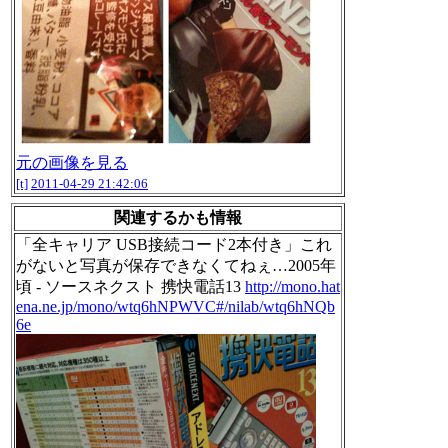
元の画像を見る
[t]
2011-04-29 21:42:06
関連するかも情報
「全キャリア USB接続コード2本付き」これ
がないと写真が保存できなくてねぇ…2005年
頃 - ソースネクスト 携快電話13
http://mono.hat
ena.ne.jp/mono/wtq6hNPWVC#/nilab/wtq6hNQb
6e