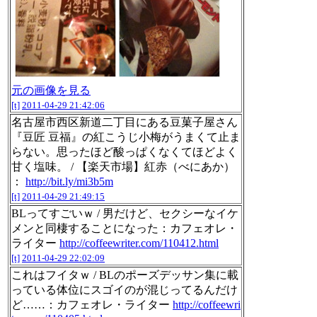
元の画像を見る
[t]
2011-04-29 21:42:06
名古屋市西区新道二丁目にある豆菓子屋さん
『豆匠 豆福』の紅こうじ小梅がうまくて止ま
らない。思ったほど酸っぱくなくてほどよく
甘く塩味。 / 【楽天市場】紅赤（べにあか）
：
http://bit.ly/mi3b5m
[t]
2011-04-29 21:49:15
BLってすごいｗ / 男だけど、セクシーなイケ
メンと同棲することになった：カフェオレ・
ライター
http://coffeewriter.com/110412.html
[t]
2011-04-29 22:02:09
これはフイタｗ / BLのポーズデッサン集に載
っている体位にスゴイのが混じってるんだけ
ど……：カフェオレ・ライター
http://coffeewri