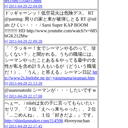
ter.com/110405.html
[t]
2011-04-29 22:04:09
ドッギャーンッ！低空花火は危険デス。 RT
@paming: 周りの家と車が被弾しとる RT @nil
ab: ひくい・・・ / Sarsi Super KAP BOOM
!!!!!!!!! HD http://www.youtube.com/watch?v=685
bGK212Mw
[t]
2011-04-29 22:09:28
「「ラッキー！女でシーマンやるのって、珍
しくない？」と聞かれる。うちの職場には、
シーマンやったことある＆やってる最中の女
性が私を含め計５人もいるが（どういう職場
だ！）、「うん」と答える」シーマン日記
htt
p://www2s.biglobe.ne.jp/~yasumama/seaman.htm
[t]
2011-04-29 22:13:28
@asanosatoshi シーマンが・・・したいですｗ
[t]
2011-04-29 22:17:08
へぇー。 / nilabは女の子に言ってもらいたい
セリフ、『３位「えへっ来ちゃった」、２位
「…ごめんね」、１位「好きだよ」』です。
http://shindanmaker.com/114596
#loveyouchan
[t]
2011-04-29 22:17:45