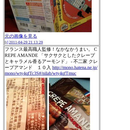
元の画像を見る
[t]
2011-04-29 21:13:29
フランス最高職人監修！なかなかうまい。 C
REPE AMANDE 「サクサクとしたクレープ
とキャラメル香るアーモンド」 - 不二家 クレ
ープアマンド １０入
http://mono.hatena.ne.jp/
mono/wty4qfTc3S#/nilab/wty4qfTmuc