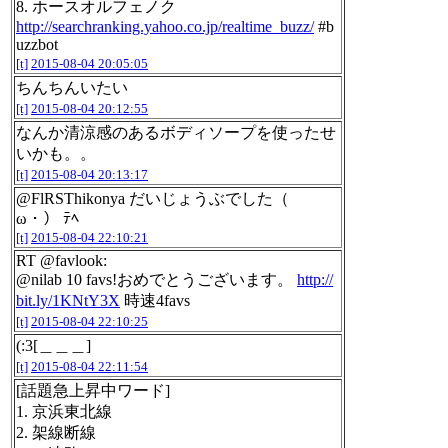
8. ホースオルフェノク
http://searchranking.yahoo.co.jp/realtime_buzz/
#b
uzzbot
[t]
2015-08-04 20:05:05
ちんちんいたい
[t]
2015-08-04 20:12:55
なんか清涼感のあるボディソープを使ったせ
いかも。。
[t]
2015-08-04 20:13:17
@FlRSThikonya だいじょうぶでした（ゝ
ω・） ﾃﾍ
[t]
2015-08-04 22:10:21
RT @favlook:
@nilab 10 favs!おめでとうございます。
http://
bit.ly/1KNtY3X
時速4favs
[t]
2015-08-04 22:10:25
(:3[＿＿＿]
[t]
2015-08-04 22:11:54
[話題急上昇中ワード]
1. 京浜東北線
2. 架線断線