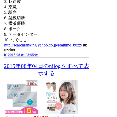
3. 13連敗
4. 京急
5. 駅弁
6. 架線切断
7. 横浜優勝
8. ボーク
9. データセンター
10. なでしこ
http://searchranking.yahoo.co.jp/realtime_buzz/
#b
uzzbot
[t]
2015-08-04 23:05:04
2015年08年04日のnilogをすべて表
示する