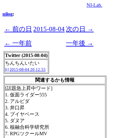
NI-Lab.
nilog
:
← 前の日
2015-08-04
次の日 →
← 一年前
一年後 →
Twitter (2015-08-04)
ちんちんいたい
[t]
2015-08-04 20:12:55
関連するかも情報
[話題急上昇中ワード]
1. 仮面ライダー555
2. アルビダ
3. 井口昇
4. ブイヤベース
5. ダヌア
6. 核融合科学研究所
7. RPGツクールMV