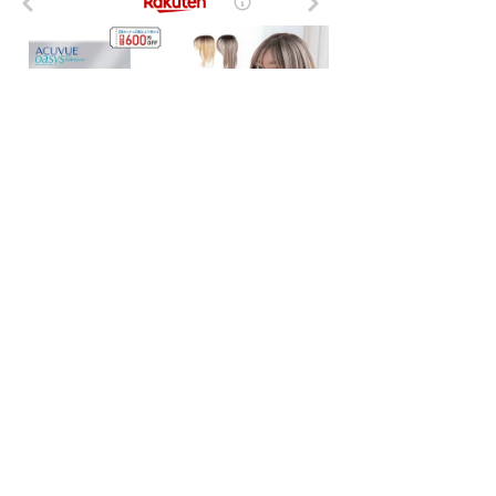
- NI-Lab.'s accounts
-
Fedibird
-
mstdn.jp
-
Pawoo
-
Bluesky
-
Twitter(X)
-
はてなブックマーク
-
Timelog
-
NI-Lab.