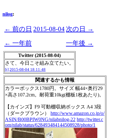
nilog
:
← 前の日
2015-08-04
次の日 →
← 一年前
一年後 →
Twitter (2015-08-04)
さて、今日こそ組み立てたい。
[t]
2015-08-04 18:11:48
関連するかも情報
カラーボックス1780円。サイズ 幅44×奥行29
×高さ107.2cm。耐荷重10kg(棚板1枚あたり)。
【カインズ】F9 可動棚収納ボックス A4 3段
（ダークブラウン）
http://www.amazon.co.jp/o/
ASIN/B00BPIW0NG/nilabnilog-22
http://twitter.c
om/nilab/status/628493484144508928/photo/1