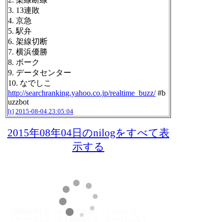
3. 13連敗
4. 京急
5. 駅弁
6. 架線切断
7. 横浜優勝
8. ボーク
9. データセンター
10. なでしこ
http://searchranking.yahoo.co.jp/realtime_buzz/
#b
uzzbot
[t]
2015-08-04 23:05:04
2015年08年04日のnilogをすべて表
示する