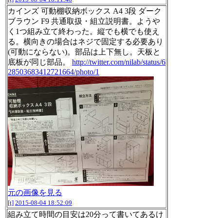
カインズ 可動棚収納ボックス A4 3段 ダーク
ブラウン F9 共通取扱・組立説明書。ようや
く1つ組み立て終わった。縦でも横でも使え
る。横向きの場合はネジで固定する必要あり
(可動にならない)。部品は上下無し。天板と
底板が同じ部品。
http://twitter.com/nilab/status/6
28503683412721664/photo/1
元の画像を見る
[t]
2015-08-04 18:52:09
組み立て時間の目安は20分って書いてあるけ