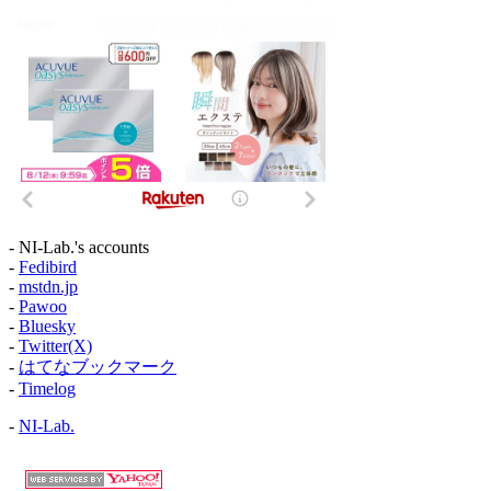
- NI-Lab.'s accounts
-
Fedibird
-
mstdn.jp
-
Pawoo
-
Bluesky
-
Twitter(X)
-
はてなブックマーク
-
Timelog
-
NI-Lab.