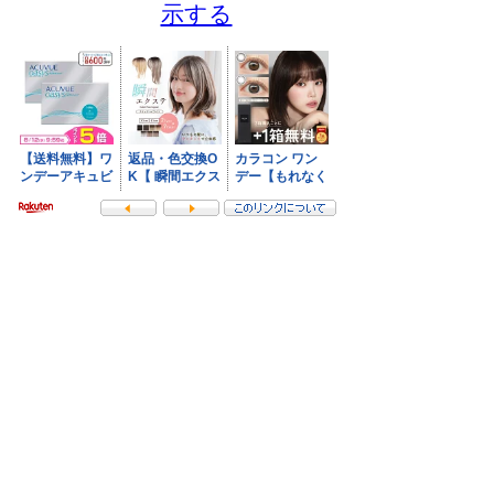
示する
- NI-Lab.'s accounts
-
Fedibird
-
mstdn.jp
-
Pawoo