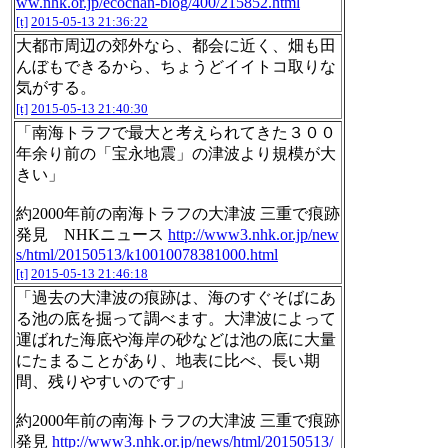
ww.nhk.or.jp/ecochan-blog/400/215852.html
[t]
2015-05-13 21:36:22
大都市周辺の郊外なら、都会に近く、畑も田
んぼもできるから、ちょうどイイトコ取りな
気がする。
[t]
2015-05-13 21:40:30
「南海トラフで最大と考えられてきた３００
年余り前の「宝永地震」の津波より規模が大
きい」
約2000年前の南海トラフの大津波 三重で痕跡
発見 NHKニュース
http://www3.nhk.or.jp/new
s/html/20150513/k10010078381000.html
[t]
2015-05-13 21:46:18
「過去の大津波の痕跡は、海のすぐそばにあ
る池の底を掘って調べます。大津波によって
運ばれた海底や海岸の砂などは池の底に大量
にたまることがあり、地表に比べ、長い期
間、残りやすいのです」
約2000年前の南海トラフの大津波 三重で痕跡
発見
http://www3.nhk.or.jp/news/html/20150513/