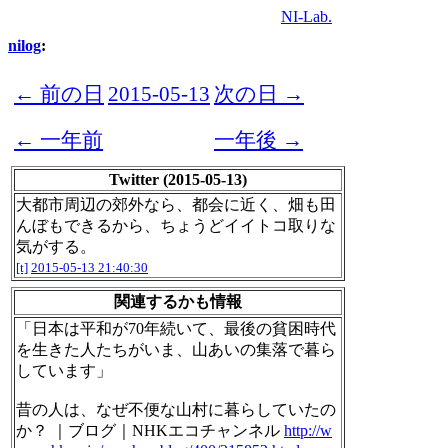
NI-Lab.
nilog
:
← 前の日
2015-05-13
次の日 →
← 一年前
一年後 →
Twitter (2015-05-13)
大都市周辺の郊外なら、都会に近く、畑も田
んぼもできるから、ちょうどイイトコ取りな
気がする。
[t]
2015-05-13 21:40:30
関連するかも情報
「日本は平和が70年続いて、最後の貧困時代
を生きた人たちがいま、山あいの集落で暮ら
しています」
昔の人は、なぜ不便な山村に暮らしていたの
か？ ｜ブログ｜NHKエコチャンネル
http://w