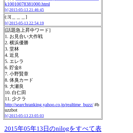
k10010078381000.html
[t]
2015-05-13 21:46:45
(:3[＿＿＿]
[t]
2015-05-13 22:54:19
[話題急上昇中ワード]
1. お見合い大作戦
2. 横浜優勝
3. 堂林
4. 近見
5. エレラ
6. 貯金8
7. 小野賢章
8. 体臭カード
9. 大瀬良
10. 白仁田
11. 少クラ
http://searchranking.yahoo.co.jp/realtime_buzz/
#b
uzzbot
[t]
2015-05-13 23:05:03
2015年05年13日のnilogをすべて表