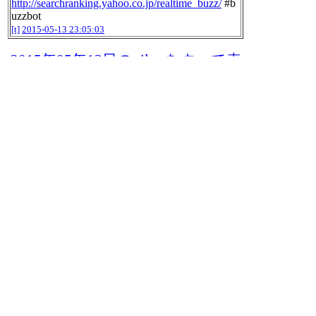
http://searchranking.yahoo.co.jp/realtime_buzz/
#b
uzzbot
[t]
2015-05-13 23:05:03
2015年05年13日のnilogをすべて表
示する