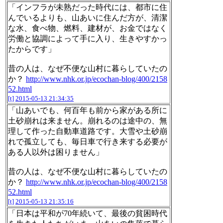
「インフラが未熟だった時代には、都市に住
んでいるよりも、山あいに住んだ方が、清潔
な水、食べ物、燃料、建材が、お金ではなく
労働と協調によって手に入り、生きやすかっ
たからです」
昔の人は、なぜ不便な山村に暮らしていたの
か？
http://www.nhk.or.jp/ecochan-blog/400/2158
52.html
[t]
2015-05-13 21:34:35
「山あいでも、何百年も前から家がある所に
土砂崩れは来ません。崩れるのは途中の、無
理して作った自動車道路です。大雪や土砂崩
れで孤立しても、毎日車で行き来する必要が
ある人以外は困りません」
昔の人は、なぜ不便な山村に暮らしていたの
か？
http://www.nhk.or.jp/ecochan-blog/400/2158
52.html
[t]
2015-05-13 21:35:16
「日本は平和が70年続いて、最後の貧困時代