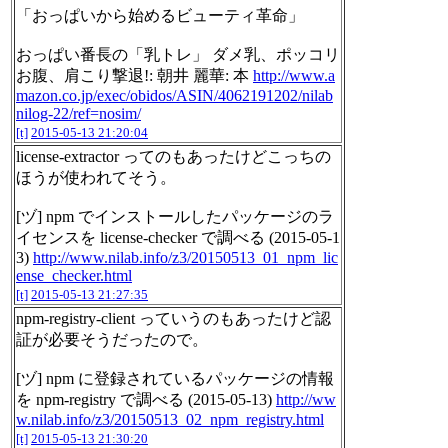
「おっぱいから始めるビューティ革命」
おっぱい番長の「乳トレ」 ダメ乳、ポッコリ
お腹、肩こり撃退!: 朝井 麗華: 本
http://www.a
mazon.co.jp/exec/obidos/ASIN/4062191202/nilab
nilog-22/ref=nosim/
[t]
2015-05-13 21:20:04
license-extractor ってのもあったけどこっちの
ほうが使われてそう。
[ヅ] npm でインストールしたパッケージのラ
イセンスを license-checker で調べる (2015-05-1
3)
http://www.nilab.info/z3/20150513_01_npm_lic
ense_checker.html
[t]
2015-05-13 21:27:35
npm-registry-client っていうのもあったけど認
証が必要そうだったので。
[ヅ] npm に登録されているパッケージの情報
を npm-registry で調べる (2015-05-13)
http://ww
w.nilab.info/z3/20150513_02_npm_registry.html
[t]
2015-05-13 21:30:20