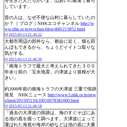
を生きた人たちがいま、山あいの集落で暮ら
しています」
昔の人は、なぜ不便な山村に暮らしていたの
か？ ｜ブログ｜NHKエコチャンネル
http://w
ww.nhk.or.jp/ecochan-blog/400/215852.html
[t]
2015-05-13 21:36:22
大都市周辺の郊外なら、都会に近く、畑も田
んぼもできるから、ちょうどイイトコ取りな
気がする。
[t]
2015-05-13 21:40:30
「南海トラフで最大と考えられてきた３００
年余り前の「宝永地震」の津波より規模が大
きい」
約2000年前の南海トラフの大津波 三重で痕跡
発見 NHKニュース
http://www3.nhk.or.jp/new
s/html/20150513/k10010078381000.html
[t]
2015-05-13 21:46:18
「過去の大津波の痕跡は、海のすぐそばにあ
る池の底を掘って調べます。大津波によって
運ばれた海底や海岸の砂などは池の底に大量