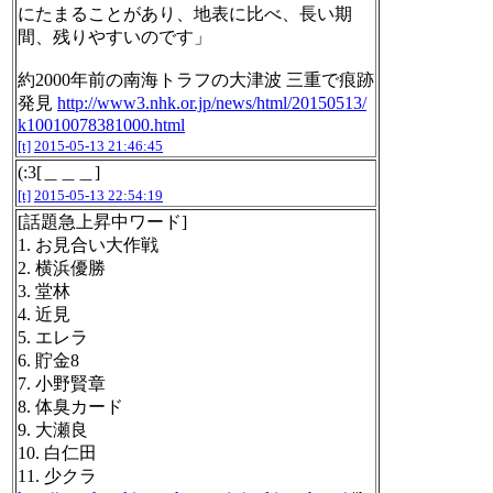
にたまることがあり、地表に比べ、長い期
間、残りやすいのです」
約2000年前の南海トラフの大津波 三重で痕跡
発見
http://www3.nhk.or.jp/news/html/20150513/
k10010078381000.html
[t]
2015-05-13 21:46:45
(:3[＿＿＿]
[t]
2015-05-13 22:54:19
[話題急上昇中ワード]
1. お見合い大作戦
2. 横浜優勝
3. 堂林
4. 近見
5. エレラ
6. 貯金8
7. 小野賢章
8. 体臭カード
9. 大瀬良
10. 白仁田
11. 少クラ