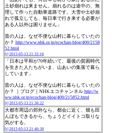
土砂崩れは来ません。崩れるのは途中の、無
理して作った自動車道路です。大雪や土砂崩
れで孤立しても、毎日車で行き来する必要が
ある人以外は困りません」
昔の人は、なぜ不便な山村に暮らしていたの
か？
http://www.nhk.or.jp/ecochan-blog/400/2158
52.html
[t]
2015-05-13 21:35:16
「日本は平和が70年続いて、最後の貧困時代
を生きた人たちがいま、山あいの集落で暮ら
しています」
昔の人は、なぜ不便な山村に暮らしていたの
か？ ｜ブログ｜NHKエコチャンネル
http://w
ww.nhk.or.jp/ecochan-blog/400/215852.html
[t]
2015-05-13 21:36:22
大都市周辺の郊外なら、都会に近く、畑も田
んぼもできるから、ちょうどイイトコ取りな
気がする。
[t]
2015-05-13 21:40:30