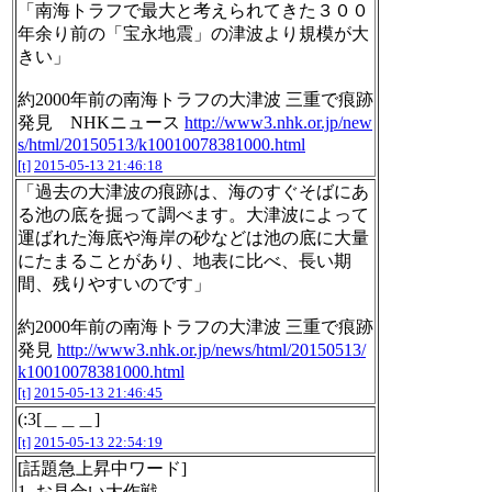
「南海トラフで最大と考えられてきた３００
年余り前の「宝永地震」の津波より規模が大
きい」
約2000年前の南海トラフの大津波 三重で痕跡
発見 NHKニュース
http://www3.nhk.or.jp/new
s/html/20150513/k10010078381000.html
[t]
2015-05-13 21:46:18
「過去の大津波の痕跡は、海のすぐそばにあ
る池の底を掘って調べます。大津波によって
運ばれた海底や海岸の砂などは池の底に大量
にたまることがあり、地表に比べ、長い期
間、残りやすいのです」
約2000年前の南海トラフの大津波 三重で痕跡
発見
http://www3.nhk.or.jp/news/html/20150513/
k10010078381000.html
[t]
2015-05-13 21:46:45
(:3[＿＿＿]
[t]
2015-05-13 22:54:19
[話題急上昇中ワード]
1. お見合い大作戦