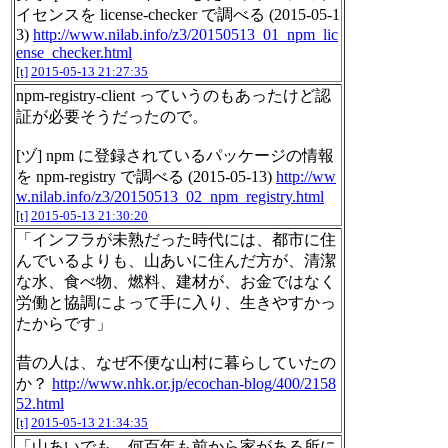
イセンスを license-checker で調べる (2015-05-1
3)
http://www.nilab.info/z3/20150513_01_npm_lic
ense_checker.html
[t]
2015-05-13 21:27:35
npm-registry-client っていうのもあったけど認
証が必要そうだったので。
[ヅ] npm に登録されているパッケージの情報
を npm-registry で調べる (2015-05-13)
http://ww
w.nilab.info/z3/20150513_02_npm_registry.html
[t]
2015-05-13 21:30:20
「インフラが未熟だった時代には、都市に住
んでいるよりも、山あいに住んだ方が、清潔
な水、食べ物、燃料、建材が、お金ではなく
労働と協調によって手に入り、生きやすかっ
たからです」
昔の人は、なぜ不便な山村に暮らしていたの
か？
http://www.nhk.or.jp/ecochan-blog/400/2158
52.html
[t]
2015-05-13 21:34:35
「山あいでも、何百年も前から家がある所に