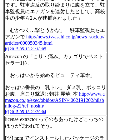
です。駐車違反の取り締まりに腹を立て、駐
車監視員にエアガンを連射したとして、高校
生の少年ら2人が逮捕されました」
「むかつく…撃とうかな」 駐車監視員をエ
アガンで
http://news.tv-asahi.co.jp/news_society/
articles/000050345.html
[t]
2015-05-13 21:18:05
Amazon の「こり・痛み」カテゴリでベスト
セラー1位。
「おっぱいから始めるビューティ革命」
おっぱい番長の「乳トレ」 ダメ乳、ポッコリ
お腹、肩こり撃退!: 朝井 麗華: 本
http://www.a
mazon.co.jp/exec/obidos/ASIN/4062191202/nilab
nilog-22/ref=nosim/
[t]
2015-05-13 21:20:04
license-extractor ってのもあったけどこっちの
ほうが使われてそう。
[ヅ] npm でインストールしたパッケージのラ