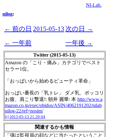
NI-Lab.
nilog
:
← 前の日
2015-05-13
次の日 →
← 一年前
一年後 →
Twitter (2015-05-13)
Amazon の「こり・痛み」カテゴリでベスト
セラー1位。
「おっぱいから始めるビューティ革命」
おっぱい番長の「乳トレ」 ダメ乳、ポッコリ
お腹、肩こり撃退!: 朝井 麗華: 本
http://www.a
mazon.co.jp/exec/obidos/ASIN/4062191202/nilab
nilog-22/ref=nosim/
[t]
2015-05-13 21:20:04
関連するかも情報
「弾は監視員の顔などに当たったということ