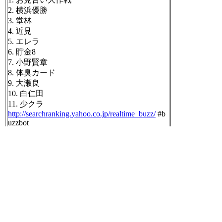
2. 横浜優勝
3. 堂林
4. 近見
5. エレラ
6. 貯金8
7. 小野賢章
8. 体臭カード
9. 大瀬良
10. 白仁田
11. 少クラ
http://searchranking.yahoo.co.jp/realtime_buzz/
#b
uzzbot
[t]
2015-05-13 23:05:03
2015年05年13日のnilogをすべて表
示する