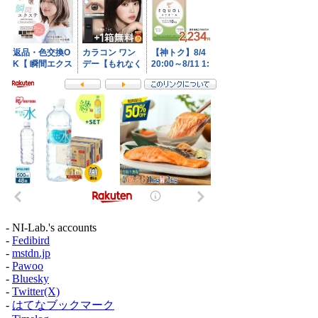
- NI-Lab.'s accounts
-
Fedibird
-
mstdn.jp
-
Pawoo
-
Bluesky
-
Twitter(X)
-
はてなブックマーク