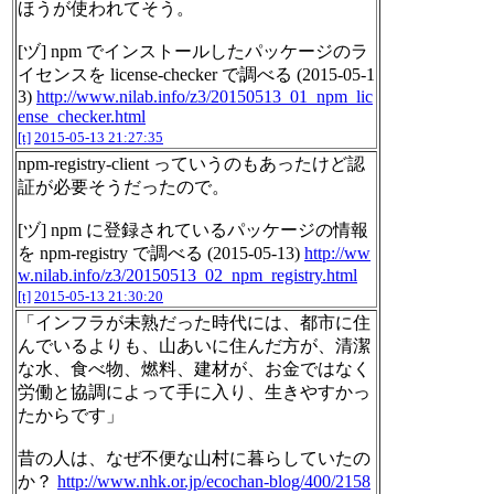
ほうが使われてそう。
[ヅ] npm でインストールしたパッケージのラ
イセンスを license-checker で調べる (2015-05-1
3)
http://www.nilab.info/z3/20150513_01_npm_lic
ense_checker.html
[t]
2015-05-13 21:27:35
npm-registry-client っていうのもあったけど認
証が必要そうだったので。
[ヅ] npm に登録されているパッケージの情報
を npm-registry で調べる (2015-05-13)
http://ww
w.nilab.info/z3/20150513_02_npm_registry.html
[t]
2015-05-13 21:30:20
「インフラが未熟だった時代には、都市に住
んでいるよりも、山あいに住んだ方が、清潔
な水、食べ物、燃料、建材が、お金ではなく
労働と協調によって手に入り、生きやすかっ
たからです」
昔の人は、なぜ不便な山村に暮らしていたの
か？
http://www.nhk.or.jp/ecochan-blog/400/2158