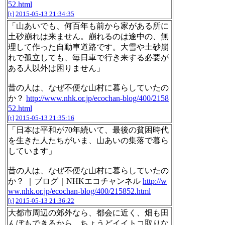
52.html
[t]
2015-05-13 21:34:35
「山あいでも、何百年も前から家がある所に
土砂崩れは来ません。崩れるのは途中の、無
理して作った自動車道路です。大雪や土砂崩
れで孤立しても、毎日車で行き来する必要が
ある人以外は困りません」
昔の人は、なぜ不便な山村に暮らしていたの
か？
http://www.nhk.or.jp/ecochan-blog/400/2158
52.html
[t]
2015-05-13 21:35:16
「日本は平和が70年続いて、最後の貧困時代
を生きた人たちがいま、山あいの集落で暮ら
しています」
昔の人は、なぜ不便な山村に暮らしていたの
か？ ｜ブログ｜NHKエコチャンネル
http://w
ww.nhk.or.jp/ecochan-blog/400/215852.html
[t]
2015-05-13 21:36:22
大都市周辺の郊外なら、都会に近く、畑も田
んぼもできるから、ちょうどイイトコ取りな