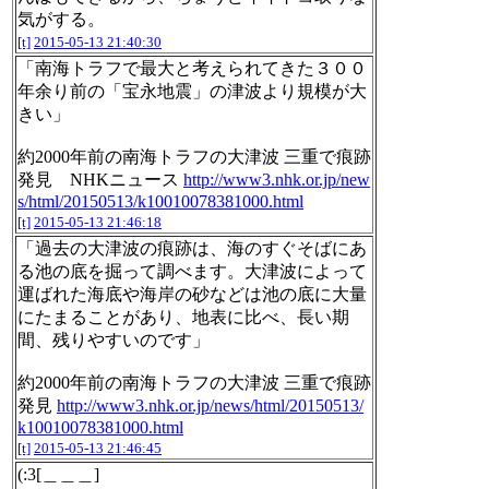
気がする。
[t]
2015-05-13 21:40:30
「南海トラフで最大と考えられてきた３００
年余り前の「宝永地震」の津波より規模が大
きい」
約2000年前の南海トラフの大津波 三重で痕跡
発見 NHKニュース
http://www3.nhk.or.jp/new
s/html/20150513/k10010078381000.html
[t]
2015-05-13 21:46:18
「過去の大津波の痕跡は、海のすぐそばにあ
る池の底を掘って調べます。大津波によって
運ばれた海底や海岸の砂などは池の底に大量
にたまることがあり、地表に比べ、長い期
間、残りやすいのです」
約2000年前の南海トラフの大津波 三重で痕跡
発見
http://www3.nhk.or.jp/news/html/20150513/
k10010078381000.html
[t]
2015-05-13 21:46:45
(:3[＿＿＿]