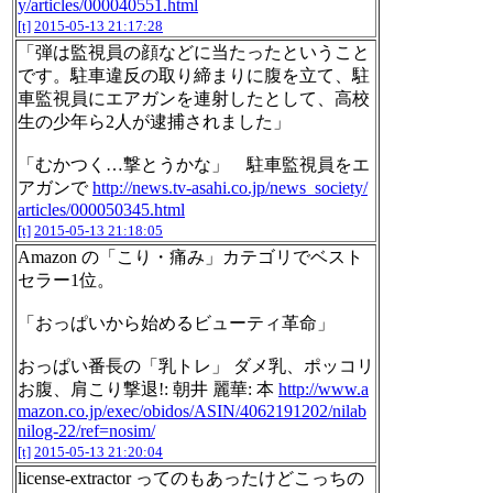
y/articles/000040551.html
[t]
2015-05-13 21:17:28
「弾は監視員の顔などに当たったということ
です。駐車違反の取り締まりに腹を立て、駐
車監視員にエアガンを連射したとして、高校
生の少年ら2人が逮捕されました」
「むかつく…撃とうかな」 駐車監視員をエ
アガンで
http://news.tv-asahi.co.jp/news_society/
articles/000050345.html
[t]
2015-05-13 21:18:05
Amazon の「こり・痛み」カテゴリでベスト
セラー1位。
「おっぱいから始めるビューティ革命」
おっぱい番長の「乳トレ」 ダメ乳、ポッコリ
お腹、肩こり撃退!: 朝井 麗華: 本
http://www.a
mazon.co.jp/exec/obidos/ASIN/4062191202/nilab
nilog-22/ref=nosim/
[t]
2015-05-13 21:20:04
license-extractor ってのもあったけどこっちの