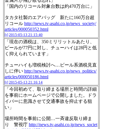
金属片が飛び散る恐れ」
「国内のリコール対象台数は約470万台に」
タカタ社製のエアバッグ 新たに160万台超
リコール
http://news.tv-asahi.co.jp/news_society/
articles/000050352.html
[t]
2015-05-13 21:15:40
「現在の酒税は、350ミリリットルあたり、
ビールが77円に対し、チューハイは28円と低
く抑えられています」
チューハイも増税検討へ…ビール系酒税見直
しに伴い
http://news.tv-asahi.co.jp/news_politics/
articles/000050186.html
[t]
2015-05-13 21:16:14
「今回初めて、取り締まる場所と時間の詳細
を事前にホームページで公開しました。ドラ
イバーに意識させて交通事故を抑止する狙
い」
場所時間を事前に公開…一斉違反取り締ま
り 警視庁
http://news.tv-asahi.co.jp/news_societ