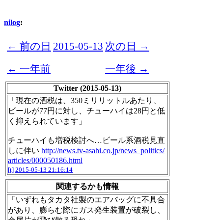
nilog
:
← 前の日
2015-05-13
次の日 →
← 一年前
一年後 →
Twitter (2015-05-13)
「現在の酒税は、350ミリリットルあたり、
ビールが77円に対し、チューハイは28円と低
く抑えられています」
チューハイも増税検討へ…ビール系酒税見直
しに伴い
http://news.tv-asahi.co.jp/news_politics/
articles/000050186.html
[t]
2015-05-13 21:16:14
関連するかも情報
「いずれもタカタ社製のエアバッグに不具合
があり、膨らむ際にガス発生装置が破裂し、