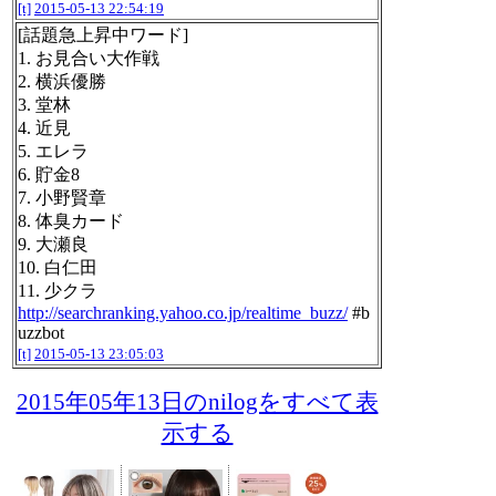
[t]
2015-05-13 22:54:19
[話題急上昇中ワード]
1. お見合い大作戦
2. 横浜優勝
3. 堂林
4. 近見
5. エレラ
6. 貯金8
7. 小野賢章
8. 体臭カード
9. 大瀬良
10. 白仁田
11. 少クラ
http://searchranking.yahoo.co.jp/realtime_buzz/
#b
uzzbot
[t]
2015-05-13 23:05:03
2015年05年13日のnilogをすべて表
示する