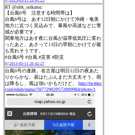
[t]
2015-05-11 20:41:25
RT @nhk_seikatsu:
【台風6号 注意する時間帯は】
台風6号は、あす12日朝にかけて沖縄・奄美
地方に近づく見込みで、暴風や高波などに警
戒が必要です。
関東地方はあす夜に台風が温帯低気圧に変わ
ったあと、あさって13日の早朝にかけてが最
も荒れそうです。
#台風6号 #台風 #災害 #防災
[t]
2015-05-11 20:42:27
台風6号の進路。名古屋は明日12日の夜あた
りからかな。昼はたぶんまだ大丈夫そう。雨
は降るし、風は強いかもだけど。
http://twitter.
com/nilab/status/597729029572009984/photo/1