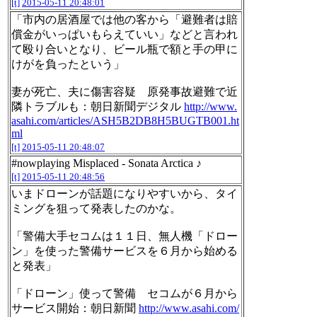
[t]
2015-05-11 20:48:01
「市内の居酒屋では他の客から「避難者は賠
償金がいっぱいもらえていい」などと言われ
て殴り合いとなり、ビール瓶で額と手の甲に
けがを負ったという」
妻が死亡、夫に傷害容疑 原発事故避難で近
隣トラブルも：朝日新聞デジタル
http://www.
asahi.com/articles/ASH5B2DB8H5BUGTB001.ht
ml
[t]
2015-05-11 20:48:07
#nowplaying Misplaced - Sonata Arctica ♪
[t]
2015-05-11 20:48:56
いまドローンが話題になりやすいから、タイ
ミングを狙って発表したのかな。
「警備大手セコムは１１日、無人機「ドロー
ン」を使った警備サービスを６月から始める
と発表」
「ドローン」使って警備 セコムが６月から
サービス開始：朝日新聞
http://www.asahi.com/