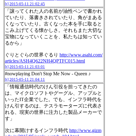
[t]
2015-05-11 21:02:45
「譲ってくれた人の名前が油性ペンで書かれ
ていたり、落書きされていたり、角がまある
くなっていたり。古くなった本を手に取ると
こみ上げてくる懐かしさ。それもまた大切な
宝物になっていくことを、私たちは知ってい
るから」
ぐりとぐらの世界ぐるり
http://www.asahi.com/
articles/ASH4Q622NH4QPTFC015.html
[t]
2015-05-11 21:03:01
#nowplaying Don't Stop Me Now - Queen ♪
[t]
2015-05-11 21:04:11
「情報通信時代のけん引役を担ってきたの
は、マイクロソフトやグーグル、アップルと
いったIT企業でした。でも、インフラ時代を
けん引するのは、テスラモーターズに代表さ
れる、現実の世界に注力した製品メーカーで
す」
次に幕開けするインフラ時代
http://www.gizm