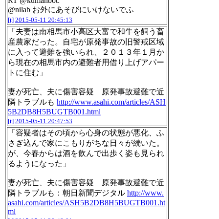
RT @kumanbot:
@nilab お外にあそびにいけないでふ
[t]
2015-05-11 20:45:13
「夫妻は南相馬市小高区大富で和牛を飼う畜
産農家だった。自宅が原発事故の旧警戒区域
に入って避難を強いられ、２０１３年１月か
ら現在の相馬市内の避難者用借り上げアパー
トに住む」
妻が死亡、夫に傷害容疑 原発事故避難で近
隣トラブルも
http://www.asahi.com/articles/ASH
5B2DB8H5BUGTB001.html
[t]
2015-05-11 20:47:53
「容疑者はその頃から心身の状態が悪化、ふ
さぎ込んで家にこもりがちな日々が続いた。
が、今春からは酒を飲んで出歩く姿も見られ
るようになった」
妻が死亡、夫に傷害容疑 原発事故避難で近
隣トラブルも：朝日新聞デジタル
http://www.
asahi.com/articles/ASH5B2DB8H5BUGTB001.ht
ml