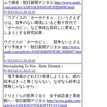
ムで摘発：朝日新聞デジタル
http://www.asahi.
com/articles/ASH1043HSH10UHBI00M.html
[t]
2015-05-11 20:52:02
「ウグイスの「ホーホケキョ」というさえず
りは、競争のない環境にいると数十世代で
「ホーホピッ」など単純な節回しに変化して
しまうとする研究結果」
ウグイスが「ホーホピッ」 競争ないとさえ
ずり手抜き？：朝日新聞デジタル
http://www.
asahi.com/articles/ASH58460WH58UJHB007.htm
l
[t]
2015-05-11 20:54:05
#nowplaying To You - Basic Element ♪
[t]
2015-05-11 20:57:25
「電子書籍がどれだけ発達しようとも、紙の
絵本はきっと無くならない。なぜなら絵本は
情報じゃないから」
ぐりとぐらの世界ぐるり 女子組読者と美術
館へ：朝日新聞デジタル
http://www.asahi.com/
articles/ASH4Q622NH4QPTFC015.html