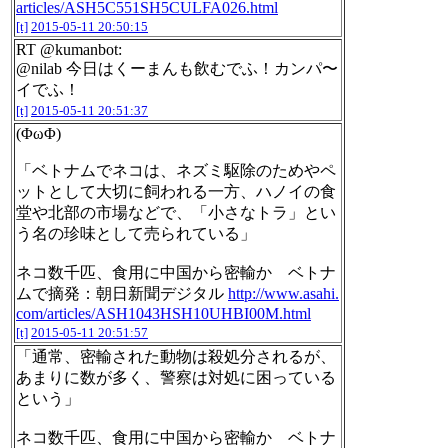
articles/ASH5C551SH5CULFA026.html
[t]
2015-05-11 20:50:15
RT @kumanbot:
@nilab 今日はくーまんも飲むでふ！カンパ〜
イでふ！
[t]
2015-05-11 20:51:37
(ΦωΦ)
「ベトナムでネコは、ネズミ駆除のためやペ
ットとして大切に飼われる一方、ハノイの食
堂や北部の市場などで、「小さなトラ」とい
う名の珍味として売られている」
ネコ数千匹、食用に中国から密輸か ベトナ
ムで摘発：朝日新聞デジタル
http://www.asahi.
com/articles/ASH1043HSH10UHBI00M.html
[t]
2015-05-11 20:51:57
「通常、密輸された動物は殺処分されるが、
あまりに数が多く、警察は対処に困っている
という」
ネコ数千匹、食用に中国から密輸か ベトナ