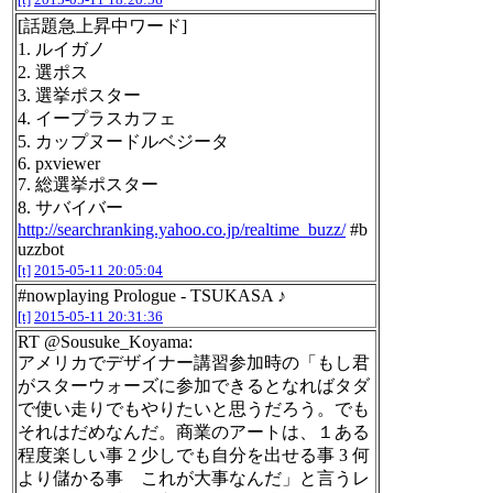
[話題急上昇中ワード]
1. ルイガノ
2. 選ポス
3. 選挙ポスター
4. イープラスカフェ
5. カップヌードルベジータ
6. pxviewer
7. 総選挙ポスター
8. サバイバー
http://searchranking.yahoo.co.jp/realtime_buzz/
#b
uzzbot
[t]
2015-05-11 20:05:04
#nowplaying Prologue - TSUKASA ♪
[t]
2015-05-11 20:31:36
RT @Sousuke_Koyama:
アメリカでデザイナー講習参加時の「もし君
がスターウォーズに参加できるとなればタダ
で使い走りでもやりたいと思うだろう。でも
それはだめなんだ。商業のアートは、１ある
程度楽しい事 2 少しでも自分を出せる事 3 何
より儲かる事 これが大事なんだ」と言うレ