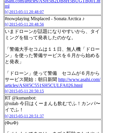
asahi.com/articles/ASH5B2DB8H5BUGTB001.ht
ml
[t]
2015-05-11 20:48:07
#nowplaying Misplaced - Sonata Arctica ♪
[t]
2015-05-11 20:48:56
いまドローンが話題になりやすいから、タイ
ミングを狙って発表したのかな。
「警備大手セコムは１１日、無人機「ドロー
ン」を使った警備サービスを６月から始める
と発表」
「ドローン」使って警備 セコムが６月から
サービス開始：朝日新聞
http://www.asahi.com/
articles/ASH5C551SH5CULFA026.html
[t]
2015-05-11 20:50:15
RT @kumanbot:
@nilab 今日はくーまんも飲むでふ！カンパ〜
イでふ！
[t]
2015-05-11 20:51:37
(ΦωΦ)