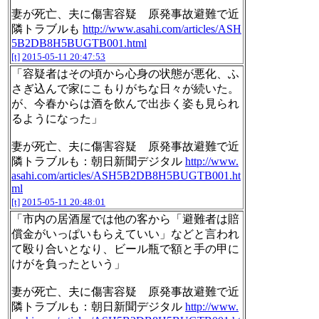
妻が死亡、夫に傷害容疑 原発事故避難で近
隣トラブルも
http://www.asahi.com/articles/ASH
5B2DB8H5BUGTB001.html
[t]
2015-05-11 20:47:53
「容疑者はその頃から心身の状態が悪化、ふ
さぎ込んで家にこもりがちな日々が続いた。
が、今春からは酒を飲んで出歩く姿も見られ
るようになった」
妻が死亡、夫に傷害容疑 原発事故避難で近
隣トラブルも：朝日新聞デジタル
http://www.
asahi.com/articles/ASH5B2DB8H5BUGTB001.ht
ml
[t]
2015-05-11 20:48:01
「市内の居酒屋では他の客から「避難者は賠
償金がいっぱいもらえていい」などと言われ
て殴り合いとなり、ビール瓶で額と手の甲に
けがを負ったという」
妻が死亡、夫に傷害容疑 原発事故避難で近
隣トラブルも：朝日新聞デジタル
http://www.