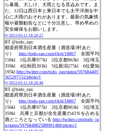
ら暴風、大しけ、大雨となる見込みです。ま
た、12日は西日本と東日本でも太平洋側を中
心に大雨のおそれがあります。最新の気象情
報や避難勧告などに十分注意し、早め早めの
安全確保をお願いします。
[t]
2015-05-11 18:20:27
RT @todo_ran:
都道府県別日本酒生産量（酒造場1軒あた
り）
http://todo-ran.com/t/kiji/18867
全国平均
156kl 1位兵庫977kl 2位京都963kl 3位埼玉
359kl 4位秋田303kl 5位新潟275kl 6位愛知
195kl
http://twitter.com/todo_ran/status/597684405
365297152/photo/1
[t]
2015-05-11 18:20:48
RT @todo_ran:
都道府県別日本酒生産量（酒造場1軒あた
り）
http://todo-ran.com/t/kiji/18867
全国平均
156kl 1位兵庫977kl 2位京都963kl 3位埼玉
359kl 兵庫と京都が全生産量の43％を占める
酒どころとなっている
http://twitter.com/todo_ra
n/status/597684882588991488/photo/1
[t]
2015-05-11 18:20:56