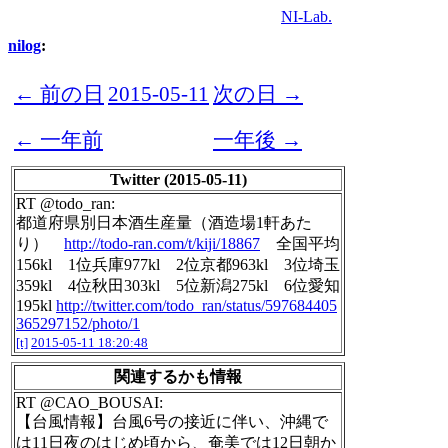
NI-Lab.
nilog
:
← 前の日
2015-05-11
次の日 →
← 一年前
一年後 →
Twitter (2015-05-11)
RT @todo_ran:
都道府県別日本酒生産量（酒造場1軒あた
り）
http://todo-ran.com/t/kiji/18867
全国平均
156kl 1位兵庫977kl 2位京都963kl 3位埼玉
359kl 4位秋田303kl 5位新潟275kl 6位愛知
195kl
http://twitter.com/todo_ran/status/597684405
365297152/photo/1
[t]
2015-05-11 18:20:48
関連するかも情報
RT @CAO_BOUSAI:
【台風情報】台風6号の接近に伴い、沖縄で
は11日夜のはじめ頃から、奄美では12日朝か