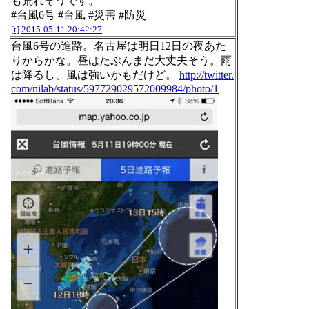
も荒れそうです。
#台風6号 #台風 #災害 #防災
[t]
2015-05-11 20:42:27
台風6号の進路。名古屋は明日12日の夜あた
りからかな。昼はたぶんまだ大丈夫そう。雨
は降るし、風は強いかもだけど。
http://twitter.
com/nilab/status/597729029572009984/photo/1