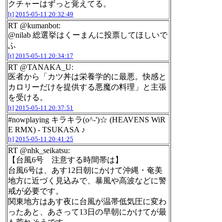
クチャーはずっと覚えてる。
[t]
2015-05-11 20:32:49
RT @kumanbot:
@nilab 総選挙はくーまんに投票してほしいで
ふ
[t]
2015-05-11 20:34:17
RT @TANAKA_U:
医者から「カツ丼は栄養学的に最悪。快感と
カロリーだけを提供する悪魔の料理」と主張
を受ける。
[t]
2015-05-11 20:37:51
#nowplaying キラキラ(o^-')☆ (HEAVENS WiR
E RMX) - TSUKASA ♪
[t]
2015-05-11 20:41:25
RT @nhk_seikatsu:
【台風6号 注意する時間帯は】
台風6号は、あす12日朝にかけて沖縄・奄美
地方に近づく見込みで、暴風や高波などに警
戒が必要です。
関東地方はあす夜に台風が温帯低気圧に変わ
ったあと、あさって13日の早朝にかけてが最