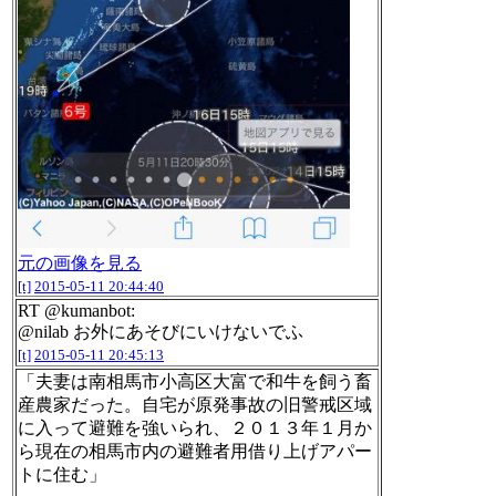
元の画像を見る
[t]
2015-05-11 20:44:40
RT @kumanbot:
@nilab お外にあそびにいけないでふ
[t]
2015-05-11 20:45:13
「夫妻は南相馬市小高区大富で和牛を飼う畜
産農家だった。自宅が原発事故の旧警戒区域
に入って避難を強いられ、２０１３年１月か
ら現在の相馬市内の避難者用借り上げアパー
トに住む」