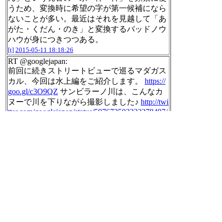
うため、変換時に希望の字が第一候補になら
ないことが多い。最近はそれを見越して「あ
がた・くだん・のき」と変換するバッドノウ
ハウが身につきつつある。
[t]
2015-05-11 18:18:26
RT @googlejapan:
前回に続きストリートビューで巡るマダガス
カル、今回は水上編をご紹介します。
https://
goo.gl/c3O9QZ
サンビラーノ川は、こんなカ
ヌーで川を下りながら撮影しました♪
http://twi
tter.com/googlejapan/status/597672503222378497/
photo/1
[t]
2015-05-11 18:20:11
RT @CAO_BOUSAI:
【台風情報】台風6号の接近に伴い、沖縄で
は11日夜のはじめ頃から、奄美では12日朝か
ら暴風、大しけ、大雨となる見込みです。ま
た、12日は西日本と東日本でも太平洋側を中
心に大雨のおそれがあります。最新の気象情
報や避難勧告などに十分注意し、早め早めの
安全確保をお願いします。