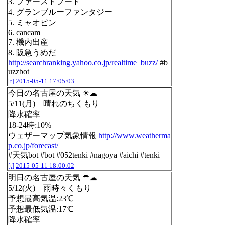
3. ファーストフード
4. グランブルーファンタジー
5. ミャオピン
6. cancam
7. 機内出産
8. 阪急うめだ
http://searchranking.yahoo.co.jp/realtime_buzz/
#b
uzzbot
[t]
2015-05-11 17:05:03
今日の名古屋の天気 ☀☁
5/11(月) 晴れのちくもり
降水確率
18-24時:10%
ウェザーマップ気象情報
http://www.weatherma
p.co.jp/forecast/
#天気bot #bot #052tenki #nagoya #aichi #tenki
[t]
2015-05-11 18:00:02
明日の名古屋の天気 ☂☁
5/12(火) 雨時々くもり
予想最高気温:23℃
予想最低気温:17℃
降水確率