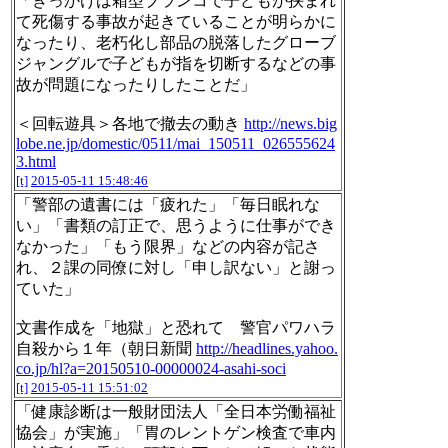
「きっかけは箱型ブランコで子どもが挟まれ
て死傷する事故が起きていることが明らかに
なったり、老朽化し部品の脱落したグローブ
ジャングルで子どもが指を切断するなどの事
故が問題になったりしたことだ」
＜回転遊具＞各地で撤去の動き
http://news.big
lobe.ne.jp/domestic/0511/mai_150511_026555624
3.html
[t]
2015-05-11 15:48:46
「警部の遺書には「疲れた」「毎日眠れな
い」「書類の訂正で、思うように仕事ができ
なかった」「もう限界」などの内容が記さ
れ、２課の同僚に対し「申し訳ない」と謝っ
ていた」
文書作成を「地獄」と恐れて 警官パワハラ
自殺から１年（朝日新聞
http://headlines.yahoo.
co.jp/hl?a=20150510-00000024-asahi-soci
[t]
2015-05-11 15:51:02
「健康診断は一般財団法人「全日本労働福祉
協会」が実施」「胃のレントゲン検査で車内