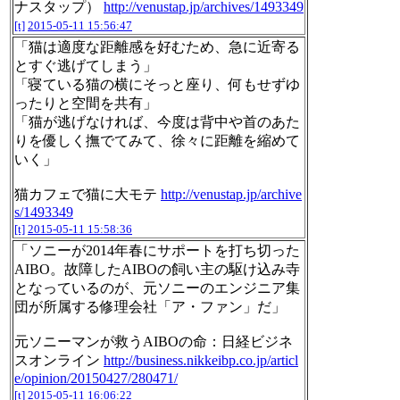
ナスタップ）
http://venustap.jp/archives/1493349
[t]
2015-05-11 15:56:47
「猫は適度な距離感を好むため、急に近寄る
とすぐ逃げてしまう」
「寝ている猫の横にそっと座り、何もせずゆ
ったりと空間を共有」
「猫が逃げなければ、今度は背中や首のあた
りを優しく撫でてみて、徐々に距離を縮めて
いく」
猫カフェで猫に大モテ
http://venustap.jp/archive
s/1493349
[t]
2015-05-11 15:58:36
「ソニーが2014年春にサポートを打ち切った
AIBO。故障したAIBOの飼い主の駆け込み寺
となっているのが、元ソニーのエンジニア集
団が所属する修理会社「ア・ファン」だ」
元ソニーマンが救うAIBOの命：日経ビジネ
スオンライン
http://business.nikkeibp.co.jp/articl
e/opinion/20150427/280471/
[t]
2015-05-11 16:06:22