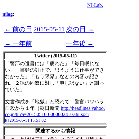
NI-Lab.
nilog
:
← 前の日
2015-05-11
次の日 →
← 一年前
一年後 →
Twitter (2015-05-11)
「警部の遺書には「疲れた」「毎日眠れな
い」「書類の訂正で、思うように仕事ができ
なかった」「もう限界」などの内容が記さ
れ、２課の同僚に対し「申し訳ない」と謝っ
ていた」
文書作成を「地獄」と恐れて 警官パワハラ
自殺から１年（朝日新聞
http://headlines.yahoo.
co.jp/hl?a=20150510-00000024-asahi-soci
[t]
2015-05-11 15:51:02
関連するかも情報