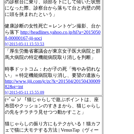
の診察台に乗り、頭部を下にして傾いた状態
になった際、診察台から落ちて台と内壁の間
に頭を挟まれたという」
健康診断の女性死亡＝レントゲン撮影、台か
ら落下
http://headlines.yahoo.co.jp/hl?a=2015050
8-00000167-jij-soci
[t]
2015-05-11 15:53:53
「厚生労働省審議会が東京女子医大病院と群
馬大病院の特定機能病院取り消しを判断」
時事ドットコム：わが子の死「悔やみ切れな
い」＝特定機能病院取り消し、要望の遺族ら
http://www.jiji.com/jc/zc?k=201504/20150430009
82&g=int
[t]
2015-05-11 15:55:09
(=ﾟωﾟ)ﾉ 「猫じゃらしで遊ぶポイントは、座
布団やクッションのすきまから、猫じゃらし
の先をチラチラ見せつつ動かすこと」
猫じゃらしの振り方にもテクがいる！猫カフ
ェで猫に大モテする方法 | VenusTap（ヴィー