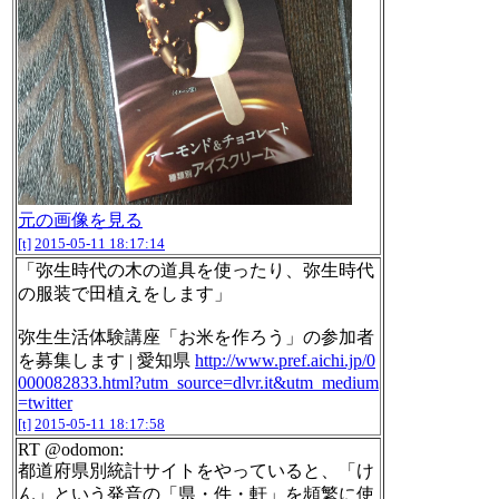
元の画像を見る
[t]
2015-05-11 18:17:14
「弥生時代の木の道具を使ったり、弥生時代
の服装で田植えをします」
弥生生活体験講座「お米を作ろう」の参加者
を募集します | 愛知県
http://www.pref.aichi.jp/0
000082833.html?utm_source=dlvr.it&utm_medium
=twitter
[t]
2015-05-11 18:17:58
RT @odomon:
都道府県別統計サイトをやっていると、「け
ん」という発音の「県・件・軒」を頻繁に使