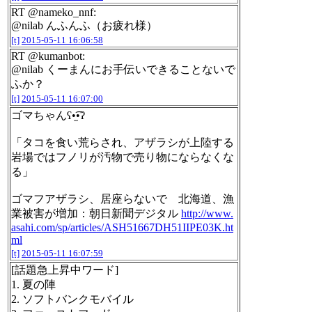
RT @nameko_nnf:
@nilab んふんふ（お疲れ様）
[t]
2015-05-11 16:06:58
RT @kumanbot:
@nilab くーまんにお手伝いできることないで
ふか？
[t]
2015-05-11 16:07:00
ゴマちゃんʕ•̫͡•ʔ
「タコを食い荒らされ、アザラシが上陸する
岩場ではフノリが汚物で売り物にならなくな
る」
ゴマフアザラシ、居座らないで 北海道、漁
業被害が増加：朝日新聞デジタル
http://www.
asahi.com/sp/articles/ASH51667DH51IIPE03K.ht
ml
[t]
2015-05-11 16:07:59
[話題急上昇中ワード]
1. 夏の陣
2. ソフトバンクモバイル