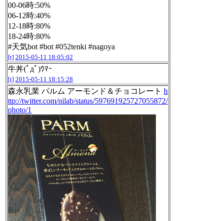
00-06時:50%
06-12時:40%
12-18時:80%
18-24時:80%
#天気bot #bot #052tenki #nagoya
[t]
2015-05-11 18:05:02
牛丼(ﾟдﾟ)ｳﾏｰ
[t]
2015-05-11 18:15:28
森永乳業 パルム アーモンド＆チョコレート
h
ttp://twitter.com/nilab/status/597691925727055872/
photo/1