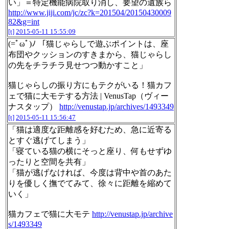
い」＝特定機能病院取り消し、要望の遺族ら
http://www.jiji.com/jc/zc?k=201504/20150430009
82&g=int
[t]
2015-05-11 15:55:09
(=ﾟωﾟ)ﾉ 「猫じゃらしで遊ぶポイントは、座
布団やクッションのすきまから、猫じゃらし
の先をチラチラ見せつつ動かすこと」
猫じゃらしの振り方にもテクがいる！猫カフ
ェで猫に大モテする方法 | VenusTap（ヴィー
ナスタップ）
http://venustap.jp/archives/1493349
[t]
2015-05-11 15:56:47
「猫は適度な距離感を好むため、急に近寄る
とすぐ逃げてしまう」
「寝ている猫の横にそっと座り、何もせずゆ
ったりと空間を共有」
「猫が逃げなければ、今度は背中や首のあた
りを優しく撫でてみて、徐々に距離を縮めて
いく」
猫カフェで猫に大モテ
http://venustap.jp/archive
s/1493349