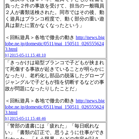
負った２件の事故を受けて、担当の一般職員
２人が書類送検された。同市ではその後、動
く遊具はブランコ程度で、動く部分の重い遊
具は新たに置かなくなったという」
＜回転遊具＞各地で撤去の動き
http://news.big
lobe.ne.jp/domestic/0511/mai_150511_026555624
3.html
[t]
2015-05-11 15:48:10
「きっかけは箱型ブランコで子どもが挟まれ
て死傷する事故が起きていることが明らかに
なったり、老朽化し部品の脱落したグローブ
ジャングルで子どもが指を切断するなどの事
故が問題になったりしたことだ」
＜回転遊具＞各地で撤去の動き
http://news.big
lobe.ne.jp/domestic/0511/mai_150511_026555624
3.html
[t]
2015-05-11 15:48:46
「警部の遺書には「疲れた」「毎日眠れな
い」「書類の訂正で、思うように仕事ができ
なかった」「もう限界」などの内容が記さ