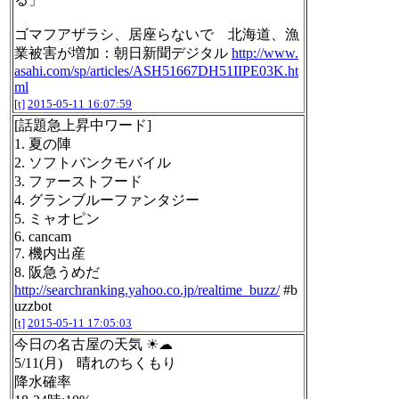
ゴマフアザラシ、居座らないで 北海道、漁
業被害が増加：朝日新聞デジタル
http://www.
asahi.com/sp/articles/ASH51667DH51IIPE03K.ht
ml
[t]
2015-05-11 16:07:59
[話題急上昇中ワード]
1. 夏の陣
2. ソフトバンクモバイル
3. ファーストフード
4. グランブルーファンタジー
5. ミャオピン
6. cancam
7. 機内出産
8. 阪急うめだ
http://searchranking.yahoo.co.jp/realtime_buzz/
#b
uzzbot
[t]
2015-05-11 17:05:03
今日の名古屋の天気 ☀☁
5/11(月) 晴れのちくもり
降水確率