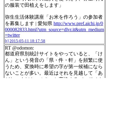
の服装で田植えをします」
弥生生活体験講座「お米を作ろう」の参加者
を募集します | 愛知県
http://www.pref.aichi.jp/0
000082833.html?utm_source=dlvr.it&utm_medium
=twitter
[t]
2015-05-11 18:17:58
RT @odomon:
都道府県別統計サイトをやっていると、「け
ん」という発音の「県・件・軒」を頻繁に使
うため、変換時に希望の字が第一候補になら
ないことが多い。最近はそれを見越して「あ
がた・くだん・のき」と変換するバッドノウ
ハウが身につきつつある。
[t]
2015-05-11 18:18:26
RT @googlejapan:
前回に続きストリートビューで巡るマダガス
カル、今回は水上編をご紹介します。
https://
goo.gl/c3O9QZ
サンビラーノ川は、こんなカ
ヌーで川を下りながら撮影しました♪
http://twi
tter.com/googlejapan/status/597672503222378497/
photo/1