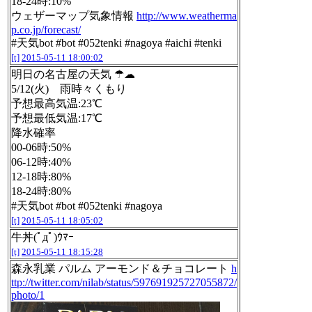
18-24時:10%
ウェザーマップ気象情報
http://www.weatherma
p.co.jp/forecast/
#天気bot #bot #052tenki #nagoya #aichi #tenki
[t]
2015-05-11 18:00:02
明日の名古屋の天気 ☂☁
5/12(火) 雨時々くもり
予想最高気温:23℃
予想最低気温:17℃
降水確率
00-06時:50%
06-12時:40%
12-18時:80%
18-24時:80%
#天気bot #bot #052tenki #nagoya
[t]
2015-05-11 18:05:02
牛丼(ﾟдﾟ)ｳﾏｰ
[t]
2015-05-11 18:15:28
森永乳業 パルム アーモンド＆チョコレート
h
ttp://twitter.com/nilab/status/597691925727055872/
photo/1