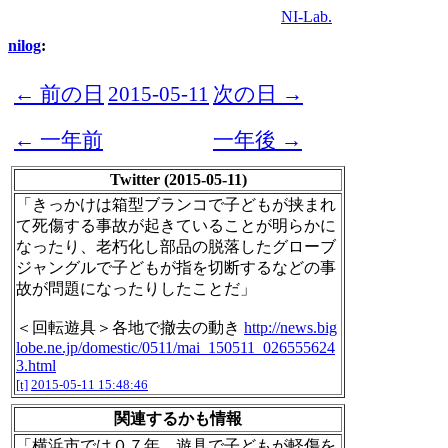
NI-Lab.
nilog
:
← 前の日
2015-05-11
次の日 →
← 一年前
一年後 →
Twitter (2015-05-11)
「きっかけは箱型ブランコで子どもが挟まれ
て死傷する事故が起きていることが明らかに
なったり、老朽化し部品の脱落したグローブ
ジャングルで子どもが指を切断するなどの事
故が問題になったりしたことだ」
＜回転遊具＞各地で撤去の動き
http://news.big
lobe.ne.jp/domestic/0511/mai_150511_026555624
3.html
[t]
2015-05-11 15:48:46
関連するかも情報
「横浜市では０７年、遊具で子どもが軽傷を