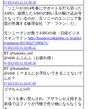
[t]
2015-05-11 15:58:36
「ソニーが2014年春にサポートを打ち切った
AIBO。故障したAIBOの飼い主の駆け込み寺
となっているのが、元ソニーのエンジニア集
団が所属する修理会社「ア・ファン」だ」
元ソニーマンが救うAIBOの命：日経ビジネ
スオンライン
http://business.nikkeibp.co.jp/articl
e/opinion/20150427/280471/
[t]
2015-05-11 16:06:22
RT @nameko_nnf:
@nilab んふんふ（お疲れ様）
[t]
2015-05-11 16:06:58
RT @kumanbot:
@nilab くーまんにお手伝いできることないで
ふか？
[t]
2015-05-11 16:07:00
ゴマちゃんʕ•̫͡•ʔ
「タコを食い荒らされ、アザラシが上陸する
岩場ではフノリが汚物で売り物にならなくな
る」