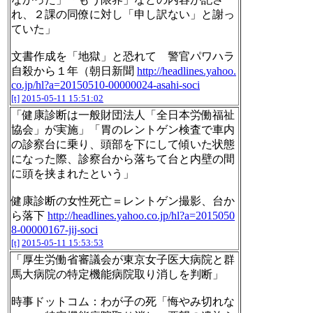
れ、２課の同僚に対し「申し訳ない」と謝っ
ていた」
文書作成を「地獄」と恐れて 警官パワハラ
自殺から１年（朝日新聞
http://headlines.yahoo.
co.jp/hl?a=20150510-00000024-asahi-soci
[t]
2015-05-11 15:51:02
「健康診断は一般財団法人「全日本労働福祉
協会」が実施」「胃のレントゲン検査で車内
の診察台に乗り、頭部を下にして傾いた状態
になった際、診察台から落ちて台と内壁の間
に頭を挟まれたという」
健康診断の女性死亡＝レントゲン撮影、台か
ら落下
http://headlines.yahoo.co.jp/hl?a=2015050
8-00000167-jij-soci
[t]
2015-05-11 15:53:53
「厚生労働省審議会が東京女子医大病院と群
馬大病院の特定機能病院取り消しを判断」
時事ドットコム：わが子の死「悔やみ切れな