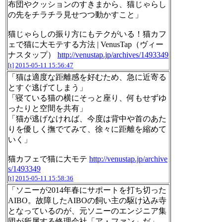
布団やクッションのすきまから、猫じゃらし
の先をチラチラ見せつつ動かすこと」
猫じゃらしの振り方にもテクがいる！猫カフ
ェで猫に大モテする方法 | VenusTap（ヴィー
ナスタップ）
http://venustap.jp/archives/1493349
[t]
2015-05-11 15:56:47
「猫は適度な距離感を好むため、急に近寄る
とすぐ逃げてしまう」
「寝ている猫の横にそっと座り、何もせずゆ
ったりと空間を共有」
「猫が逃げなければ、今度は背中や首のあた
りを優しく撫でてみて、徐々に距離を縮めて
いく」
猫カフェで猫に大モテ
http://venustap.jp/archive
s/1493349
[t]
2015-05-11 15:58:36
「ソニーが2014年春にサポートを打ち切った
AIBO。故障したAIBOの飼い主の駆け込み寺
となっているのが、元ソニーのエンジニア集
団が所属する修理会社「ア・ファン」だ」