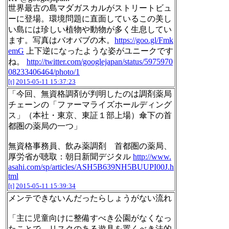
世界最古の島マダガスカルがストリートビュ
ーに登場。環境問題に直面しているこの美し
い島には珍しい植物や動物が多く生息してい
ます。写真はバオバブの木。
https://goo.gl/Fmk
emG
上下逆になったような姿がユニークです
ね。
http://twitter.com/googlejapan/status/5975970
08233406464/photo/1
[t]
2015-05-11 15:37:23
「今回、無資格調剤が判明したのは調剤薬局
チェーンの「ファーマライズホールディング
ス」（本社・東京、東証１部上場）傘下の首
都圏の薬局の一つ」
無資格事務員、飲み薬調剤 首都圏の薬局、
厚労省が聴取：朝日新聞デジタル
http://www.
asahi.com/sp/articles/ASH5B639NH5BUUPI00J.h
tml
[t]
2015-05-11 15:39:34
メンテできないんだったらしょうがない流れ
「主に児童向けに整備すべき公園がなくなっ
たことで、リスクのある遊具を置くべき法的