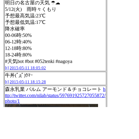
明日の名古屋の天気 ☂☁
5/12(火) 雨時々くもり
予想最高気温:23℃
予想最低気温:17℃
降水確率
00-06時:50%
06-12時:40%
12-18時:80%
18-24時:80%
#天気bot #bot #052tenki #nagoya
[t]
2015-05-11 18:05:02
牛丼(ﾟдﾟ)ｳﾏｰ
[t]
2015-05-11 18:15:28
森永乳業 パルム アーモンド＆チョコレート
h
ttp://twitter.com/nilab/status/597691925727055872/
photo/1