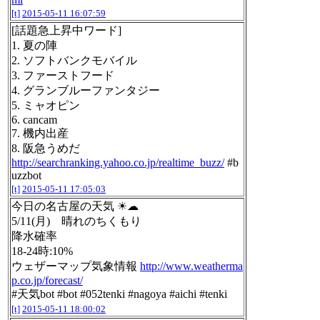
[t]
2015-05-11 16:07:59
[話題急上昇中ワード]
1. 夏の陣
2. ソフトバンクモバイル
3. ファーストフード
4. グランブルーファンタジー
5. ミャオピン
6. cancam
7. 機内出産
8. 阪急うめだ
http://searchranking.yahoo.co.jp/realtime_buzz/
#b
uzzbot
[t]
2015-05-11 17:05:03
今日の名古屋の天気 ☀☁
5/11(月) 晴れのちくもり
降水確率
18-24時:10%
ウェザーマップ気象情報
http://www.weatherma
p.co.jp/forecast/
#天気bot #bot #052tenki #nagoya #aichi #tenki
[t]
2015-05-11 18:00:02