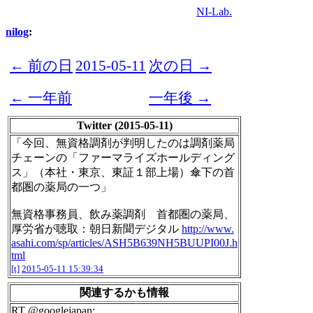
NI-Lab.
nilog
:
← 前の日
2015-05-11
次の日 →
← 一年前
一年後 →
Twitter (2015-05-11)
「今回、無資格調剤が判明したのは調剤薬局
チェーンの「ファーマライズホールディング
ス」（本社・東京、東証１部上場）傘下の首
都圏の薬局の一つ」
無資格事務員、飲み薬調剤 首都圏の薬局、
厚労省が聴取：朝日新聞デジタル
http://www.
asahi.com/sp/articles/ASH5B639NH5BUUPI00J.h
tml
[t]
2015-05-11 15:39:34
関連するかも情報
RT @googlejapan: