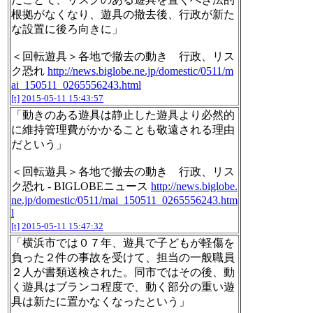
根拠がなくなり、遊具の撤去後、行政が新た
な設置に後ろ向きに」
＜回転遊具＞各地で撤去の動き 行政、リス
ク恐れ
http://news.biglobe.ne.jp/domestic/0511/m
ai_150511_0265556243.html
[t]
2015-05-11 15:43:57
「動きのある遊具は静止した遊具より必然的
に維持管理費がかかることも敬遠される理由
だという」
＜回転遊具＞各地で撤去の動き 行政、リス
ク恐れ - BIGLOBEニュース
http://news.biglobe.
ne.jp/domestic/0511/mai_150511_0265556243.htm
l
[t]
2015-05-11 15:47:32
「横浜市では０７年、遊具で子どもが軽傷を
負った２件の事故を受けて、担当の一般職員
２人が書類送検された。同市ではその後、動
く遊具はブランコ程度で、動く部分の重い遊
具は新たに置かなくなったという」