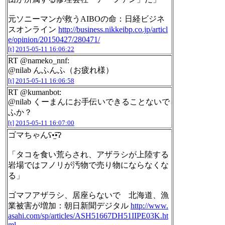
元ソニーマンが救うAIBOの命：日経ビジネ
スオンライン
http://business.nikkeibp.co.jp/articl
e/opinion/20150427/280471/
[t]
2015-05-11 16:06:22
RT @nameko_nnf:
@nilab んふんふ（お疲れ様）
[t]
2015-05-11 16:06:58
RT @kumanbot:
@nilab くーまんにお手伝いできることないで
ふか？
[t]
2015-05-11 16:07:00
ゴマちゃんʕ•̫͡•ʔ
「タコを食い荒らされ、アザラシが上陸する
岩場ではフノリが汚物で売り物にならなくな
る」
ゴマフアザラシ、居座らないで 北海道、漁
業被害が増加：朝日新聞デジタル
http://www.
asahi.com/sp/articles/ASH51667DH51IIPE03K.ht
ml