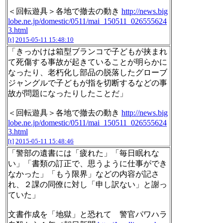
＜回転遊具＞各地で撤去の動き
http://news.big
lobe.ne.jp/domestic/0511/mai_150511_026555624
3.html
[t]
2015-05-11 15:48:10
「きっかけは箱型ブランコで子どもが挟まれ
て死傷する事故が起きていることが明らかに
なったり、老朽化し部品の脱落したグローブ
ジャングルで子どもが指を切断するなどの事
故が問題になったりしたことだ」
＜回転遊具＞各地で撤去の動き
http://news.big
lobe.ne.jp/domestic/0511/mai_150511_026555624
3.html
[t]
2015-05-11 15:48:46
「警部の遺書には「疲れた」「毎日眠れな
い」「書類の訂正で、思うように仕事ができ
なかった」「もう限界」などの内容が記さ
れ、２課の同僚に対し「申し訳ない」と謝っ
ていた」
文書作成を「地獄」と恐れて 警官パワハラ