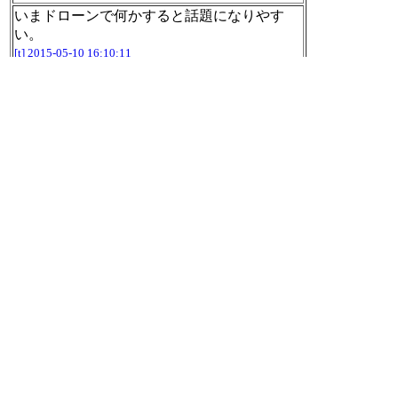
いまドローンで何かすると話題になりやす
い。
[t]
2015-05-10 16:10:11
人気のコメントを表示する機能もあることだ
し、他人の行動に対して云々いうよりシステ
ムで何とかしたほうが速そう。
ブックマークするときに「ふむ・・・」とか
意味のないコメントやめろ
http://anond.hatelab
o.jp/20150508144222
[t]
2015-05-10 16:13:49
できるだけ電子化するしか。
「増築計画はあるが、実現してもスペース不
足の抜本的な解決策にはなりそうにない」
２０２０年、国会図書館が満杯に 納本は年
５０万点超：朝日新聞デジタル
http://www.asa
hi.com/articles/ASH586WR1H58UTIL04T.html
[t]
2015-05-10 16:14:51