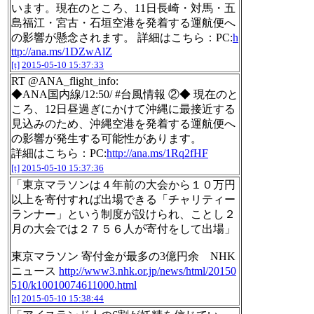
います。現在のところ、11日長崎・対馬・五
島福江・宮古・石垣空港を発着する運航便へ
の影響が懸念されます。 詳細はこちら：PC:
h
ttp://ana.ms/1DZwAlZ
[t]
2015-05-10 15:37:33
RT @ANA_flight_info:
◆ANA国内線/12:50/ #台風情報 ②◆ 現在のと
ころ、12日昼過ぎにかけて沖縄に最接近する
見込みのため、沖縄空港を発着する運航便へ
の影響が発生する可能性があります。
詳細はこちら：PC:
http://ana.ms/1Rq2fHF
[t]
2015-05-10 15:37:36
「東京マラソンは４年前の大会から１０万円
以上を寄付すれば出場できる「チャリティー
ランナー」という制度が設けられ、ことし２
月の大会では２７５６人が寄付をして出場」
東京マラソン 寄付金が最多の3億円余 NHK
ニュース
http://www3.nhk.or.jp/news/html/20150
510/k10010074611000.html
[t]
2015-05-10 15:38:44