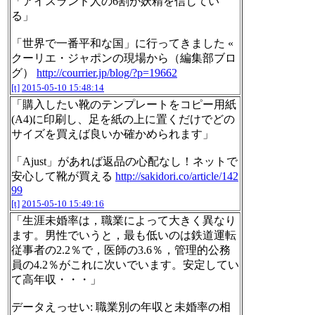
「アイスランド人の6割が妖精を信じてい
る」
「世界で一番平和な国」に行ってきました «
クーリエ・ジャポンの現場から（編集部ブロ
グ）
http://courrier.jp/blog/?p=19662
[t]
2015-05-10 15:48:14
「購入したい靴のテンプレートをコピー用紙
(A4)に印刷し、足を紙の上に置くだけでどの
サイズを買えば良いか確かめられます」
「Ajust」があれば返品の心配なし！ネットで
安心して靴が買える
http://sakidori.co/article/142
99
[t]
2015-05-10 15:49:16
「生涯未婚率は，職業によって大きく異なり
ます。男性でいうと，最も低いのは鉄道運転
従事者の2.2％で，医師の3.6％，管理的公務
員の4.2％がこれに次いでいます。安定してい
て高年収・・・」
データえっせい: 職業別の年収と未婚率の相