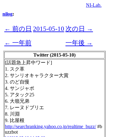
NI-Lab.
nilog
:
← 前の日
2015-05-10
次の日 →
← 一年前
一年後 →
Twitter (2015-05-10)
[話題急上昇中ワード]
1. スク革
2. サンリオキャラクター大賞
3. のど自慢
4. サンジャポ
5. アタック25
6. 大嶺兄弟
7. レーヌドブリエ
8. 川淵
9. 比屋根
http://searchranking.yahoo.co.jp/realtime_buzz/
#b
uzzbot