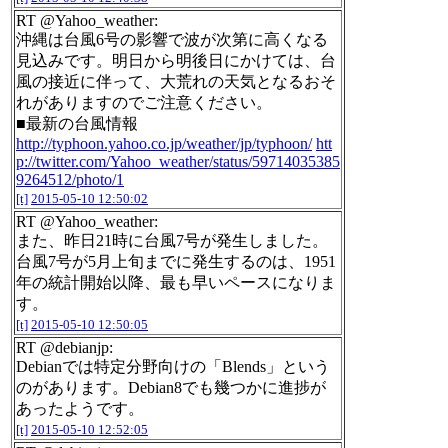
RT @Yahoo_weather:
沖縄は台風6号の影響で波が次第に高くなる
見込みです。明日から明後日にかけては、台
風の接近に伴って、大荒れの天気となるおそ
れがありますのでご注意ください。
■最新の台風情報
http://typhoon.yahoo.co.jp/weather/jp/typhoon/
htt
p://twitter.com/Yahoo_weather/status/59714035385
9264512/photo/1
[t]
2015-05-10 12:50:02
RT @Yahoo_weather:
また、昨日21時に台風7号が発生しました。
台風7号が5月上旬までに発生するのは、1951
年の統計開始以降、最も早いペースになりま
す。
[t]
2015-05-10 12:50:05
RT @debianjp:
Debianでは特定分野向けの「Blends」という
のがあります。Debian8でも幾つかに進捗が
あったようです。
[t]
2015-05-10 12:52:05