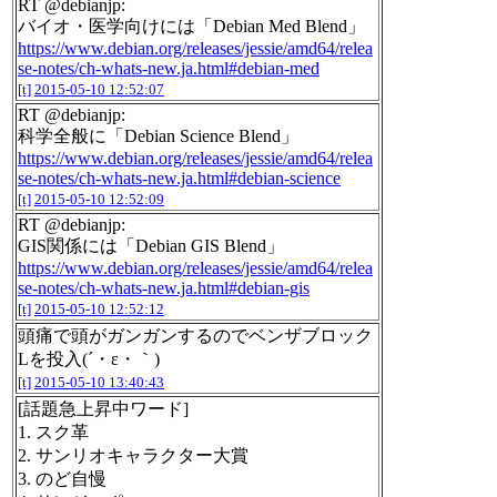
RT @debianjp:
バイオ・医学向けには「Debian Med Blend」
https://www.debian.org/releases/jessie/amd64/relea
se-notes/ch-whats-new.ja.html#debian-med
[t]
2015-05-10 12:52:07
RT @debianjp:
科学全般に「Debian Science Blend」
https://www.debian.org/releases/jessie/amd64/relea
se-notes/ch-whats-new.ja.html#debian-science
[t]
2015-05-10 12:52:09
RT @debianjp:
GIS関係には「Debian GIS Blend」
https://www.debian.org/releases/jessie/amd64/relea
se-notes/ch-whats-new.ja.html#debian-gis
[t]
2015-05-10 12:52:12
頭痛で頭がガンガンするのでベンザブロック
Lを投入(´・ε・｀)
[t]
2015-05-10 13:40:43
[話題急上昇中ワード]
1. スク革
2. サンリオキャラクター大賞
3. のど自慢