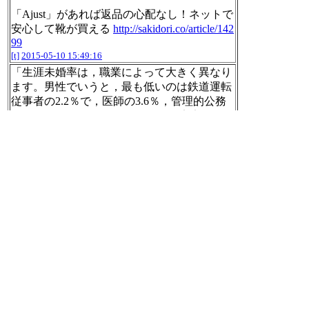
「Ajust」があれば返品の心配なし！ネットで
安心して靴が買える
http://sakidori.co/article/142
99
[t]
2015-05-10 15:49:16
「生涯未婚率は，職業によって大きく異なり
ます。男性でいうと，最も低いのは鉄道運転
従事者の2.2％で，医師の3.6％，管理的公務
員の4.2％がこれに次いでいます。安定してい
て高年収・・・」
データえっせい: 職業別の年収と未婚率の相
関
http://tmaita77.blogspot.jp/2015/05/blog-post_9.
html
[t]
2015-05-10 15:50:53
「年収が高い職業ほど未婚率が低いという，
右下がりの傾向が観察されます。相関係数は
－0.632であり，1％水準で有意です。男性に
あっては，未婚率の職業差は，年収を介した
ものであることが知られます」
職業別の年収と未婚率の相関
http://tmaita77.bl