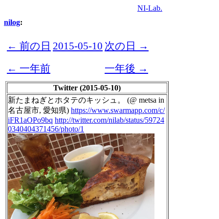
NI-Lab.
nilog
:
← 前の日
2015-05-10
次の日 →
← 一年前
一年後 →
Twitter (2015-05-10)
新たまねぎとホタテのキッシュ。 (@ metsa in
名古屋市, 愛知県)
https://www.swarmapp.com/c/
iFR1aOPo9bq
http://twitter.com/nilab/status/59724
0340404371456/photo/1