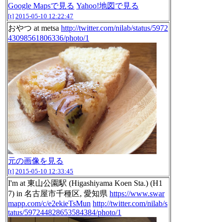
Google Mapsで見る
Yahoo!地図で見る
[t]
2015-05-10 12:22:47
おやつ at metsa
http://twitter.com/nilab/status/5972
43098561806336/photo/1
元の画像を見る
[t]
2015-05-10 12:33:45
I'm at 東山公園駅 (Higashiyama Koen Sta.) (H1
7) in 名古屋市千種区, 愛知県
https://www.swar
mapp.com/c/e2ekieTsMun
http://twitter.com/nilab/s
tatus/597244828653584384/photo/1