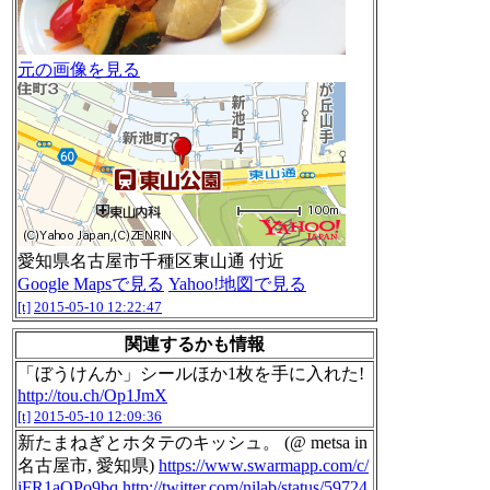
元の画像を見る
愛知県名古屋市千種区東山通 付近
Google Mapsで見る
Yahoo!地図で見る
[t]
2015-05-10 12:22:47
関連するかも情報
「ぼうけんか」シールほか1枚を手に入れた!
http://tou.ch/Op1JmX
[t]
2015-05-10 12:09:36
新たまねぎとホタテのキッシュ。 (@ metsa in
名古屋市, 愛知県)
https://www.swarmapp.com/c/
iFR1aOPo9bq
http://twitter.com/nilab/status/59724