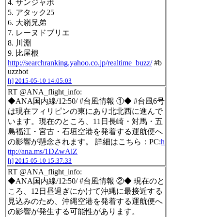
4. サンジャポ
5. アタック25
6. 大嶺兄弟
7. レーヌドブリエ
8. 川淵
9. 比屋根
http://searchranking.yahoo.co.jp/realtime_buzz/
#b
uzzbot
[t]
2015-05-10 14:05:03
RT @ANA_flight_info:
◆ANA国内線/12:50/ #台風情報 ①◆ #台風6号
は現在フィリピンの東にあり北北西に進んで
います。現在のところ、11日長崎・対馬・五
島福江・宮古・石垣空港を発着する運航便へ
の影響が懸念されます。 詳細はこちら：PC:
h
ttp://ana.ms/1DZwAlZ
[t]
2015-05-10 15:37:33
RT @ANA_flight_info:
◆ANA国内線/12:50/ #台風情報 ②◆ 現在のと
ころ、12日昼過ぎにかけて沖縄に最接近する
見込みのため、沖縄空港を発着する運航便へ
の影響が発生する可能性があります。