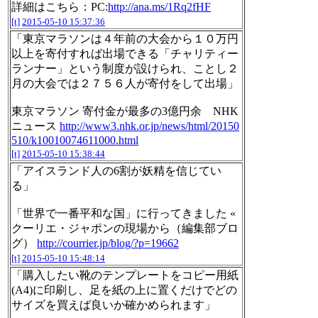
詳細はこちら：PC:
http://ana.ms/1Rq2fHF
[t]
2015-05-10 15:37:36
「東京マラソンは４年前の大会から１０万円
以上を寄付すれば出場できる「チャリティー
ランナー」という制度が設けられ、ことし２
月の大会では２７５６人が寄付をして出場」
東京マラソン 寄付金が最多の3億円余 NHK
ニュース
http://www3.nhk.or.jp/news/html/20150
510/k10010074611000.html
[t]
2015-05-10 15:38:44
「アイスランド人の6割が妖精を信じてい
る」
「世界で一番平和な国」に行ってきました «
クーリエ・ジャポンの現場から（編集部ブロ
グ）
http://courrier.jp/blog/?p=19662
[t]
2015-05-10 15:48:14
「購入したい靴のテンプレートをコピー用紙
(A4)に印刷し、足を紙の上に置くだけでどの
サイズを買えば良いか確かめられます」