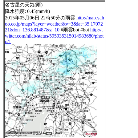
名古屋の天気(雨)
降水強度: 0.45(mm/h)
2015年05月06日 22時50分の雨雲
http://map.yah
oo.co.jp/maps?layer=weather&v=3&lat=35.17072
21&lon=136.881487&z=10
#雨雲bot #bot
http://t
witter.com/nilab/status/595935315014983680/phot
o/1