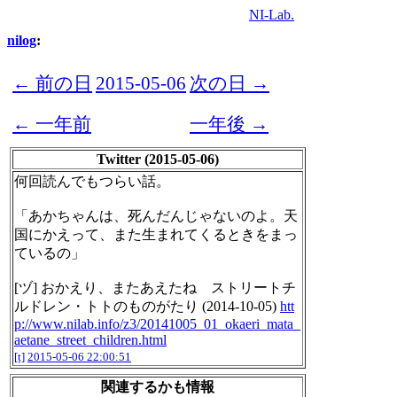
NI-Lab.
nilog
:
← 前の日
2015-05-06
次の日 →
← 一年前
一年後 →
Twitter (2015-05-06)
何回読んでもつらい話。
「あかちゃんは、死んだんじゃないのよ。天
国にかえって、また生まれてくるときをまっ
ているの」
[ヅ] おかえり、またあえたね ストリートチ
ルドレン・トトのものがたり (2014-10-05)
htt
p://www.nilab.info/z3/20141005_01_okaeri_mata_
aetane_street_children.html
[t]
2015-05-06 22:00:51
関連するかも情報