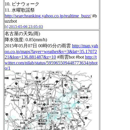
10. ビナウォーク
11. 水曜歌謡祭
http://searchranking.yahoo.co.jp/realtime_buzz/
#b
uzzbot
[t]
2015-05-06 23:05:03
名古屋の天気(雨)
降水強度: 0.85(mm/h)
2015年05月07日 00時05分の雨雲
http://map.yah
oo.co.jp/maps?layer=weather&v=3&lat=35.17072
21&lon=136.881487&z=10
#雨雲bot #bot
http://t
witter.com/nilab/status/595965509448773634/phot
o/1