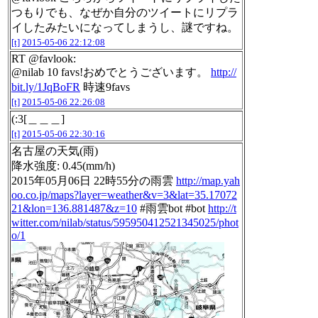
つもりでも、なぜか自分のツイートにリプラ
イしたみたいになってしまうし、謎ですね。
[t]
2015-05-06 22:12:08
RT @favlook:
@nilab 10 favs!おめでとうございます。
http://
bit.ly/1JqBoFR
時速9favs
[t]
2015-05-06 22:26:08
(:3[＿＿＿]
[t]
2015-05-06 22:30:16
名古屋の天気(雨)
降水強度: 0.45(mm/h)
2015年05月06日 22時55分の雨雲
http://map.yah
oo.co.jp/maps?layer=weather&v=3&lat=35.17072
21&lon=136.881487&z=10
#雨雲bot #bot
http://t
witter.com/nilab/status/595950412521345025/phot
o/1