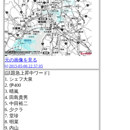
元の画像を見る
[t]
2015-05-06 22:57:05
[話題急上昇中ワード]
1. シェフ大泉
2. 伊400
3. 晴嵐
4. 田島貴男
5. 中田裕二
6. 少クラ
7. 堂珍
8. 明菜
9. 内山