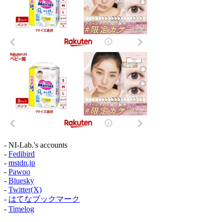
- NI-Lab.'s accounts
-
Fedibird
-
mstdn.jp
-
Pawoo
-
Bluesky
-
Twitter(X)
-
はてなブックマーク
-
Timelog