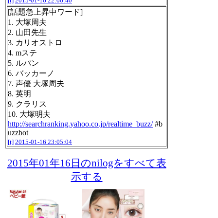
[t]
2015-01-16 22:06:40
[話題急上昇中ワード]
1. 大塚周夫
2. 山田先生
3. カリオストロ
4. mステ
5. ルパン
6. バッカーノ
7. 声優 大塚周夫
8. 英明
9. クラリス
10. 大塚明夫
http://searchranking.yahoo.co.jp/realtime_buzz/
#b
uzzbot
[t]
2015-01-16 23:05:04
2015年01年16日のnilogをすべて表
示する