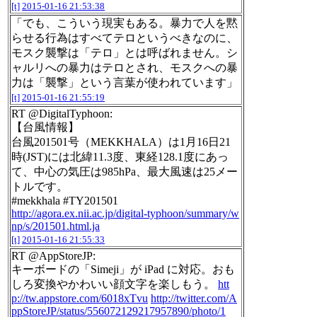
[t]
2015-01-16 21:53:38
「でも、こういう現実もある。暴力で人を黙
らせる行為はすべてテロというべきなのに、
モスク襲撃は「テロ」とは呼ばれません。シ
ャルリへの暴力はテロとされ、モスクへの暴
力は「襲撃」という言葉が使われています」
[t]
2015-01-16 21:55:19
RT @DigitalTyphoon:
【台風情報】
台風201501号（MEKKHALA）は1月16日21
時(JST)には北緯11.3度、東経128.1度にあっ
て、中心の気圧は985hPa、最大風速は25メー
トルです。
#mekkhala #TY201501
http://agora.ex.nii.ac.jp/digital-typhoon/summary/w
np/s/201501.html.ja
[t]
2015-01-16 21:55:33
RT @AppStoreJP:
キーボードの「Simeji」が iPad に対応。おも
しろ変換やかわいい顔文字を楽しもう。
htt
p://tw.appstore.com/6018xTvu
http://twitter.com/A
ppStoreJP/status/556072129217957890/photo/1