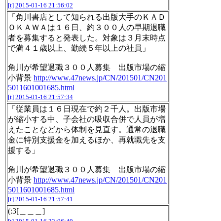
[t]
2015-01-16 21:56:02
「角川書店として知られる出版大手のＫＡＤ
ＯＫＡＷＡは１６日、約３００人の早期退職
者を募集すると発表した。対象は３月末時点
で満４１歳以上、勤続５年以上の社員」
角川が希望退職３００人募集 出版市場の縮
小背景
http://www.47news.jp/CN/201501/CN201
5011601001685.html
[t]
2015-01-16 21:57:34
「従業員は１６日現在で約２千人。出版市場
が縮小する中、子会社の吸収合併で人員が増
えたことなどから体制を見直す。通常の退職
金に特別支援金を加えるほか、再就職先を支
援する」
角川が希望退職３００人募集 出版市場の縮
小背景
http://www.47news.jp/CN/201501/CN201
5011601001685.html
[t]
2015-01-16 21:57:41
(:3[＿＿＿]