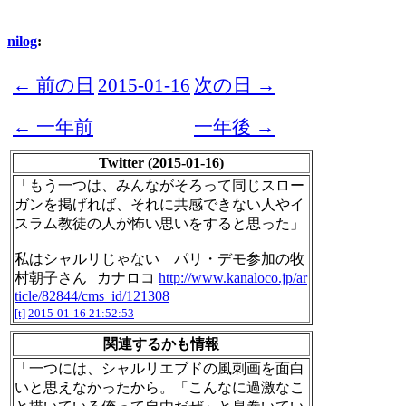
nilog
:
← 前の日
2015-01-16
次の日 →
← 一年前
一年後 →
Twitter (2015-01-16)
「もう一つは、みんながそろって同じスロー
ガンを掲げれば、それに共感できない人やイ
スラム教徒の人が怖い思いをすると思った」
私はシャルリじゃない パリ・デモ参加の牧
村朝子さん | カナロコ
http://www.kanaloco.jp/ar
ticle/82844/cms_id/121308
[t]
2015-01-16 21:52:53
関連するかも情報
「一つには、シャルリエブドの風刺画を面白
いと思えなかったから。「こんなに過激なこ