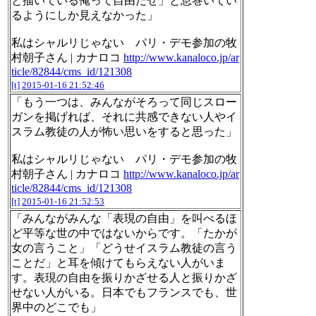
と描いている俺って自由だぜ」と息巻いてい
るようにしか見えなかった」
私はシャルリじゃない パリ・デモ参加の牧
村朝子さん | カナロコ
http://www.kanaloco.jp/ar
ticle/82844/cms_id/121308
[t]
2015-01-16 21:52:46
「もう一つは、みんながそろって同じスロー
ガンを掲げれば、それに共感できない人やイ
スラム教徒の人が怖い思いをすると思った」
私はシャルリじゃない パリ・デモ参加の牧
村朝子さん | カナロコ
http://www.kanaloco.jp/ar
ticle/82844/cms_id/121308
[t]
2015-01-16 21:52:53
「みんながみんな「表現の自由」を叫べるほ
ど平等な世の中ではないからです。「たかが
女の言うこと」「どうせイスラム教徒の言う
ことだ」と耳を傾けてもらえない人がいま
す。表現の自由を振りかざせる人と振りかざ
せない人がいる。日本でもフランスでも、世
界中のどこでも」