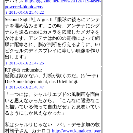
デバイス
http://gigazine.net/news/20120719-laser-
powered-bionic-eye/
[t]
2015-01-16 21:46:22
Second Sight 社 Argus II「眼球の後ろにアンテ
ナを埋め込みます。この時、アンテナにシグ
ナルを送るためにカメラを搭載したメガネを
かけます。アンテナは約60の電極によって網
膜に配線され、脳が判断を行えるように、60
ピクセルのディスプレイに等しい映像を作り
出します」
[t]
2015-01-16 21:47:25
RT @dt_reibunshu:
感覚は欺かない、判断が欺くのだ。(ゲーテ)
Die Sinne trügen nicht, das Urteil trügt.
[t]
2015-01-16 21:48:47
「一つには、シャルリエブドの風刺画を面白
いと思えなかったから。「こんなに過激なこ
と描いている俺って自由だぜ」と息巻いてい
るようにしか見えなかった」
私はシャルリじゃない パリ・デモ参加の牧
村朝子さん | カナロコ
http://www.kanaloco.jp/ar