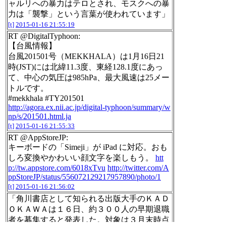
ャルリへの暴力はテロとされ、モスクへの暴
力は「襲撃」という言葉が使われています」
[t]
2015-01-16 21:55:19
RT @DigitalTyphoon:
【台風情報】
台風201501号（MEKKHALA）は1月16日21
時(JST)には北緯11.3度、東経128.1度にあっ
て、中心の気圧は985hPa、最大風速は25メー
トルです。
#mekkhala #TY201501
http://agora.ex.nii.ac.jp/digital-typhoon/summary/w
np/s/201501.html.ja
[t]
2015-01-16 21:55:33
RT @AppStoreJP:
キーボードの「Simeji」が iPad に対応。おも
しろ変換やかわいい顔文字を楽しもう。
htt
p://tw.appstore.com/6018xTvu
http://twitter.com/A
ppStoreJP/status/556072129217957890/photo/1
[t]
2015-01-16 21:56:02
「角川書店として知られる出版大手のＫＡＤ
ＯＫＡＷＡは１６日、約３００人の早期退職
者を募集すると発表した。対象は３月末時点