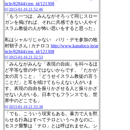
ticle/82844/cms_id/121308
[t]
2015-01-16 21:52:46
「もう一つは、みんながそろって同じスロー
ガンを掲げれば、それに共感できない人やイ
スラム教徒の人が怖い思いをすると思った」
私はシャルリじゃない パリ・デモ参加の牧
村朝子さん | カナロコ
http://www.kanaloco.jp/ar
ticle/82844/cms_id/121308
[t]
2015-01-16 21:52:53
「みんながみんな「表現の自由」を叫べるほ
ど平等な世の中ではないからです。「たかが
女の言うこと」「どうせイスラム教徒の言う
ことだ」と耳を傾けてもらえない人がいま
す。表現の自由を振りかざせる人と振りかざ
せない人がいる。日本でもフランスでも、世
界中のどこでも」
[t]
2015-01-16 21:53:38
「でも、こういう現実もある。暴力で人を黙
らせる行為はすべてテロというべきなのに、
モスク襲撃は「テロ」とは呼ばれません。シ