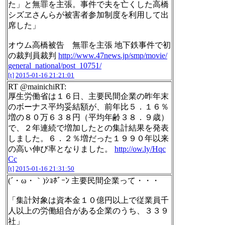
た」と無罪を主張。事件で夫を亡くした高橋
シズヱさんらが被害者参加制度を利用して出
席した」
オウム高橋被告 無罪を主張 地下鉄事件で初
の裁判員裁判
http://www.47news.jp/smp/movie/
general_national/post_10751/
[t]
2015-01-16 21:21:01
RT @mainichiRT:
厚生労働省は１６日、主要民間企業の昨年末
のボーナス平均妥結額が、前年比５．１６％
増の８０万６３８円（平均年齢３８．９歳）
で、２年連続で増加したとの集計結果を発表
しました。６．２％増だった１９９０年以来
の高い伸び率となりました。
http://ow.ly/Hqc
Cc
[t]
2015-01-16 21:31:50
(´・ω・｀)ｼｮﾎﾞｰﾝ 主要民間企業って・・・
「集計対象は資本金１０億円以上で従業員千
人以上の労働組合がある企業のうち、３３９
社」