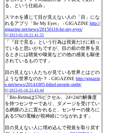
る、という仕組み」
スマホを通じて目が見えない人の「目」にな
れるアプリ「Be My Eyes」 - GIGAZINE
http://
gigazine.net/news/20150116-be-my-eyes/
[t]
2015-01-16 21:41:55
「『目で見る』という行為は視覚だけに頼っ
ていると思いがちですが、目の前の世界を見
るときには聴覚や嗅覚などの他の感覚も駆使
されているものです」
目の見えない人たちが見ている世界とはどの
ような世界なのか？ - GIGAZINE
http://gigazin
e.net/news/20141005-blind-people-sight/
[t]
2015-01-16 21:43:44
「Bio-Retinaは576ピクセル、24×24の解像度
を持つセンサーであり、ダメージを受けてい
る網膜の上に置かれると、センサーの後ろに
ある576の電極が視神経につながれます」
目の見えない人に埋め込んで視覚を取り戻す