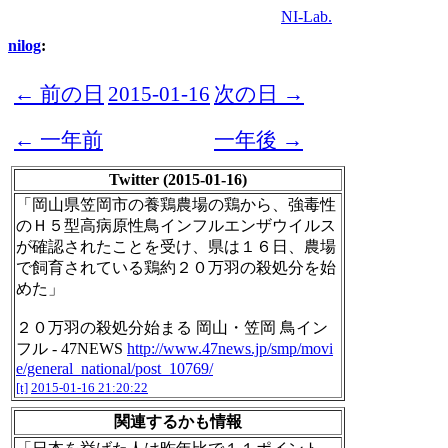
NI-Lab.
nilog
:
← 前の日
2015-01-16
次の日 →
← 一年前
一年後 →
Twitter (2015-01-16)
「岡山県笠岡市の養鶏農場の鶏から、強毒性
のＨ５型高病原性鳥インフルエンザウイルス
が確認されたことを受け、県は１６日、農場
で飼育されている鶏約２０万羽の殺処分を始
めた」
２０万羽の殺処分始まる 岡山・笠岡 鳥イン
フル - 47NEWS
http://www.47news.jp/smp/movi
e/general_national/post_10769/
[t]
2015-01-16 21:20:22
関連するかも情報