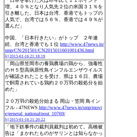
「日本を挙げた人は昨年比で１１ポイント
増、４０％となり人気先２位の米国３１％を
引き離した。日本は台湾、香港でもトップの
人気で、台湾では５６％、香港では４９％が
選んだ」
中国、「日本行きたい」がトップ ２年連
続、台湾と香港でも１位
http://www.47news.jp/
smp/CN/201501/CN2015011601001436.html
[t]
2015-01-16 21:18:19
「岡山県笠岡市の養鶏農場の鶏から、強毒性
のＨ５型高病原性鳥インフルエンザウイルス
が確認されたことを受け、県は１６日、農場
で飼育されている鶏約２０万羽の殺処分を始
めた」
２０万羽の殺処分始まる 岡山・笠岡 鳥イン
フル - 47NEWS
http://www.47news.jp/smp/movi
e/general_national/post_10769/
[t]
2015-01-16 21:20:22
「地下鉄事件の裁判員裁判は初めて。高橋被
告は「まかれたものがサリンとは知らなかっ