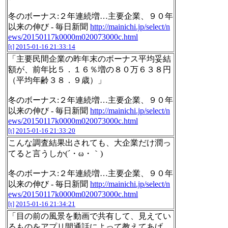
冬のボーナス:２年連続増…主要企業、９０年
以来の伸び - 毎日新聞
http://mainichi.jp/select/n
ews/20150117k0000m020073000c.html
[t]
2015-01-16 21:33:14
「主要民間企業の昨年末のボーナス平均妥結
額が、前年比５．１６％増の８０万６３８円
（平均年齢３８．９歳）」
冬のボーナス:２年連続増…主要企業、９０年
以来の伸び - 毎日新聞
http://mainichi.jp/select/n
ews/20150117k0000m020073000c.html
[t]
2015-01-16 21:33:20
こんな調査結果出されても、大企業だけ潤っ
てると言うしか(´・ω・｀)
冬のボーナス:２年連続増…主要企業、９０年
以来の伸び - 毎日新聞
http://mainichi.jp/select/n
ews/20150117k0000m020073000c.html
[t]
2015-01-16 21:34:21
「目の前の風景を動画で共有して、見えてい
るものをアプリ間通話によって教えてあげ