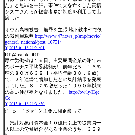
た」と無罪を主張。事件で夫を亡くした高橋
シズヱさんらが被害者参加制度を利用して出
席した」
オウム高橋被告 無罪を主張 地下鉄事件で初
の裁判員裁判
http://www.47news.jp/smp/movie/
general_national/post_10751/
[t]
2015-01-16 21:21:01
RT @mainichiRT:
厚生労働省は１６日、主要民間企業の昨年末
のボーナス平均妥結額が、前年比５．１６％
増の８０万６３８円（平均年齢３８．９歳）
で、２年連続で増加したとの集計結果を発表
しました。６．２％増だった１９９０年以来
の高い伸び率となりました。
http://ow.ly/Hqc
Cc
[t]
2015-01-16 21:31:50
(´・ω・｀)ｼｮﾎﾞｰﾝ 主要民間企業って・・・
「集計対象は資本金１０億円以上で従業員千
人以上の労働組合がある企業のうち、３３９