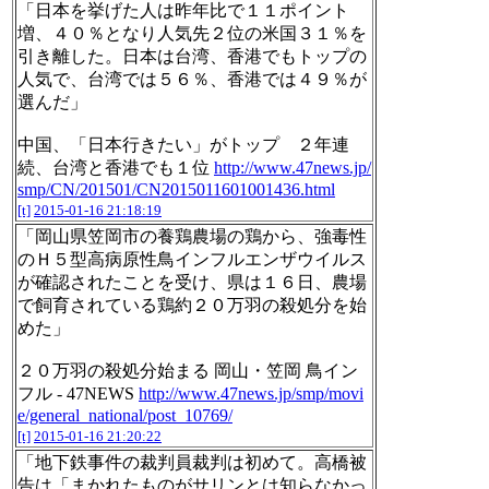
「日本を挙げた人は昨年比で１１ポイント
増、４０％となり人気先２位の米国３１％を
引き離した。日本は台湾、香港でもトップの
人気で、台湾では５６％、香港では４９％が
選んだ」
中国、「日本行きたい」がトップ ２年連
続、台湾と香港でも１位
http://www.47news.jp/
smp/CN/201501/CN2015011601001436.html
[t]
2015-01-16 21:18:19
「岡山県笠岡市の養鶏農場の鶏から、強毒性
のＨ５型高病原性鳥インフルエンザウイルス
が確認されたことを受け、県は１６日、農場
で飼育されている鶏約２０万羽の殺処分を始
めた」
２０万羽の殺処分始まる 岡山・笠岡 鳥イン
フル - 47NEWS
http://www.47news.jp/smp/movi
e/general_national/post_10769/
[t]
2015-01-16 21:20:22
「地下鉄事件の裁判員裁判は初めて。高橋被
告は「まかれたものがサリンとは知らなかっ