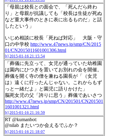
「母親は校長との面会で、「死んだら終わ
り」と母親が抗議しても「校長は生徒が死ぬ
など重大事件のときに表に出るものだ」と話
したという」
いじめ相談に校長「死ねば対応」 大阪・守
口の中学校
http://www.47news.jp/smp/CN/2015
01/CN2015011601001306.html
[t]
2015-01-16 21:15:54
「葬儀に先立って、女児が通っていた幼稚園
は園内にひつぎを置いてお別れの会を開催。
葬儀を開く寺の僧を兼ねる園長が「（女児
は）遠くに行ったんじゃない。これからもず
っと一緒だよ」と園児に語りかけた」
脳死女児の父「誇りに思う」葬儀であいさつ
http://www.47news.jp/smp/CN/201501/CN201501
1601001321.html
[t]
2015-01-16 21:16:59
RT @kumanbot:
@nilab またいつか会えるでふか？
[t]
2015-01-16 21:18:07