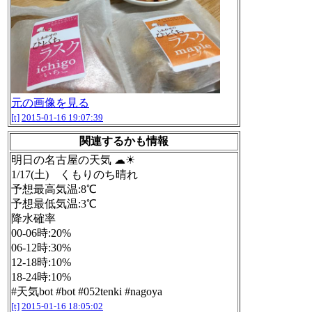
元の画像を見る
[t]
2015-01-16 19:07:39
関連するかも情報
明日の名古屋の天気 ☁☀
1/17(土) くもりのち晴れ
予想最高気温:8℃
予想最低気温:3℃
降水確率
00-06時:20%
06-12時:30%
12-18時:10%
18-24時:10%
#天気bot #bot #052tenki #nagoya
[t]
2015-01-16 18:05:02