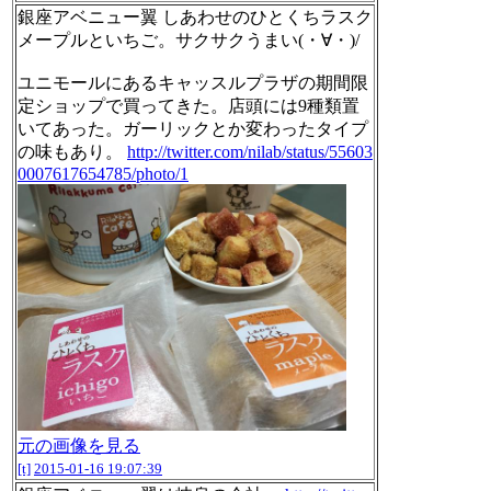
銀座アベニュー翼 しあわせのひとくちラスク
メープルといちご。サクサクうまい(・∀・)/
ユニモールにあるキャッスルプラザの期間限
定ショップで買ってきた。店頭には9種類置
いてあった。ガーリックとか変わったタイプ
の味もあり。
http://twitter.com/nilab/status/55603
0007617654785/photo/1
元の画像を見る
[t]
2015-01-16 19:07:39