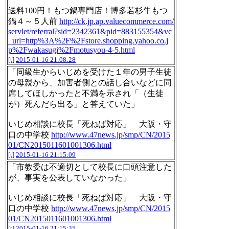
送料100円！もつ鍋専門店！博多若杉牛もつ
鍋４～５人前
http://ck.jp.ap.valuecommerce.com/
servlet/referral?sid=2342361&pid=883155354&vc
_url=http%3A%2F%2Fstore.shopping.yahoo.co.j
p%2Fwakasugi%2Fmotusyou-4-5.html
[t]
2015-01-16 21:08:28
「同級生からいじめを受けた１年の男子生徒
の母親から、加害者側との話し合いなどに同
席してほしかったと不満を示され「（生徒
が）死んだら出る」と答えていた」
いじめ相談に校長「死ねば対応」 大阪・守
口の中学校
http://www.47news.jp/smp/CN/2015
01/CN2015011601001306.html
[t]
2015-01-16 21:15:09
「市教委は不適切として校長に口頭注意した
が、事実を公表していなかった」
いじめ相談に校長「死ねば対応」 大阪・守
口の中学校
http://www.47news.jp/smp/CN/2015
01/CN2015011601001306.html
[t]
2015-01-16 21:15:35