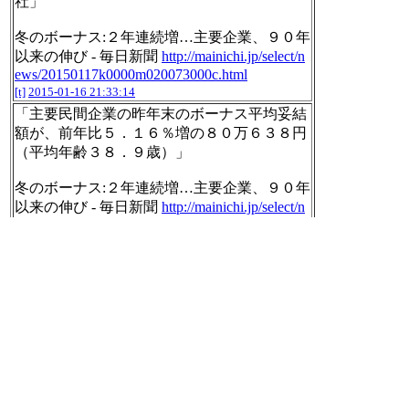
社」
冬のボーナス:２年連続増…主要企業、９０年
以来の伸び - 毎日新聞
http://mainichi.jp/select/n
ews/20150117k0000m020073000c.html
[t]
2015-01-16 21:33:14
「主要民間企業の昨年末のボーナス平均妥結
額が、前年比５．１６％増の８０万６３８円
（平均年齢３８．９歳）」
冬のボーナス:２年連続増…主要企業、９０年
以来の伸び - 毎日新聞
http://mainichi.jp/select/n
ews/20150117k0000m020073000c.html
[t]
2015-01-16 21:33:20
こんな調査結果出されても、大企業だけ潤っ
てると言うしか(´・ω・｀)
冬のボーナス:２年連続増…主要企業、９０年
以来の伸び - 毎日新聞
http://mainichi.jp/select/n
ews/20150117k0000m020073000c.html
[t]
2015-01-16 21:34:21
「目の前の風景を動画で共有して、見えてい