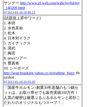
サンデー
http://www.zf-web.com/wide/joyful/joy
_140209.html
[t]
2015-01-16 19:08:15
[話題急上昇中ワード]
1. 本田
2. 水色革命
3. 松木
4. 日本対イラク
5. ガイナックス
6. 清武
7. 梅宮
8. newsツアー
9. 豊真将
10. シーボーズ
http://searchranking.yahoo.co.jp/realtime_buzz/
#b
uzzbot
[t]
2015-01-16 20:05:05
「国産牛ホルモン♪創業30年老舗のもつ鍋セ
ットは、お取り寄せでも販売実績100万件！
人気の秘密は厳選ぷるぷるホルモンと若杉こ
だわりのオリジナルもつスープ！」