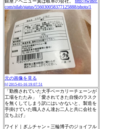
銀座アベニュー翼は岐阜の会社。
http://twitter.
com/nilab/status/556030058377125888/photo/1
元の画像を見る
[t]
2015-01-16 19:07:51
「勤務されていた大手ベーカリーチェーンが
工場をたたみ」「愛されてきた自慢のラスク
を無くしてしまう訳にはいかないと、製造を
手掛けていた職人さん達お二人と共に会社を
立ち上げ」
ワイド｜ぎふチャン » 三輪博子のジョイフル