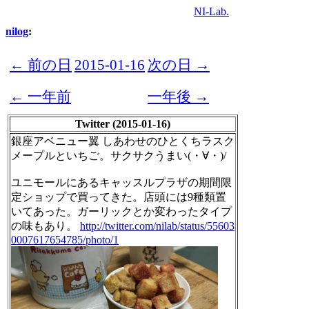
NI-Lab.
nilog
:
← 前の日
2015-01-16
次の日 →
← 一年前
一年後 →
Twitter (2015-01-16)
銀座アベニュー翼 しあわせのひとくちラスク
メープルといちご。サクサクうまい(・∀・)/
ユニモールにあるキャッスルプラザの期間限
定ショップで買ってきた。店頭には9種類置
いてあった。ガーリックとか変わったタイプ
の味もあり。
http://twitter.com/nilab/status/55603
0007617654785/photo/1