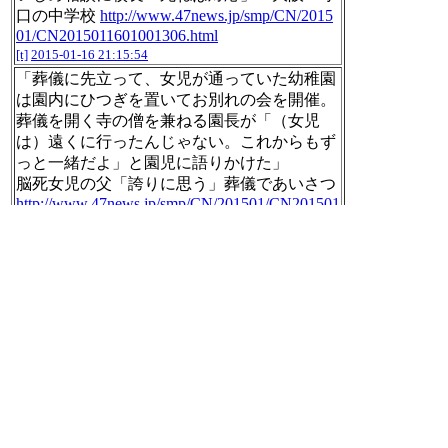
口の中学校
http://www.47news.jp/smp/CN/2015
01/CN2015011601001306.html
[t]
2015-01-16 21:15:54
「葬儀に先立って、女児が通っていた幼稚園
は園内にひつぎを置いてお別れの会を開催。
葬儀を開く寺の僧を兼ねる園長が「（女児
は）遠くに行ったんじゃない。これからもず
っと一緒だよ」と園児に語りかけた」
脳死女児の父「誇りに思う」葬儀であいさつ
http://www.47news.jp/smp/CN/201501/CN201501
1601001321.html
[t]
2015-01-16 21:16:59
RT @kumanbot:
@nilab またいつか会えるでふか？
[t]
2015-01-16 21:18:07
「日本を挙げた人は昨年比で１１ポイント
増、４０％となり人気先２位の米国３１％を
引き離した。日本は台湾、香港でもトップの
人気で、台湾では５６％、香港では４９％が
選んだ」