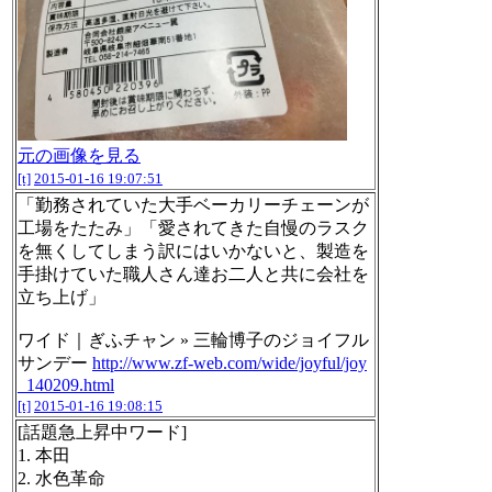
元の画像を見る
[t]
2015-01-16 19:07:51
「勤務されていた大手ベーカリーチェーンが
工場をたたみ」「愛されてきた自慢のラスク
を無くしてしまう訳にはいかないと、製造を
手掛けていた職人さん達お二人と共に会社を
立ち上げ」
ワイド｜ぎふチャン » 三輪博子のジョイフル
サンデー
http://www.zf-web.com/wide/joyful/joy
_140209.html
[t]
2015-01-16 19:08:15
[話題急上昇中ワード]
1. 本田
2. 水色革命