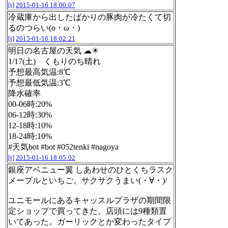
[t]
2015-01-16 18:00:07
冷蔵庫から出したばかりの豚肉が冷たくて切
るのつらい(o・ω・)
[t]
2015-01-16 18:02:21
明日の名古屋の天気 ☁☀
1/17(土) くもりのち晴れ
予想最高気温:8℃
予想最低気温:3℃
降水確率
00-06時:20%
06-12時:30%
12-18時:10%
18-24時:10%
#天気bot #bot #052tenki #nagoya
[t]
2015-01-16 18:05:02
銀座アベニュー翼 しあわせのひとくちラスク
メープルといちご。サクサクうまい(・∀・)/
ユニモールにあるキャッスルプラザの期間限
定ショップで買ってきた。店頭には9種類置
いてあった。ガーリックとか変わったタイプ