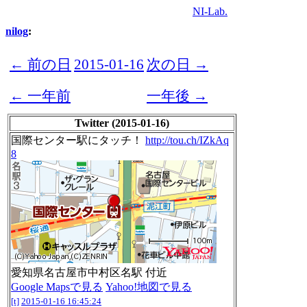
NI-Lab.
nilog
:
← 前の日
2015-01-16
次の日 →
← 一年前
一年後 →
Twitter (2015-01-16)
国際センター駅にタッチ！
http://tou.ch/IZkAq
8
愛知県名古屋市中村区名駅 付近
Google Mapsで見る
Yahoo!地図で見る
[t]
2015-01-16 16:45:24