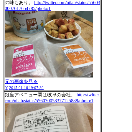
の味もあり。
http://twitter.com/nilab/status/55603
0007617654785/photo/1
元の画像を見る
[t]
2015-01-16 19:07:39
銀座アベニュー翼は岐阜の会社。
http://twitter.
com/nilab/status/556030058377125888/photo/1