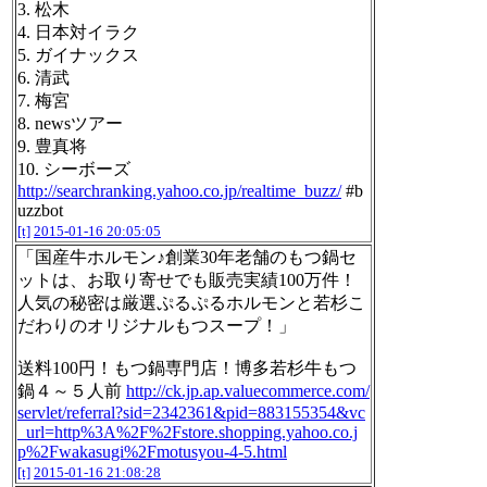
3. 松木
4. 日本対イラク
5. ガイナックス
6. 清武
7. 梅宮
8. newsツアー
9. 豊真将
10. シーボーズ
http://searchranking.yahoo.co.jp/realtime_buzz/
#b
uzzbot
[t]
2015-01-16 20:05:05
「国産牛ホルモン♪創業30年老舗のもつ鍋セ
ットは、お取り寄せでも販売実績100万件！
人気の秘密は厳選ぷるぷるホルモンと若杉こ
だわりのオリジナルもつスープ！」
送料100円！もつ鍋専門店！博多若杉牛もつ
鍋４～５人前
http://ck.jp.ap.valuecommerce.com/
servlet/referral?sid=2342361&pid=883155354&vc
_url=http%3A%2F%2Fstore.shopping.yahoo.co.j
p%2Fwakasugi%2Fmotusyou-4-5.html
[t]
2015-01-16 21:08:28