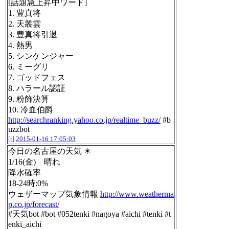
[話題急上昇中ワード]
1. 豊真将
2. 天叢雲
3. 豊真将引退
4. 熱男
5. シンケンジャー
6. ミーグリ
7. ゴッドフェス
8. ハラール認証
9. 粉飾決算
10. 冷血伯爵
http://searchranking.yahoo.co.jp/realtime_buzz/
#b
uzzbot
[t]
2015-01-16 17:05:03
今日の名古屋の天気 ☀
1/16(金) 晴れ
降水確率
18-24時:0%
ウェザーマップ気象情報
http://www.weatherma
p.co.jp/forecast/
#天気bot #bot #052tenki #nagoya #aichi #tenki #t
enki_aichi