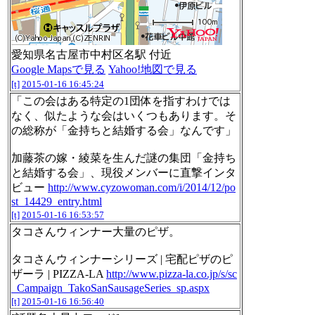
愛知県名古屋市中村区名駅 付近
Google Mapsで見る
Yahoo!地図で見る
[t]
2015-01-16 16:45:24
「この会はある特定の1団体を指すわけでは
なく、似たような会はいくつもあります。そ
の総称が「金持ちと結婚する会」なんです」
加藤茶の嫁・綾菜を生んだ謎の集団「金持ち
と結婚する会」、現役メンバーに直撃インタ
ビュー
http://www.cyzowoman.com/i/2014/12/po
st_14429_entry.html
[t]
2015-01-16 16:53:57
タコさんウィンナー大量のピザ。
タコさんウィンナーシリーズ | 宅配ピザのピ
ザーラ | PIZZA-LA
http://www.pizza-la.co.jp/s/sc
_Campaign_TakoSanSausageSeries_sp.aspx
[t]
2015-01-16 16:56:40