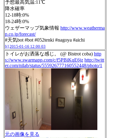
予想最高気温:11℃
降水確率
12-18時:0%
18-24時:0%
ウェザーマップ気象情報
http://www.weatherma
p.co.jp/forecast/
#天気bot #bot #052tenki #nagoya #aichi
[t]
2015-01-16 12:00:03
トイレがお洒落な感じ。 (@ Bistrot coba)
http
s://www.swarmapp.com/c/f5PBiKqE6jz
http://twitt
er.com/nilab/status/555926777160552448/photo/1
元の画像を見る