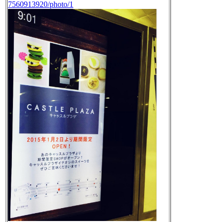
7560913920/photo/1