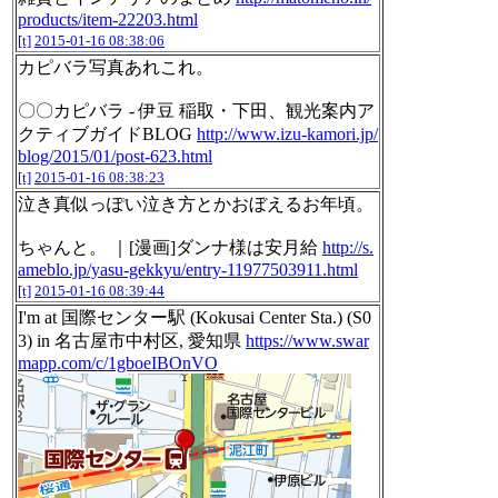
products/item-22203.html
[t]
2015-01-16 08:38:06
カピバラ写真あれこれ。
〇〇カピバラ - 伊豆 稲取・下田、観光案内ア
クティブガイドBLOG
http://www.izu-kamori.jp/
blog/2015/01/post-623.html
[t]
2015-01-16 08:38:23
泣き真似っぽい泣き方とかおぼえるお年頃。
ちゃんと。 ｜[漫画]ダンナ様は安月給
http://s.
ameblo.jp/yasu-gekkyu/entry-11977503911.html
[t]
2015-01-16 08:39:44
I'm at 国際センター駅 (Kokusai Center Sta.) (S0
3) in 名古屋市中村区, 愛知県
https://www.swar
mapp.com/c/1gboeIBOnVO