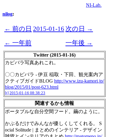
NI-Lab.
nilog
:
← 前の日
2015-01-16
次の日 →
← 一年前
一年後 →
Twitter (2015-01-16)
カピバラ写真あれこれ。
〇〇カピバラ - 伊豆 稲取・下田、観光案内ア
クティブガイドBLOG
http://www.izu-kamori.jp/
blog/2015/01/post-623.html
[t]
2015-01-16 08:38:23
関連するかも情報
ポータブルな自分空間フード。繭のように。
かぶるだけでみんなが優しくしてくれる。 S
ocial Solitude | まとめのインテリア - デザイン
雑貨とインテリアのまとめ
http://matomeno.in/