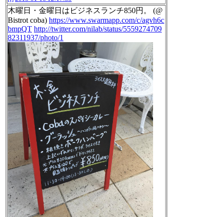
木曜日・金曜日はビジネスランチ850円。 (@
Bistrot coba)
https://www.swarmapp.com/c/agvh6c
bmpQT
http://twitter.com/nilab/status/5559274709
82311937/photo/1