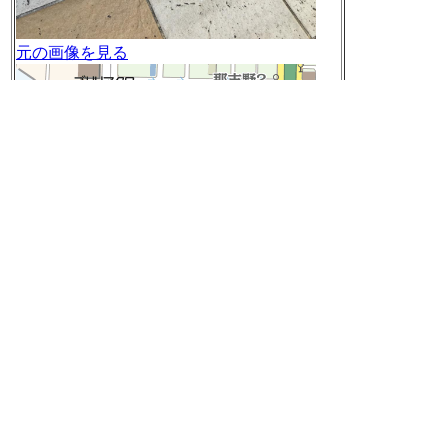
元の画像を見る
愛知県名古屋市西区名駅 付近
Google Mapsで見る
Yahoo!地図で見る
[t]
2015-01-16 12:20:12
粗挽きポークハンバーグｍｇｍｇ (@ Bistrot c
oba)
https://www.swarmapp.com/c/1JkJw3dDWh
T
http://twitter.com/nilab/status/555934267055046
657/photo/1