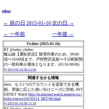
nilog
:
← 前の日
2015-01-16
次の日 →
← 一年前
一年後 →
Twitter (2015-01-16)
RT @unko_chubu:
飯山線【運転状況】除雪作業のため、09:00
頃〜16:00頃まで、戸狩野沢温泉〜十日町駅間
の一部列車が運休となります。(01/16 08:00)
[t]
2015-01-16 08:13:56
関連するかも情報
mixi、もう1つのアカウントを追加できる機
能、用途に応じた使い分けニーズに対処 -INT
ERNET Watch
http://m.internet.watch.impress.co.j
p/docs/news/20150114_683749.html
[t]
2015-01-16 08:13:18
RT @unko_chubu: