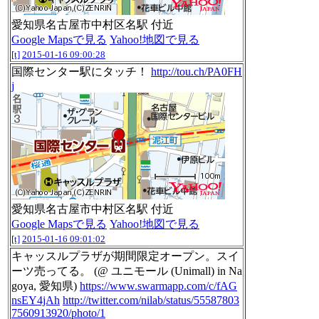
愛知県名古屋市中村区名駅 付近
Google Mapsで見る
Yahoo!地図で見る
[t]
2015-01-16 09:00:28
国際センター駅にタッチ！
http://tou.ch/PA0FH
j
愛知県名古屋市中村区名駅 付近
Google Mapsで見る
Yahoo!地図で見る
[t]
2015-01-16 09:01:02
キャッスルプラザが期間限定オープン。スイ
ーツ売ってる。 (@ ユニモール (Unimall) in Na
goya, 愛知県)
https://www.swarmapp.com/c/fAG
nsEY4jAh
http://twitter.com/nilab/status/55587803
7560913920/photo/1