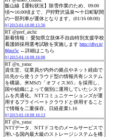
飯山線【運転状況】除雪作業のため、09:00
頃〜16:00頃まで、戸狩野沢温泉〜十日町駅間
の一部列車が運休となります。(01/16 08:00)
[t]
2015-01-16 08:13:56
RT @pref_aichi:
新着情報： 愛知県立肢体不自由特別支援学校
看護師採用選考試験を実施します
http://dlvr.it/
86nz5c
←詳細はこちら
[t]
2015-01-16 08:16:08
RT @n_yana:
資生堂、従業員が内外の拠点やネット経由で
出先から使うクラウド型の情報共有システム
を構築。米MSの「オフィス365」を採用し、
国や組織によって個別に運用していたシステ
ムを共通化。NTTコミュニケーションズが運
用するプライベートクラウドと併用すること
で情報を二重保存。日経産業1.16
[t]
2015-01-16 08:16:13
RT @n_yana:
NTTデータ、NTTドコモのメールサービスで
用いる国内最大級のストレージシステムを構