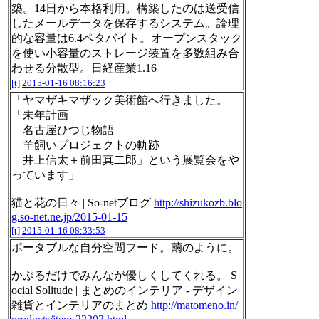
築。14日から本格利用。構築したのは送受信
したメールデータを保存するシステム。論理
的な容量は6.4ペタバイト。オープンスタック
を使い小容量のストレージ装置を多数組み合
わせる分散型。日経産業1.16
[t]
2015-01-16 08:16:23
「ヤマザキマザック美術館へ行きました。
「未年計画
名古屋ひつじ物語
羊飼いプロジェクトの軌跡
井上信太＋前田真二郎」という展覧会をや
っています」
猫と花の日々 | So-netブログ
http://shizukozb.blo
g.so-net.ne.jp/2015-01-15
[t]
2015-01-16 08:33:53
ポータブルな自分空間フード。繭のように。
かぶるだけでみんなが優しくしてくれる。 S
ocial Solitude | まとめのインテリア - デザイン
雑貨とインテリアのまとめ
http://matomeno.in/