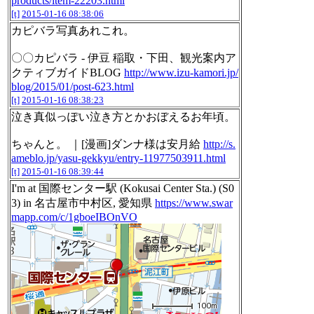
products/item-22203.html
[t]
2015-01-16 08:38:06
カピバラ写真あれこれ。
〇〇カピバラ - 伊豆 稲取・下田、観光案内ア
クティブガイドBLOG
http://www.izu-kamori.jp/
blog/2015/01/post-623.html
[t]
2015-01-16 08:38:23
泣き真似っぽい泣き方とかおぼえるお年頃。
ちゃんと。 ｜[漫画]ダンナ様は安月給
http://s.
ameblo.jp/yasu-gekkyu/entry-11977503911.html
[t]
2015-01-16 08:39:44
I'm at 国際センター駅 (Kokusai Center Sta.) (S0
3) in 名古屋市中村区, 愛知県
https://www.swar
mapp.com/c/1gboeIBOnVO