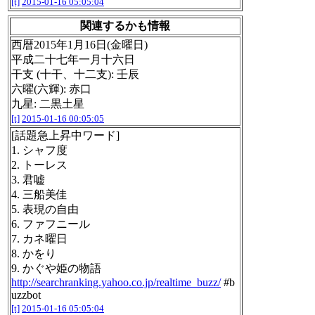
[t]
2015-01-16 05:05:04
関連するかも情報
西暦2015年1月16日(金曜日)
平成二十七年一月十六日
干支 (十干、十二支): 壬辰
六曜(六輝): 赤口
九星: 二黒土星
[t]
2015-01-16 00:05:05
[話題急上昇中ワード]
1. シャフ度
2. トーレス
3. 君嘘
4. 三船美佳
5. 表現の自由
6. ファフニール
7. カネ曜日
8. かをり
9. かぐや姫の物語
http://searchranking.yahoo.co.jp/realtime_buzz/
#b
uzzbot
[t]
2015-01-16 05:05:04