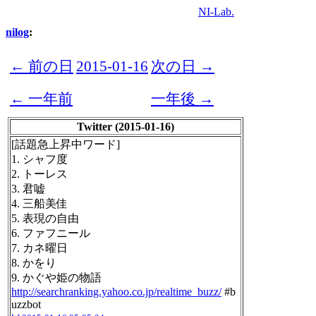
NI-Lab.
nilog
:
← 前の日
2015-01-16
次の日 →
← 一年前
一年後 →
Twitter (2015-01-16)
[話題急上昇中ワード]
1. シャフ度
2. トーレス
3. 君嘘
4. 三船美佳
5. 表現の自由
6. ファフニール
7. カネ曜日
8. かをり
9. かぐや姫の物語
http://searchranking.yahoo.co.jp/realtime_buzz/
#b
uzzbot