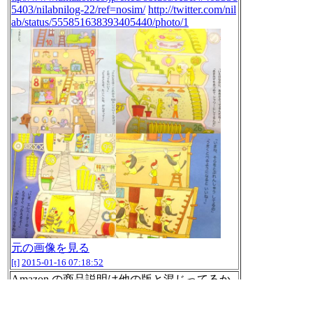
5403/nilabnilog-22/ref=nosim/
http://twitter.com/nil
ab/status/555851638393405440/photo/1
元の画像を見る
[t]
2015-01-16 07:18:52
Amazon の商品説明は他の版と混じってるか
らわかりにくい。
[t]
2015-01-16 07:19:49