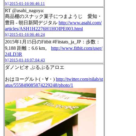
[t]
2015-01-16 06:46:11
RT @asahi_nagoya:
商品棚のスナック菓子につまようじ 愛知・
豊田 - 朝日新聞デジタル
http://www.asahi.com/
articles/ASH1H2276H1HOIPE003.html
[t]
2015-01-16 06:46:24
2015年1月15日のFitbit #Fitstats_ja_JP：歩数：
9,188 距離：6.6 km。
http://www.fitbit.com/user/
24LD3R
[t]
2015-01-16 07:04:43
ダノンビオ ぷるぷるアロエ
おはヨーグルト(・∀・)
http://twitter.com/nilab/st
atus/555849085874229248/photo/1