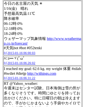
今日の名古屋の天気 ☀
1/16(金) 晴れ
予想最高気温:11℃
降水確率
06-12時:0%
12-18時:0%
18-24時:0%
ウェザーマップ気象情報
http://www.weatherma
p.co.jp/forecast/
#天気bot #bot #052tenki
[t]
2015-01-16 06:00:03
ﾊﾆｮ━ヾ(ﾟωﾟ
[t]
2015-01-16 06:26:02
I reached my goal: 62.6 kg. my weight 体重 #nilab
#twdiet #dietjp
http://withings.com
[t]
2015-01-16 06:31:22
RT @Yahoo_weather:
今週末はセンター試験。日本海側は雪の所が
多くなりそうです。時間にゆとりを持ってお
出かけください。特に日曜日の朝は冷えます
ので、手がかじかまないよう手袋やカイロで