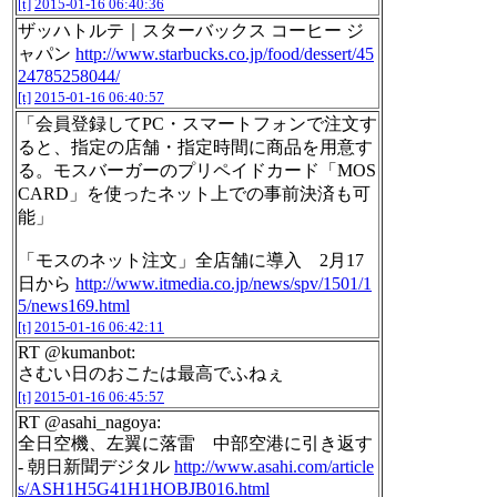
[t]
2015-01-16 06:40:36
ザッハトルテ｜スターバックス コーヒー ジ
ャパン
http://www.starbucks.co.jp/food/dessert/45
24785258044/
[t]
2015-01-16 06:40:57
「会員登録してPC・スマートフォンで注文す
ると、指定の店舗・指定時間に商品を用意す
る。モスバーガーのプリペイドカード「MOS
CARD」を使ったネット上での事前決済も可
能」
「モスのネット注文」全店舗に導入 2月17
日から
http://www.itmedia.co.jp/news/spv/1501/1
5/news169.html
[t]
2015-01-16 06:42:11
RT @kumanbot:
さむい日のおこたは最高でふねぇ
[t]
2015-01-16 06:45:57
RT @asahi_nagoya:
全日空機、左翼に落雷 中部空港に引き返す
- 朝日新聞デジタル
http://www.asahi.com/article
s/ASH1H5G41H1HOBJB016.html