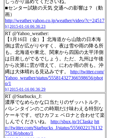
しっかり温めてくださいね。
■センター試験の天気 交通への影響は？（動
画）
http://weather.yahoo.co.jp/weather/video/?c=24517
[t]
2015-01-16 06:36:23
RT @Yahoo_weather:
【1月16日（金）】北海道から山陰の日本海
側は雲が広がりやすく、夜は雪や雨の降る所
も。北海道や東北、関東から四国の太平洋側
は日差しがでるでしょう。ただ、九州は午後
から次第に雲が増えて、にわか雨の所も。沖
縄は大体晴れる見込みです。
http://twitter.com/
Yahoo_weather/status/555814327366598656/phot
o/1
[t]
2015-01-16 06:36:29
RT @Starbucks_J:
濃厚でなめらかな口当たりのザッハトルテ。
バレンタインのこの時期だけ味わえる特別な
ケーキです。ぜひカフェ ベロナと合わせて楽
しんでくださいね。
http://sbux.jp/1CIaskz
htt
p://twitter.com/Starbucks_J/status/5556022176132
75136/photo/1