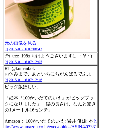
元の画像を見る
[t]
2015-01-16 07:08:43
@t_tree_198x おはようございます(。・∀・)
[t]
2015-01-16 07:12:05
RT @kumanbot:
お休みまで、あといちにちがんばるでふよ
[t]
2015-01-16 07:12:16
ビッグ版ほしい。
「絵本『100かいだてのいえ』がビッグブッ
クになりました」「縦の長さは、なんと驚き
の1メートル16センチ」
Amazon： 100かいだてのいえ: 岩井 俊雄: 本
h
ttp://www.amazon.co.jp/exec/obidos/ASIN/403331