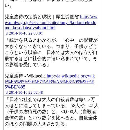
い。
児童虐待の定義と現状｜厚生労働省
http://ww
w.mhlw.go.jp/seisakunitsuite/bunya/kodomo/kodo
mo_kosodate/dv/about.html
[t]
2014-10-10 22:00:01
「統計を見るとわかるが、「心中」の影響が
大きくなってきている。つまり、子供がどう
こうという以前に、日本では大人のほうが自
殺するほどに社会的に追い込まれていて、そ
の影響を受けている」
児童虐待 - Wikipedia
http://ja.wikipedia.org/wik
i/%E5%85%90%E7%AB%A5%E8%99%90%E
5%BE%85
[t]
2014-10-10 22:02:48
「日本の社会では大人の自殺者数は毎年3万
人ほどに達してしまっている。 58人や、41人
（子供の虐待死の数）と、30,000人（自殺者
全体の数）という数字を比べると、自殺全体
のほうの問題の大きさが判る」