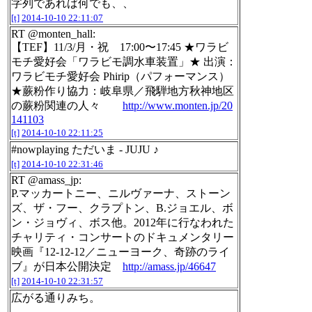
字列であれば何でも、、
[t]
2014-10-10 22:11:07
RT @monten_hall:
【TEF】11/3/月・祝 17:00〜17:45 ★ワラビ
モチ愛好会「ワラビモ調水車装置」★ 出演：
ワラビモチ愛好会 Phirip（パフォーマンス）
★蕨粉作り協力：岐阜県／飛騨地方秋神地区
の蕨粉関連の人々
http://www.monten.jp/20
141103
[t]
2014-10-10 22:11:25
#nowplaying ただいま - JUJU ♪
[t]
2014-10-10 22:31:46
RT @amass_jp:
P.マッカートニー、ニルヴァーナ、ストーン
ズ、ザ・フー、クラプトン、B.ジョエル、ボ
ン・ジョヴィ、ボス他。2012年に行なわれた
チャリティ・コンサートのドキュメンタリー
映画『12-12-12／ニューヨーク、奇跡のライ
ブ』が日本公開決定
http://amass.jp/46647
[t]
2014-10-10 22:31:57
広がる通りみち。