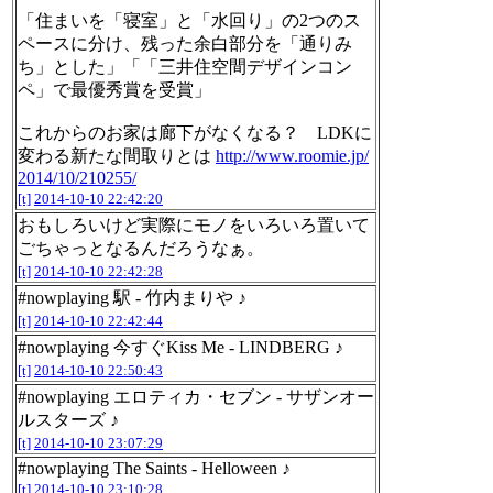
「住まいを「寝室」と「水回り」の2つのス
ペースに分け、残った余白部分を「通りみ
ち」とした」「「三井住空間デザインコン
ペ」で最優秀賞を受賞」
これからのお家は廊下がなくなる？ LDKに
変わる新たな間取りとは
http://www.roomie.jp/
2014/10/210255/
[t]
2014-10-10 22:42:20
おもしろいけど実際にモノをいろいろ置いて
ごちゃっとなるんだろうなぁ。
[t]
2014-10-10 22:42:28
#nowplaying 駅 - 竹内まりや ♪
[t]
2014-10-10 22:42:44
#nowplaying 今すぐKiss Me - LINDBERG ♪
[t]
2014-10-10 22:50:43
#nowplaying エロティカ・セブン - サザンオー
ルスターズ ♪
[t]
2014-10-10 23:07:29
#nowplaying The Saints - Helloween ♪
[t]
2014-10-10 23:10:28