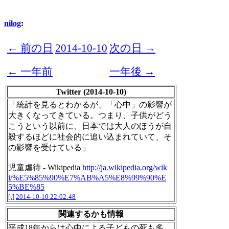
nilog
:
← 前の日
2014-10-10
次の日 →
← 一年前
一年後 →
Twitter (2014-10-10)
「統計を見るとわかるが、「心中」の影響が
大きくなってきている。つまり、子供がどう
こうという以前に、日本では大人のほうが自
殺するほどに社会的に追い込まれていて、そ
の影響を受けている」
児童虐待 - Wikipedia
http://ja.wikipedia.org/wik
i/%E5%85%90%E7%AB%A5%E8%99%90%E
5%BE%85
[t]
2014-10-10 22:02:48
関連するかも情報
平成18年からは心中による子どもの死も多