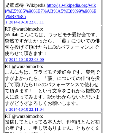
児童虐待 -Wikipedia
http://ja.wikipedia.org/wik
i/%E5%85%90%E7%AB%A5%E8%99%90%E
5%BE%85
[t]
2014-10-10 22:03:11
RT @warabimocho:
@nilab こんにちは、ワラビモチ愛好会です、
突然ですがよかったら、「蕨」についての俳
句を投げて頂けたら11/3のパフォーマンスで
使わせて頂きます！
[t]
2014-10-10 22:08:00
RT @warabimocho:
こんにちは、ワラビモチ愛好会です、突然で
すがよかったら、「蕨」についての俳句を投
げて頂けたら11/3のパフォーマンスで使わせ
て頂きます！ という文章をこれから複数の
人に送ってみます。訳がわからないと思いま
すがどうぞよろしくお願いします。
[t]
2014-10-10 22:11:04
RT @warabimocho:
投稿してといってる本人が、俳句ほとんど初
心者です、、申し訳ありません。ともかく文