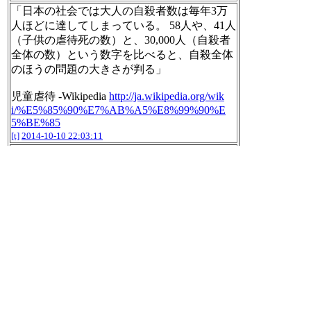
「日本の社会では大人の自殺者数は毎年3万
人ほどに達してしまっている。 58人や、41人
（子供の虐待死の数）と、30,000人（自殺者
全体の数）という数字を比べると、自殺全体
のほうの問題の大きさが判る」
児童虐待 -Wikipedia
http://ja.wikipedia.org/wik
i/%E5%85%90%E7%AB%A5%E8%99%90%E
5%BE%85
[t]
2014-10-10 22:03:11
RT @warabimocho:
@nilab こんにちは、ワラビモチ愛好会です、
突然ですがよかったら、「蕨」についての俳
句を投げて頂けたら11/3のパフォーマンスで
使わせて頂きます！
[t]
2014-10-10 22:08:00
RT @warabimocho:
こんにちは、ワラビモチ愛好会です、突然で
すがよかったら、「蕨」についての俳句を投
げて頂けたら11/3のパフォーマンスで使わせ
て頂きます！ という文章をこれから複数の
人に送ってみます。訳がわからないと思いま