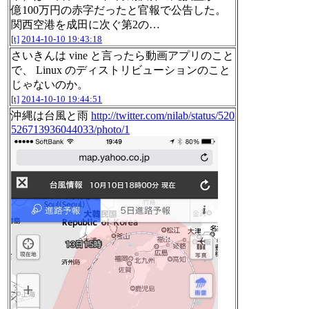
億100万円の赤字だったと官報で公告した。
関西空港を成田に次ぐ第2の…
[t]
2014-10-10 19:43:18
さいきんは vine と言ったら動画アプリのこと
で、 Linux のディストリビューションのこと
じゃないのか。
[t]
2014-10-10 19:44:51
沖縄は台風と雨
http://twitter.com/nilab/status/520
526713936044033/photo/1