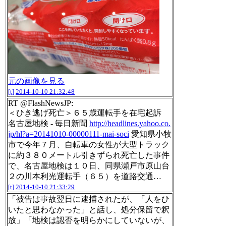
元の画像を見る
[t]
2014-10-10 21:32:48
RT @FlashNewsJP:
＜ひき逃げ死亡＞６５歳運転手を在宅起訴
名古屋地検 - 毎日新聞
http://headlines.yahoo.co.
jp/hl?a=20141010-00000111-mai-soci
愛知県小牧
市で今年７月、自転車の女性が大型トラック
に約３８０メートル引きずられ死亡した事件
で、名古屋地検は１０日、同県瀬戸市原山台
２の川本利光運転手（６５）を道路交通…
[t]
2014-10-10 21:33:29
「被告は事故翌日に逮捕されたが、「人をひ
いたと思わなかった」と話し、処分保留で釈
放」「地検は認否を明らかにしていないが、