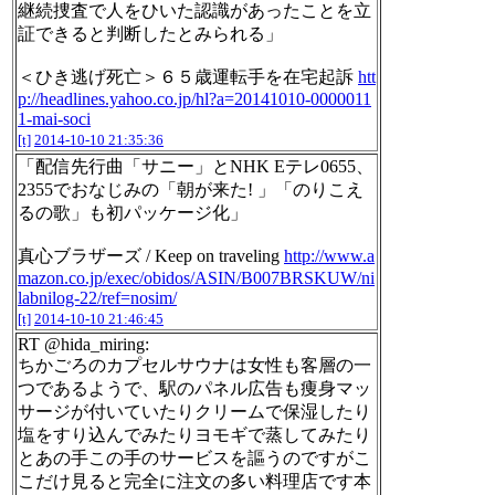
継続捜査で人をひいた認識があったことを立
証できると判断したとみられる」
＜ひき逃げ死亡＞６５歳運転手を在宅起訴
htt
p://headlines.yahoo.co.jp/hl?a=20141010-0000011
1-mai-soci
[t]
2014-10-10 21:35:36
「配信先行曲「サニー」とNHK Eテレ0655、
2355でおなじみの「朝が来た! 」「のりこえ
るの歌」も初パッケージ化」
真心ブラザーズ / Keep on traveling
http://www.a
mazon.co.jp/exec/obidos/ASIN/B007BRSKUW/ni
labnilog-22/ref=nosim/
[t]
2014-10-10 21:46:45
RT @hida_miring:
ちかごろのカプセルサウナは女性も客層の一
つであるようで、駅のパネル広告も痩身マッ
サージが付いていたりクリームで保湿したり
塩をすり込んでみたりヨモギで蒸してみたり
とあの手この手のサービスを謳うのですがこ
こだけ見ると完全に注文の多い料理店です本