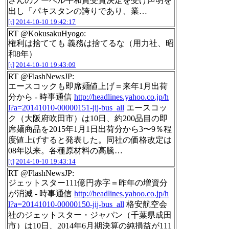
さんのノーベル平和賞受賞決定を受け声明を
出し「パキスタンの誇りであり、業…
[t]
2014-10-10 19:42:17
RT @KokusakuHyogo:
権利は捨てても 義務は捨てるな（用力社、昭
和8年）
[t]
2014-10-10 19:43:09
RT @FlashNewsJP:
エースコックも即席麺値上げ＝来年1月出荷
分から - 時事通信
http://headlines.yahoo.co.jp/h
l?a=20141010-00000151-jij-bus_all
エースコッ
ク（大阪府吹田市）は10日、約200品目の即
席麺商品を2015年1月1日出荷分から3〜9％程
度値上げすると発表した。同社の価格改定は
08年以来。各種原材料の高騰…
[t]
2014-10-10 19:43:14
RT @FlashNewsJP:
ジェットスター111億円赤字＝昨年の増資分
が消滅 - 時事通信
http://headlines.yahoo.co.jp/h
l?a=20141010-00000150-jij-bus_all
格安航空会
社のジェットスター・ジャパン（千葉県成田
市）は10日、2014年6月期決算の純損益が111