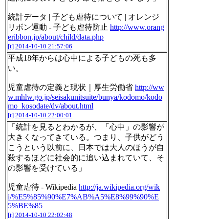
統計データ | 子ども虐待について | オレンジ
リボン運動 - 子ども虐待防止
http://www.orang
eribbon.jp/about/child/data.php
[t]
2014-10-10 21:57:06
平成18年からは心中による子どもの死も多
い。
児童虐待の定義と現状｜厚生労働省
http://ww
w.mhlw.go.jp/seisakunitsuite/bunya/kodomo/kodo
mo_kosodate/dv/about.html
[t]
2014-10-10 22:00:01
「統計を見るとわかるが、「心中」の影響が
大きくなってきている。つまり、子供がどう
こうという以前に、日本では大人のほうが自
殺するほどに社会的に追い込まれていて、そ
の影響を受けている」
児童虐待 - Wikipedia
http://ja.wikipedia.org/wik
i/%E5%85%90%E7%AB%A5%E8%99%90%E
5%BE%85
[t]
2014-10-10 22:02:48