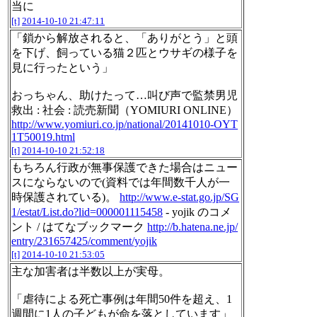
当に
[t]
2014-10-10 21:47:11
「鎖から解放されると、「ありがとう」と頭
を下げ、飼っている猫２匹とウサギの様子を
見に行ったという」
おっちゃん、助けたって…叫び声で監禁男児
救出 : 社会 : 読売新聞（YOMIURI ONLINE）
http://www.yomiuri.co.jp/national/20141010-OYT
1T50019.html
[t]
2014-10-10 21:52:18
もちろん行政が無事保護できた場合はニュー
スにならないので(資料では年間数千人が一
時保護されている)。
http://www.e-stat.go.jp/SG
1/estat/List.do?lid=000001115458
- yojik のコメ
ント / はてなブックマーク
http://b.hatena.ne.jp/
entry/231657425/comment/yojik
[t]
2014-10-10 21:53:05
主な加害者は半数以上が実母。
「虐待による死亡事例は年間50件を超え、1
週間に1人の子どもが命を落としています」