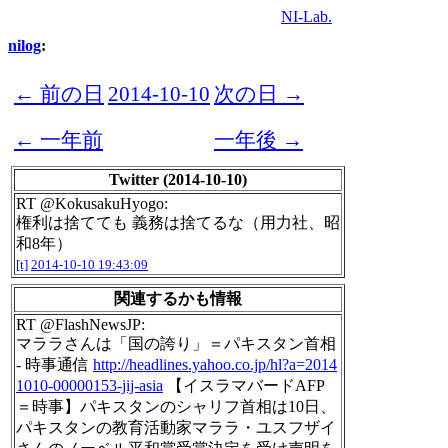
NI-Lab.
nilog
:
← 前の日
2014-10-10
次の日 →
← 一年前
一年後 →
Twitter (2014-10-10)
RT @KokusakuHyogo:
権利は捨てても 義務は捨てるな（用力社、昭
和8年）
[t]
2014-10-10 19:43:09
関連するかも情報
RT @FlashNewsJP:
マララさんは「国の誇り」＝パキスタン首相
- 時事通信
http://headlines.yahoo.co.jp/hl?a=2014
1010-00000153-jij-asia
【イスラマバードAFP
＝時事】パキスタンのシャリフ首相は10日、
パキスタンの教育活動家マララ・ユスフザイ