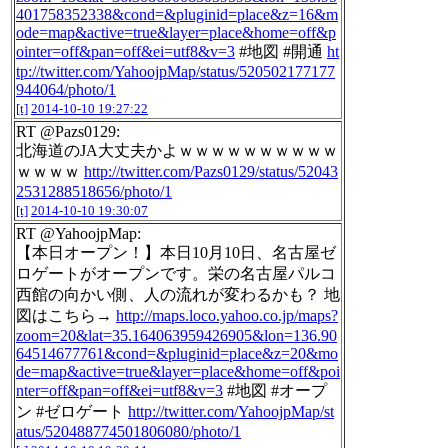
401758352338&cond=&pluginid=place&z=16&m
ode=map&active=true&layer=place&home=off&p
ointer=off&pan=off&ei=utf8&v=3
#地図 #開通
ht
tp://twitter.com/YahoojpMap/status/520502177177
944064/photo/1
[t]
2014-10-10 19:27:22
RT @Pazs0129:
北海道のJA大丈夫かよｗｗｗｗｗｗｗｗｗｗ
ｗｗｗｗ
http://twitter.com/Pazs0129/status/52043
2531288518656/photo/1
[t]
2014-10-10 19:30:07
RT @YahoojpMap:
【本日オープン！】本日10月10日、名古屋ゼ
ロゲートがオープンです。栄の名古屋パルコ
西館の向かい側、人の流れが変わるかも？ 地
図はこちら→
http://maps.loco.yahoo.co.jp/maps?
zoom=20&lat=35.164063959426905&lon=136.90
64514677761&cond=&pluginid=place&z=20&mo
de=map&active=true&layer=place&home=off&poi
nter=off&pan=off&ei=utf8&v=3
#地図 #オープ
ン #ゼロゲート
http://twitter.com/YahoojpMap/st
atus/520488774501806080/photo/1