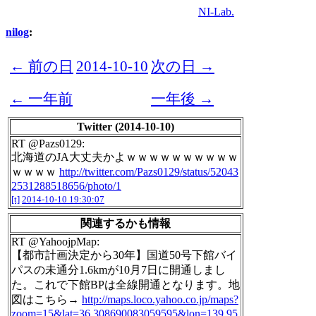
NI-Lab.
nilog
:
← 前の日
2014-10-10
次の日 →
← 一年前
一年後 →
Twitter (2014-10-10)
RT @Pazs0129:
北海道のJA大丈夫かよｗｗｗｗｗｗｗｗｗｗ
ｗｗｗｗ
http://twitter.com/Pazs0129/status/52043
2531288518656/photo/1
[t]
2014-10-10 19:30:07
関連するかも情報
RT @YahoojpMap:
【都市計画決定から30年】国道50号下館バイ
パスの未通分1.6kmが10月7日に開通しまし
た。これで下館BPは全線開通となります。地
図はこちら→
http://maps.loco.yahoo.co.jp/maps?
zoom=15&lat=36.308690083059595&lon=139.95