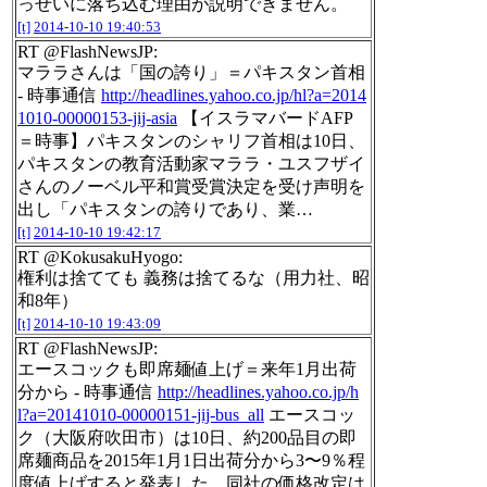
っせいに落ち込む理由が説明できません。
[t]
2014-10-10 19:40:53
RT @FlashNewsJP:
マララさんは「国の誇り」＝パキスタン首相
- 時事通信
http://headlines.yahoo.co.jp/hl?a=2014
1010-00000153-jij-asia
【イスラマバードAFP
＝時事】パキスタンのシャリフ首相は10日、
パキスタンの教育活動家マララ・ユスフザイ
さんのノーベル平和賞受賞決定を受け声明を
出し「パキスタンの誇りであり、業…
[t]
2014-10-10 19:42:17
RT @KokusakuHyogo:
権利は捨てても 義務は捨てるな（用力社、昭
和8年）
[t]
2014-10-10 19:43:09
RT @FlashNewsJP:
エースコックも即席麺値上げ＝来年1月出荷
分から - 時事通信
http://headlines.yahoo.co.jp/h
l?a=20141010-00000151-jij-bus_all
エースコッ
ク（大阪府吹田市）は10日、約200品目の即
席麺商品を2015年1月1日出荷分から3〜9％程
度値上げすると発表した。同社の価格改定は