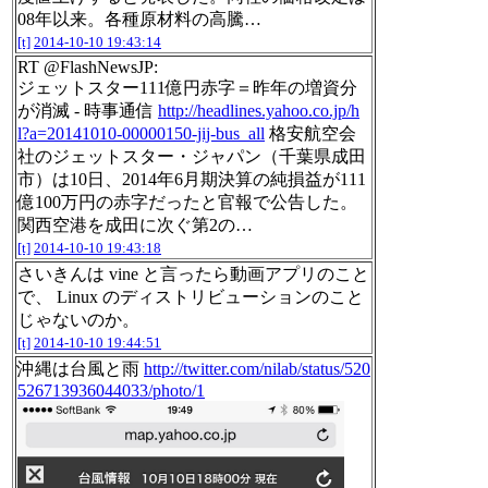
08年以来。各種原材料の高騰…
[t]
2014-10-10 19:43:14
RT @FlashNewsJP:
ジェットスター111億円赤字＝昨年の増資分
が消滅 - 時事通信
http://headlines.yahoo.co.jp/h
l?a=20141010-00000150-jij-bus_all
格安航空会
社のジェットスター・ジャパン（千葉県成田
市）は10日、2014年6月期決算の純損益が111
億100万円の赤字だったと官報で公告した。
関西空港を成田に次ぐ第2の…
[t]
2014-10-10 19:43:18
さいきんは vine と言ったら動画アプリのこと
で、 Linux のディストリビューションのこと
じゃないのか。
[t]
2014-10-10 19:44:51
沖縄は台風と雨
http://twitter.com/nilab/status/520
526713936044033/photo/1