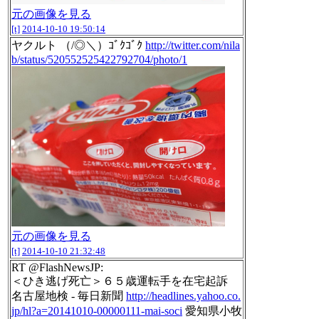
元の画像を見る
[t]
2014-10-10 19:50:14
ヤクルト （/◎＼）ｺﾞｸｺﾞｸ
http://twitter.com/nila
b/status/520552525422792704/photo/1
元の画像を見る
[t]
2014-10-10 21:32:48
RT @FlashNewsJP:
＜ひき逃げ死亡＞６５歳運転手を在宅起訴
名古屋地検 - 毎日新聞
http://headlines.yahoo.co.
jp/hl?a=20141010-00000111-mai-soci
愛知県小牧