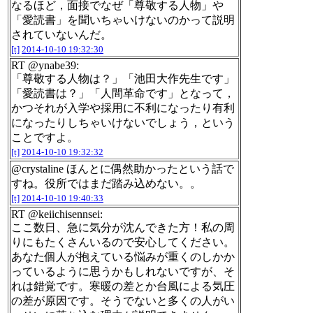
なるほど，面接でなぜ「尊敬する人物」や
「愛読書」を聞いちゃいけないのかって説明
されていないんだ。
[t]
2014-10-10 19:32:30
RT @ynabe39:
「尊敬する人物は？」「池田大作先生です」
「愛読書は？」「人間革命です」となって，
かつそれが入学や採用に不利になったり有利
になったりしちゃいけないでしょう，という
ことですよ。
[t]
2014-10-10 19:32:32
@crystaline ほんとに偶然助かったという話で
すね。役所ではまだ踏み込めない。。
[t]
2014-10-10 19:40:33
RT @keiichisennsei:
ここ数日、急に気分が沈んできた方！私の周
りにもたくさんいるので安心してください。
あなた個人が抱えている悩みが重くのしかか
っているように思うかもしれないですが、そ
れは錯覚です。寒暖の差とか台風による気圧
の差が原因です。そうでないと多くの人がい