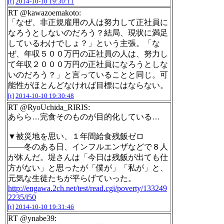
[t]
2014-10-10 19:30:11
RT @kawazoemakoto:
「なぜ、非正規雇用の人は努力して正社員に
なろうとしないのだろう？結局、現状に満足
しているわけでしょ？」という主張。「な
ぜ、年収５００万円の正社員の人は、努力し
て年収２０００万円の正社員になろうとしな
いのだろう？」と言っていることと同じ。可
能性がほとんどなければ目標にはならない。
[t]
2014-10-10 19:30:48
RT @RyoUchida_RIRIS:
あらら…完食そのものが目的化している…
▼被災地を思い、１年間給食残飯ゼロ
――冬のある日、インフルエンザなどで８人
が休んだ。堤さんは「今日は残飯が出ても仕
方がない」と思ったが「僕が」「私が」と、
元気な生徒たちが平らげていった。
http://engawa.2ch.net/test/read.cgi/poverty/133249
2235/l50
[t]
2014-10-10 19:31:46
RT @ynabe39: