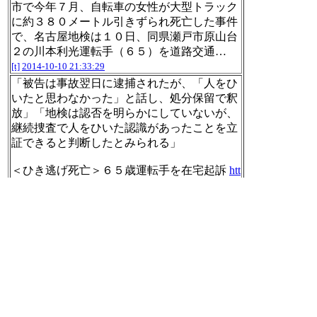
市で今年７月、自転車の女性が大型トラック
に約３８０メートル引きずられ死亡した事件
で、名古屋地検は１０日、同県瀬戸市原山台
２の川本利光運転手（６５）を道路交通…
[t]
2014-10-10 21:33:29
「被告は事故翌日に逮捕されたが、「人をひ
いたと思わなかった」と話し、処分保留で釈
放」「地検は認否を明らかにしていないが、
継続捜査で人をひいた認識があったことを立
証できると判断したとみられる」
＜ひき逃げ死亡＞６５歳運転手を在宅起訴
htt
p://headlines.yahoo.co.jp/hl?a=20141010-0000011
1-mai-soci
[t]
2014-10-10 21:35:36
「配信先行曲「サニー」とNHK Eテレ0655、
2355でおなじみの「朝が来た! 」「のりこえ
るの歌」も初パッケージ化」
真心ブラザーズ / Keep on traveling
http://www.a
mazon.co.jp/exec/obidos/ASIN/B007BRSKUW/ni
labnilog-22/ref=nosim/