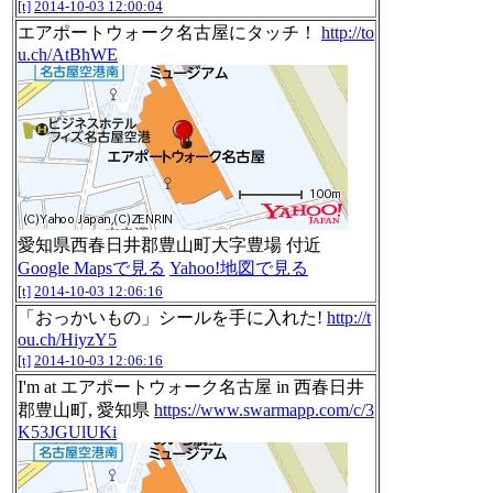
[t]
2014-10-03 12:00:04
エアポートウォーク名古屋にタッチ！
http://to
u.ch/AtBhWE
愛知県西春日井郡豊山町大字豊場 付近
Google Mapsで見る
Yahoo!地図で見る
[t]
2014-10-03 12:06:16
「おっかいもの」シールを手に入れた!
http://t
ou.ch/HiyzY5
[t]
2014-10-03 12:06:16
I'm at エアポートウォーク名古屋 in 西春日井
郡豊山町, 愛知県
https://www.swarmapp.com/c/3
K53JGUlUKi