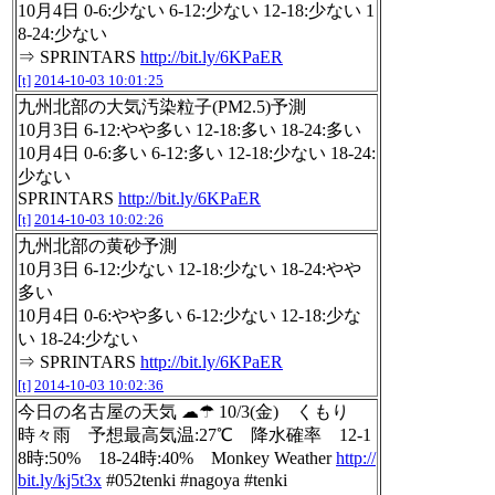
10月4日 0-6:少ない 6-12:少ない 12-18:少ない 1
8-24:少ない
⇒ SPRINTARS
http://bit.ly/6KPaER
[t]
2014-10-03 10:01:25
九州北部の大気汚染粒子(PM2.5)予測
10月3日 6-12:やや多い 12-18:多い 18-24:多い
10月4日 0-6:多い 6-12:多い 12-18:少ない 18-24:
少ない
SPRINTARS
http://bit.ly/6KPaER
[t]
2014-10-03 10:02:26
九州北部の黄砂予測
10月3日 6-12:少ない 12-18:少ない 18-24:やや
多い
10月4日 0-6:やや多い 6-12:少ない 12-18:少な
い 18-24:少ない
⇒ SPRINTARS
http://bit.ly/6KPaER
[t]
2014-10-03 10:02:36
今日の名古屋の天気 ☁☂ 10/3(金) くもり
時々雨 予想最高気温:27℃ 降水確率 12-1
8時:50% 18-24時:40% Monkey Weather
http://
bit.ly/kj5t3x
#052tenki #nagoya #tenki