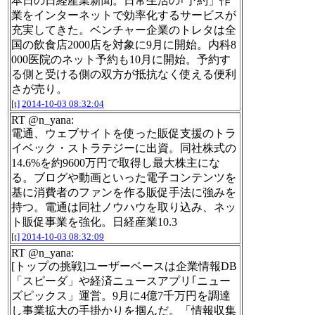
本日の日経産業新聞。日常生活の｢予約」作
業をインターネットで効率化するサービスが
充実してきた。ベンチャー企業のトレタは全
国の飲食店2000店を対象に9月に開始。内科8
000医院のネット予約も10月に開始。予約す
る側と受ける側の双方が抵抗なく使える便利
さが売り。
[t]
2014-10-03 08:32:04
RT @n_yana:
電通、ウェブサイトを使った販促支援のトラ
イベック・ストラテジーに出資。同社株式の
14.6%を約9600万円で取得し最大株主にな
る。ブログや動画といった電子コンテンツを
基に消費者のファンを作る販促手法に強みを
持つ。電通は同社ノウハウを取り込み、ネッ
ト販促事業を強化。日経産業10.3
[t]
2014-10-03 08:32:09
RT @n_yana:
[トップの挑戦]ユーザーベースは企業情報DB
「スピーダ」や経済ニュースアプリ｢ニュー
ズピックス」運営。9月に4億7千万円を調達
し事業拡大の手掛かりを掴んだ。「情報収集