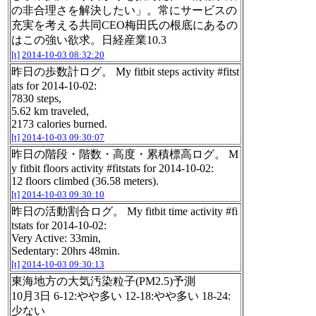
の非合理さを解決したい」。常にサービスの
充実を考える共同CEO梅田氏の根底にあるの
はこの強い欲求。日経産業10.3
[t]
2014-10-03 08:32:20
昨日の歩数計ログ。 My fitbit steps activity #fitst
ats for 2014-10-02:
7830 steps,
5.62 km traveled,
2173 calories burned.
[t]
2014-10-03 09:30:07
昨日の階段・階数・高度・累積標高ログ。 M
y fitbit floors activity #fitstats for 2014-10-02:
12 floors climbed (36.58 meters).
[t]
2014-10-03 09:30:10
昨日の活動割合ログ。 My fitbit time activity #fi
tstats for 2014-10-02:
Very Active: 33min,
Sedentary: 20hrs 48min.
[t]
2014-10-03 09:30:13
東海地方の大気汚染粒子(PM2.5)予測
10月3日 6-12:やや多い 12-18:やや多い 18-24:
少ない