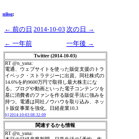
nilog
:
← 前の日
2014-10-03
次の日 →
← 一年前
一年後 →
Twitter (2014-10-03)
RT @n_yana:
電通、ウェブサイトを使った販促支援のトラ
イベック・ストラテジーに出資。同社株式の
14.6%を約9600万円で取得し最大株主にな
る。ブログや動画といった電子コンテンツを
基に消費者のファンを作る販促手法に強みを
持つ。電通は同社ノウハウを取り込み、ネッ
ト販促事業を強化。日経産業10.3
[t]
2014-10-03 08:32:09
関連するかも情報
RT @n_yana: