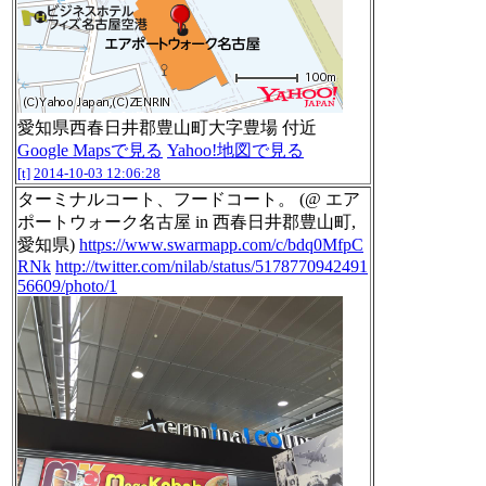
愛知県西春日井郡豊山町大字豊場 付近
Google Mapsで見る
Yahoo!地図で見る
[t]
2014-10-03 12:06:28
ターミナルコート、フードコート。 (@ エア
ポートウォーク名古屋 in 西春日井郡豊山町,
愛知県)
https://www.swarmapp.com/c/bdq0MfpC
RNk
http://twitter.com/nilab/status/5178770942491
56609/photo/1