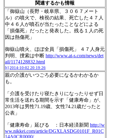
関連するかも情報
「御嶽山（長野・岐阜県、３０６７メート
ル）の噴火で、検視の結果、死亡した４７人
中４６人が噴石が当たったことなどによる
「損傷死」だったと発表した。残る１人の死
因は熱傷死」
御嶽山噴火、ほぼ全員「損傷死」 ４７人身元
判明、捜索は中断
http://www.at-s.com/news/det
ail/1174128832.html
[t]
2014-10-02 20:19:26
親の介護がいつごろ必要になるかわかるか
も。
「介護を受けたり寝たきりになったりせず日
常生活を送れる期間を示す「健康寿命」が、
2013年は男性71.19歳、女性74.21歳だったと
公表」
「健康寿命」延びる ：日本経済新聞
http://w
ww.nikkei.com/article/DGXLASDG0101F_R01C
14A0CR0000/