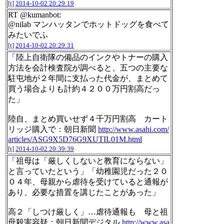
[t]
2014-10-02 20:29:19
RT @kumanbot:
@nilab マンハッタンでホットドッグを食べて
みたいでふ
[t]
2014-10-02 20:29:31
「陸上自衛隊の備品のインクやトナーの購入
方法を会計検査院が調べると、五つの主要な
駐屯地が２年間に支払った代金が、まとめて
買う場合よりも計約４２００万円割高だっ
た」
陸自、まとめ買いせず４千万円割高 カート
リッジ購入で：朝日新聞
http://www.asahi.com/
articles/ASG9X5D76G9XUTIL01M.html
[t]
2014-10-02 20:39:39
「祖母は「厳しくしないと教育にならない」
と言っていたという」「幼稚園児だった２０
０４年、母親から虐待を受けていると通報が
あり、必要な措置を講じたことがあった」
高２「しつけ厳しく」…虐待通報も 母と祖
母殺害容疑：朝日新聞デジタル
http://www.asa