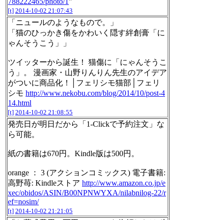
788222465/photo/1
”
[t]
2014-10-02 21:07:43
「ニュールのようなもので。」
「猫のひっかき傷をかわいく隠す絆創膏「に
ゃんそうこう」」
ツイッターから誕生！ 猫傷に「にゃんそうこ
う」。 漫画家・山野りんりん先生のアイデア
がついに商品化！│フェリシモ猫部│フェリ
シモ
http://www.nekobu.com/blog/2014/10/post-4
14.html
[t]
2014-10-02 21:08:55
発売日が明日だから「1-Clickで予約注文」な
ら可能。
紙の書籍は670円。Kindle版は500円。
orange ： 3 (アクションコミックス) 電子書籍:
高野苺: Kindleストア
http://www.amazon.co.jp/e
xec/obidos/ASIN/B00NPNWYXA/nilabnilog-22/r
ef=nosim/
[t]
2014-10-02 21:21:05