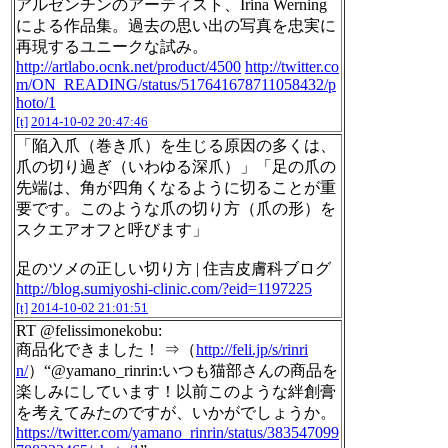
アルゼンチンのアーティスト、Irina Werning
による作品集。過去の思い出の写真を忠実に
再現するユニークな試み。
http://artlabo.ocnk.net/product/4500
http://twitter.co
m/ON_READING/status/517641678711058432/p
hoto/1
[t]
2014-10-02 20:47:46
「陥入爪（巻き爪）を生じる原因の多くは、
爪の切り過ぎ（いわゆる深爪）」「足の爪の
先端は、角が四角くなるように切ることが重
要です。このような爪の切り方（爪の形）を
スクエアオフと呼びます」
足のツメの正しい切り方 | 住吉皮膚科ブログ
http://blog.sumiyoshi-clinic.com/?eid=1197225
[t]
2014-10-02 21:01:51
RT @felissimonekobu:
商品化できました！ ⇒（
http://feli.jp/s/rinri
n/
）“@yamano_rinrin:いつも猫部さんの商品を
楽しみにしています！以前このような絆創膏
を考えてみたのですが、いかがでしょうか。
https://twitter.com/yamano_rinrin/status/383547099