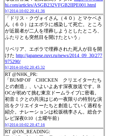
hi.com/articles/ASGB232VFGB2IIPE001.html
[t]
2014-10-02 20:41:36
「ドリス・クヴォイさん（４０）とマケベさ
ん（６０）はエボラに感染して死亡。ところ
が近親者が二人を埋葬しようとしたところ、
ふたりとも突然目を開けたという」
リベリア、エボラで埋葬された死人が目を開
けた
http://japanese.ruvr.ru/news/2014_09_30/277
975290/
[t]
2014-10-02 20:45:32
RT @NHK_PR:
「BUMP OF CHICKEN クリエイターたち
との創造」、いよいよあす深夜放送です。B
OCが初めて挑む東京ドームライブに密着。
初音ミクとの共演はじめ一夜限りの特別な演
出をクリエイターたちと創造していく過程を
紹介。ナレーションは松坂桃李さん。総合テ
レビ深夜0:10（土曜午前）
[t]
2014-10-02 20:47:16
RT @ON_READING: