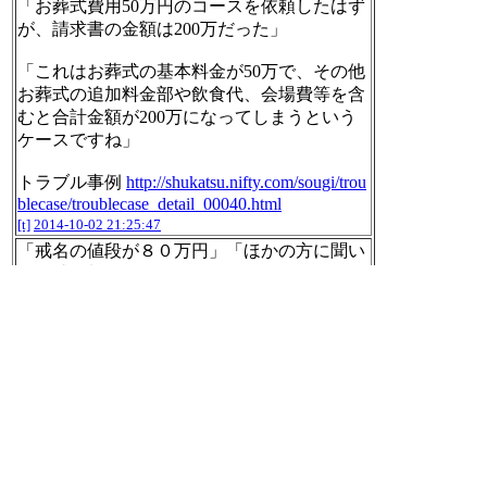
「お葬式費用50万円のコースを依頼したはず
が、請求書の金額は200万だった」
「これはお葬式の基本料金が50万で、その他
お葬式の追加料金部や飲食代、会場費等を含
むと合計金額が200万になってしまうという
ケースですね」
トラブル事例
http://shukatsu.nifty.com/sougi/trou
blecase/troublecase_detail_00040.html
[t]
2014-10-02 21:25:47
「戒名の値段が８０万円」「ほかの方に聞い
たら戒名料は２０万とか３０万とか」
「ご相談者のおばあ様の場合、檀家として長
くお寺とのお付き合いがあったため、お寺が
高額なお布施で位の高い戒名を付けることを
勧めたのでは」
トラブル事例
http://shukatsu.nifty.com/sougi/trou
blecase/troublecase_detail_00250.html
[t]
2014-10-02 21:27:18