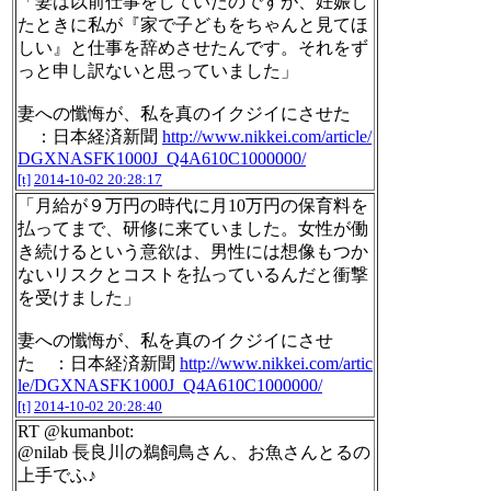
「妻は以前仕事をしていたのですが、妊娠し
たときに私が『家で子どもをちゃんと見てほ
しい』と仕事を辞めさせたんです。それをず
っと申し訳ないと思っていました」
妻への懺悔が、私を真のイクジイにさせた
：日本経済新聞
http://www.nikkei.com/article/
DGXNASFK1000J_Q4A610C1000000/
[t]
2014-10-02 20:28:17
「月給が９万円の時代に月10万円の保育料を
払ってまで、研修に来ていました。女性が働
き続けるという意欲は、男性には想像もつか
ないリスクとコストを払っているんだと衝撃
を受けました」
妻への懺悔が、私を真のイクジイにさせ
た ：日本経済新聞
http://www.nikkei.com/artic
le/DGXNASFK1000J_Q4A610C1000000/
[t]
2014-10-02 20:28:40
RT @kumanbot:
@nilab 長良川の鵜飼鳥さん、お魚さんとるの
上手でふ♪