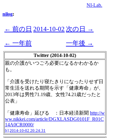
NI-Lab.
nilog
:
← 前の日
2014-10-02
次の日 →
← 一年前
一年後 →
Twitter (2014-10-02)
親の介護がいつごろ必要になるかわかるか
も。
「介護を受けたり寝たきりになったりせず日
常生活を送れる期間を示す「健康寿命」が、
2013年は男性71.19歳、女性74.21歳だったと
公表」
「健康寿命」延びる ：日本経済新聞
http://w
ww.nikkei.com/article/DGXLASDG0101F_R01C
14A0CR0000/
[t]
2014-10-02 20:24:31