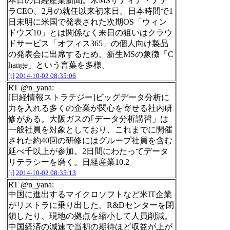
本日の日経産業新聞。米MSサティア・ナデ
ラCEO、2月の就任以来初来日。日本時間で1
日未明に米国で発表された次期OS「ウィン
ドウズ10」とは関係なく来日の狙いはクラウ
ドサービス「オフィス365」の個人向け製品
の発表会に出席するため。新生MSの象徴「C
hange」という言葉を多様。
[t]
2014-10-02 08:35:06
RT @n_yana:
[日経情報ストラテジー]ビッグデータ分析に
力を入れる多くの企業が関心を寄せる社内研
修がある。大阪ガスの｢データ分析講習」は
一般社員を対象としており、これまでに開催
された約40回の研修にはグループ社員を含む
延べ千以上が参加。2日間にわたってデータ
リテラシーを磨く。日経産業10.2
[t]
2014-10-02 08:35:13
RT @n_yana:
中国に進出するマイクロソフトなど米IT企業
がリストラに乗り出した。R&Dセンターを閉
鎖したり、現地の拠点を縮小して人員削減。
中国経済の減速で当初の期待ほど収益が上が