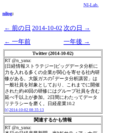
NI-Lab.
nilog
:
← 前の日
2014-10-02
次の日 →
← 一年前
一年後 →
Twitter (2014-10-02)
RT @n_yana:
[日経情報ストラテジー]ビッグデータ分析に
力を入れる多くの企業が関心を寄せる社内研
修がある。大阪ガスの｢データ分析講習」は
一般社員を対象としており、これまでに開催
された約40回の研修にはグループ社員を含む
延べ千以上が参加。2日間にわたってデータ
リテラシーを磨く。日経産業10.2
[t]
2014-10-02 08:35:13
関連するかも情報
RT @n_yana: