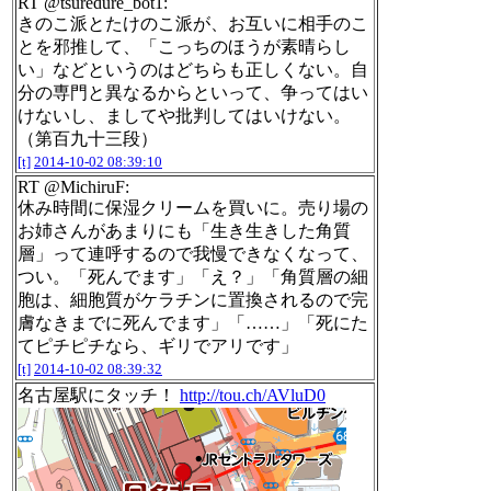
RT @tsuredure_bot1:
きのこ派とたけのこ派が、お互いに相手のこ
とを邪推して、「こっちのほうが素晴らし
い」などというのはどちらも正しくない。自
分の専門と異なるからといって、争ってはい
けないし、ましてや批判してはいけない。
（第百九十三段）
[t]
2014-10-02 08:39:10
RT @MichiruF:
休み時間に保湿クリームを買いに。売り場の
お姉さんがあまりにも「生き生きした角質
層」って連呼するので我慢できなくなって、
つい。「死んでます」「え？」「角質層の細
胞は、細胞質がケラチンに置換されるので完
膚なきまでに死んでます」「……」「死にた
てピチピチなら、ギリでアリです」
[t]
2014-10-02 08:39:32
名古屋駅にタッチ！
http://tou.ch/AVluD0