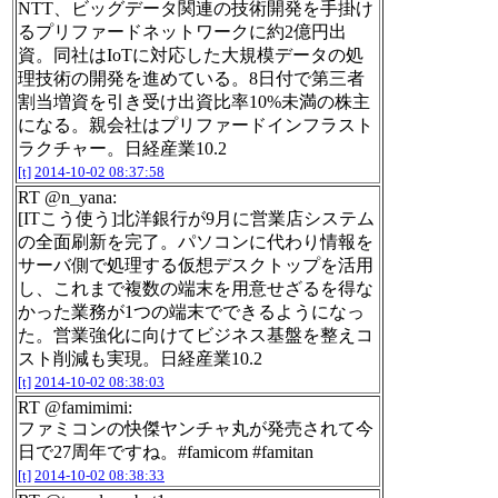
NTT、ビッグデータ関連の技術開発を手掛け
るプリファードネットワークに約2億円出
資。同社はIoTに対応した大規模データの処
理技術の開発を進めている。8日付で第三者
割当増資を引き受け出資比率10%未満の株主
になる。親会社はプリファードインフラスト
ラクチャー。日経産業10.2
[t]
2014-10-02 08:37:58
RT @n_yana:
[ITこう使う]北洋銀行が9月に営業店システム
の全面刷新を完了。パソコンに代わり情報を
サーバ側で処理する仮想デスクトップを活用
し、これまで複数の端末を用意せざるを得な
かった業務が1つの端末でできるようになっ
た。営業強化に向けてビジネス基盤を整えコ
スト削減も実現。日経産業10.2
[t]
2014-10-02 08:38:03
RT @famimimi:
ファミコンの快傑ヤンチャ丸が発売されて今
日で27周年ですね。#famicom #famitan
[t]
2014-10-02 08:38:33