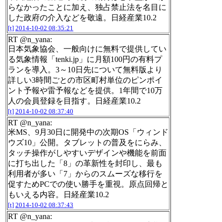
らなかったことに加え、独占禁止法を名目に
した政府の介入などを敬遠。日経産業10.2
[t]
2014-10-02 08:35:21
RT @n_yana:
日本気象協会、一般向けに無料で提供してい
る気象情報「tenki.jp」に月額100円の有料プ
ランを導入。3～10日先について無料版より
詳しい3時間ごとの市区町村単位のピンポイ
ント予報や雷予報などを提供。1年間で10万
人の会員登録を目指す。日経産業10.2
[t]
2014-10-02 08:37:40
RT @n_yana:
米MS、9月30日に開発中の次期OS「ウィンド
ウズ10」公開。タブレットの普及をにらみ、
タッチ操作がしやすいデザインや機能を前面
に打ち出した「8」の革新性を封印し、最も
利用者が多い「7」からのスムーズな移行を
促すためPCでの使い勝手を重視。原点回帰と
もいえる内容。日経産業10.2
[t]
2014-10-02 08:37:43
RT @n_yana: