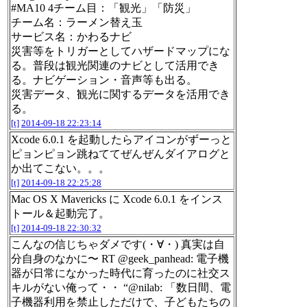
#MA10 4チーム目：「観光」「防災」
チーム名：ラーメン替え玉
サービス名：かわるナビ
災害等をトリガーとしてハザードマップにな
る。普段は観光関連のナビとして活用でき
る。ナビゲーション・音声等も出る。
災害データ、観光に関するデータを活用でき
る。
[t]
2014-09-18 22:23:14
Xcode 6.0.1 を起動したらアイコンがずーっと
ピョンピョン跳ねててぜんぜんダイアログと
か出てこない。。。
[t]
2014-09-18 22:25:28
Mac OS X Mavericks に Xcode 6.0.1 をインス
トール＆起動完了。
[t]
2014-09-18 22:30:32
こんなの信じちゃダメです(・∀・) 真実は自
分自身のなかに〜 RT @geek_panhead: 電子機
器が日常になかった時代に育ったのに社交ス
キルがない俺って・・ “@nilab: 「数日間、電
子機器利用を禁止しただけで、子どもたちの