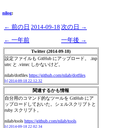
nilog
:
← 前の日
2014-09-18
次の日 →
← 一年前
一年後 →
Twitter (2014-09-18)
設定ファイルも GitHub にアップロード。 .inp
utrc と .vimrc しかないけど。
nilab/dotfiles
https://github.com/nilab/dotfiles
[t]
2014-09-18 22:12:32
関連するかも情報
自分用のコマンド的なツールを GitHub にア
ップロードしておいた。シェルスクリプトと
ruby スクリプト。
nilab/tools
https://github.com/nilab/tools
[t]
2014-09-18 22:02:34