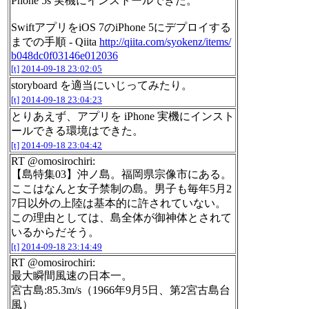
Phone 5s 実機にインストールできた。
SwiftアプリをiOS 7のiPhone 5にデプロイする
までの手順 - Qiita
http://qiita.com/syokenz/items/
b048dc0f03146e012036
[t]
2014-09-18 23:02:05
storyboard を適当にいじってみたり。
[t]
2014-09-18 23:04:23
とりあえず、アプリを iPhone 実機にインスト
ールできる環境はできた。
[t]
2014-09-18 23:04:42
RT @omosirochiri:
【島特集03】沖ノ島。福岡県宗像市にある。
ここはなんと女子禁制の島。男子も毎年5月2
7日以外の上陸は基本的に許されていない。
この理由としては、島全体が御神体とされて
いるからだそう。
[t]
2014-09-18 23:14:49
RT @omosirochiri:
最大瞬間風速の日本一。
宮古島:85.3m/s（1966年9月5日、第2宮古島台
風）