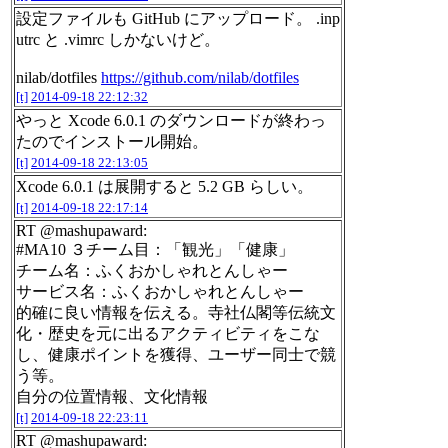
設定ファイルも GitHub にアップロード。 .inp
utrc と .vimrc しかないけど。
nilab/dotfiles
https://github.com/nilab/dotfiles
[t]
2014-09-18 22:12:32
やっと Xcode 6.0.1 のダウンロードが終わっ
たのでインストール開始。
[t]
2014-09-18 22:13:05
Xcode 6.0.1 は展開すると 5.2 GB らしい。
[t]
2014-09-18 22:17:14
RT @mashupaward:
#MA10 ３チーム目：「観光」「健康」
チーム名：ふくおかしゃれとんしゃー
サービス名：ふくおかしゃれとんしゃー
的確に良い情報を伝える。寺社仏閣等伝統文
化・歴史を元に出るアクティビティをこな
し、健康ポイントを獲得、ユーザー同士で競
う等。
自分の位置情報、文化情報
[t]
2014-09-18 22:23:11
RT @mashupaward: