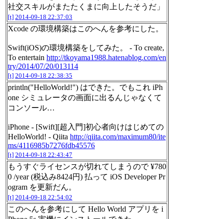
社交スキルがまたたくまに向上したそうだ」
[t]
2014-09-18 22:37:03
Xcode の環境構築はこのへんを参考にした。
Swift(iOS)の環境構築をしてみた。 - To create,
To entertain
http://tkoyama1988.hatenablog.com/en
try/2014/07/20/013114
[t]
2014-09-18 22:38:35
println("HelloWorld!") はできた。でもこれ iPh
one シミュレータの画面に出るんじゃなくて
コンソール…
iPhone - [Swift][超入門]初心者向けはじめての
HelloWorld! - Qiita
http://qiita.com/maximum80/ite
ms/4116985b7276fdb45576
[t]
2014-09-18 22:43:47
もうすぐライセンスが切れてしまうので ¥780
0 /year (税込み8424円) 払って iOS Developer Pr
ogram を更新だん。
[t]
2014-09-18 22:54:02
このへんを参考にして Hello World アプリを i