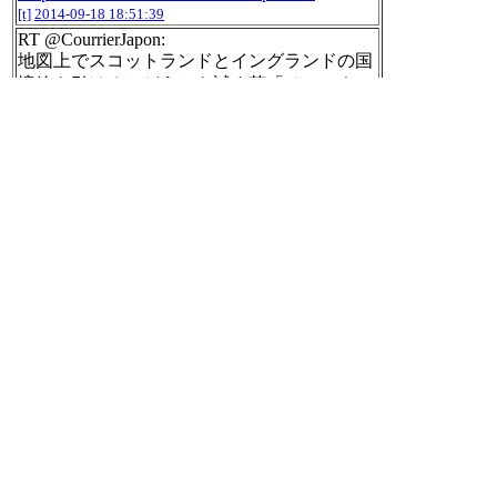
[t]
2014-09-18 18:51:39
RT @CourrierJapon:
地図上でスコットランドとイングランドの国
境線を引けるかどうかを試す英「チャンネル
４」の動画が興味深いです。
http://ow.ly/BDr
Qe
#CJP
[t]
2014-09-18 19:16:44
咖喱飯うまい
[t]
2014-09-18 19:20:46
カレーライスうまい
[t]
2014-09-18 19:23:06
My weight: 21.4 kg. #kodomo weight
http://within
gs.com
[t]
2014-09-18 19:50:30
2014年09年18日のnilogをすべて表
示する