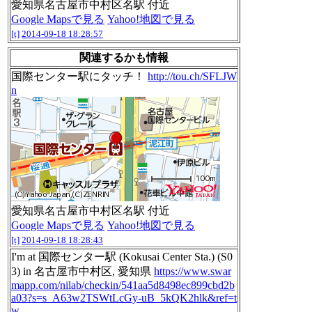
愛知県名古屋市中村区名駅 付近
Google Mapsで見る
Yahoo!地図で見る
[t]
2014-09-18 18:28:57
関連するかも情報
国際センター駅にタッチ！
http://tou.ch/SFLJW
n
愛知県名古屋市中村区名駅 付近
Google Mapsで見る
Yahoo!地図で見る
[t]
2014-09-18 18:28:43
I'm at 国際センター駅 (Kokusai Center Sta.) (S0
3) in 名古屋市中村区, 愛知県
https://www.swar
mapp.com/nilab/checkin/541aa5d8498ec899cbd2b
a03?s=s_A63w2TSWtLcGy-uB_5kQK2hlk&ref=t
w