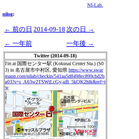
NI-Lab.
nilog
:
← 前の日
2014-09-18
次の日 →
← 一年前
一年後 →
Twitter (2014-09-18)
I'm at 国際センター駅 (Kokusai Center Sta.) (S0
3) in 名古屋市中村区, 愛知県
https://www.swar
mapp.com/nilab/checkin/541aa5d8498ec899cbd2b
a03?s=s_A63w2TSWtLcGy-uB_5kQK2hlk&ref=t
w