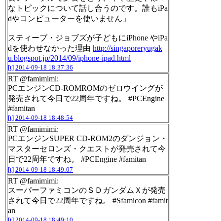
なトピックについて話し合うのです。誰もiPa
dやコンピューターを使いません」
スティーブ・ジョブズが子どもにiPhone やiPa
dを使わせなかった理由
http://singaporeryugak
u.blogspot.jp/2014/09/iphone-ipad.html
[t]
2014-09-18 18:37:36
RT @famimimi:
PCエンジンCD-ROMROMのゼロウイングが
発売されて今日で22周年ですね。 #PCEngine
#famitan
[t]
2014-09-18 18:48:54
RT @famimimi:
PCエンジンSUPER CD-ROM2のダンジョン・
マスターセロンズ・クエストが発売されて今
日で22周年ですね。 #PCEngine #famitan
[t]
2014-09-18 18:49:07
RT @famimimi:
スーパーファミコンのＳＤガンダムＸが発売
されて今日で22周年ですね。 #Sfamicon #famit
an
[t]
2014-09-18 18:49:10