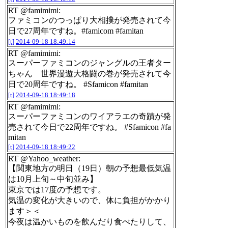
RT @famimimi:
ファミコンのつっぱり大相撲が発売されて今
日で27周年ですね。#famicom #famitan
[t]
2014-09-18 18:49:14
RT @famimimi:
スーパーファミコンのジャングルの王者ター
ちゃん 世界漫遊大格闘の巻が発売されて今
日で20周年ですね。 #Sfamicon #famitan
[t]
2014-09-18 18:49:18
RT @famimimi:
スーパーファミコンのワイアラエの奇蹟が発
売されて今日で22周年ですね。 #Sfamicon #fa
mitan
[t]
2014-09-18 18:49:22
RT @Yahoo_weather:
【関東地方の明日（19日）朝の予想最低気温
は10月上旬～中旬並み】
東京では17度の予想です。
気温の変化が大きいので、体に負担がかかり
ます＞＜
今夜は温かいものを飲んだり食べたりして、