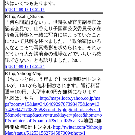
法はいくつもあります。
[t]
2014-09-18 18:51:17
RT @Asahi_Shakai:
「何ら問題はない」。世耕弘成官房副長官は
記者会見で、山谷えり子国家公安委員長が在
特会元幹部と一緒に写真に納まっていたこと
について見解を述べました。「政治家はいろ
んなところで写真撮影を求められる。それが
どういう人か講演会の現場などでいちいち確
認できない」とも語りました。htt...
[t]
2014-09-18 18:51:34
RT @YahoojpMap:
【ちょっと向こう岸まで】大阪港咲洲トンネ
ルが、10/1から無料開放されます。通行料普
通車100円、大型車400円が無料になります。
地図はこちら→
http://maps.loco.yahoo.co.jp/ma
ps?zoom=15&lat=34.646929707393475&lon=13
5.42094717082858&cond=&pluginid=place&z=1
5&mode=map&active=true&layer=place&home=o
ff&pointer=off&pan=off&ei=utf8&v=3
#地図 #無
料開放 #咲洲トンネル
http://twitter.com/Yahoojp
Map/status/512531562764587009/photo/1