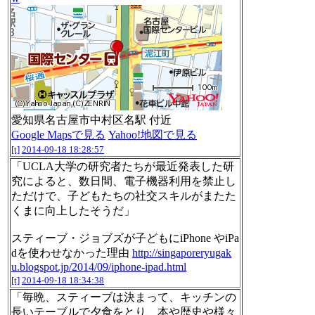
愛知県名古屋市中村区名駅 付近
Google Mapsで見る
Yahoo!地図で見る
[t]
2014-09-18 18:28:57
「UCLA大学の研究者たちが最近発表した研
究によると、数日間、電子機器利用を禁止し
ただけで、子どもたちの社交スキルがまたた
くまに向上したそうだ」
スティーブ・ジョブズが子どもにiPhone やiPa
dを使わせなかった理由
http://singaporeryugak
u.blogspot.jp/2014/09/iphone-ipad.html
[t]
2014-09-18 18:34:38
「毎晩、スティーブは決まって、キッチンの
長いテーブルで夕食をとり、本や歴史や様々