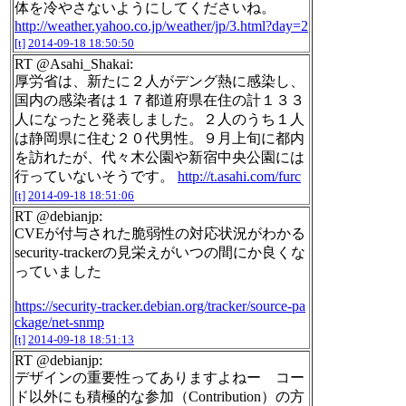
体を冷やさないようにしてくださいね。
http://weather.yahoo.co.jp/weather/jp/3.html?day=2
[t]
2014-09-18 18:50:50
RT @Asahi_Shakai:
厚労省は、新たに２人がデング熱に感染し、
国内の感染者は１７都道府県在住の計１３３
人になったと発表しました。２人のうち１人
は静岡県に住む２０代男性。９月上旬に都内
を訪れたが、代々木公園や新宿中央公園には
行っていないそうです。
http://t.asahi.com/furc
[t]
2014-09-18 18:51:06
RT @debianjp:
CVEが付与された脆弱性の対応状況がわかる
security-trackerの見栄えがいつの間にか良くな
っていました
https://security-tracker.debian.org/tracker/source-pa
ckage/net-snmp
[t]
2014-09-18 18:51:13
RT @debianjp:
デザインの重要性ってありますよねー コー
ド以外にも積極的な参加（Contribution）の方