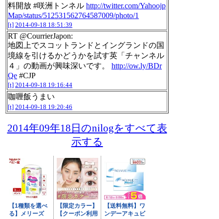
料開放 #咲洲トンネル
http://twitter.com/Yahoojp
Map/status/512531562764587009/photo/1
[t]
2014-09-18 18:51:39
RT @CourrierJapon:
地図上でスコットランドとイングランドの国
境線を引けるかどうかを試す英「チャンネル
４」の動画が興味深いです。
http://ow.ly/BDr
Qe
#CJP
[t]
2014-09-18 19:16:44
咖喱飯うまい
[t]
2014-09-18 19:20:46
2014年09年18日のnilogをすべて表
示する