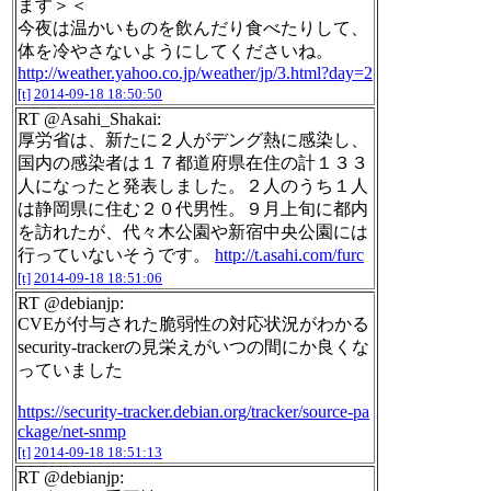
ます＞＜
今夜は温かいものを飲んだり食べたりして、
体を冷やさないようにしてくださいね。
http://weather.yahoo.co.jp/weather/jp/3.html?day=2
[t]
2014-09-18 18:50:50
RT @Asahi_Shakai:
厚労省は、新たに２人がデング熱に感染し、
国内の感染者は１７都道府県在住の計１３３
人になったと発表しました。２人のうち１人
は静岡県に住む２０代男性。９月上旬に都内
を訪れたが、代々木公園や新宿中央公園には
行っていないそうです。
http://t.asahi.com/furc
[t]
2014-09-18 18:51:06
RT @debianjp:
CVEが付与された脆弱性の対応状況がわかる
security-trackerの見栄えがいつの間にか良くな
っていました
https://security-tracker.debian.org/tracker/source-pa
ckage/net-snmp
[t]
2014-09-18 18:51:13
RT @debianjp: