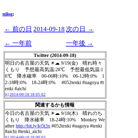
nilog
:
← 前の日
2014-09-18
次の日 →
← 一年前
一年後 →
Twitter (2014-09-18)
明日の名古屋の天気 ☀☁ 9/19(金) 晴れ時々
くもり 予想最高気温:28℃ 予想最低気温:1
6℃ 降水確率 00-06時:10% 06-12時:0% 1
2-18時:0% 18-24時:0% #052tenki #nagoya #t
enki #aichi
[t]
2014-09-18 18:05:02
関連するかも情報
今日の名古屋の天気 ☀☁ 9/18(木) 晴れのち
くもり 降水確率 18-24時:10% Monkey We
ather
http://bit.ly/kj5t3x
#052tenki #nagoya #tenki
#aichi #tenki_aichi
[t]
2014-09-18 18:00:03