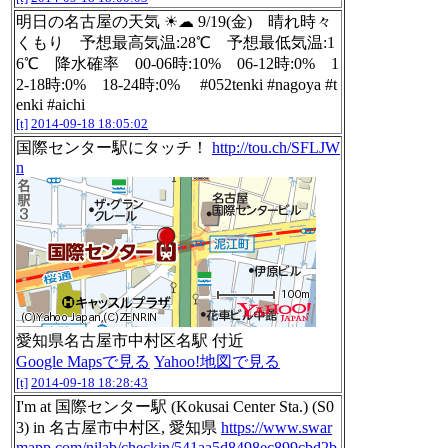
明日の名古屋の天気 ☀☁ 9/19(金) 晴れ時々
くもり 予想最高気温:28℃ 予想最低気温:1
6℃ 降水確率 00-06時:10% 06-12時:0% 1
2-18時:0% 18-24時:0% #052tenki #nagoya #t
enki #aichi
[t]
2014-09-18 18:05:02
国際センター駅にタッチ！
http://tou.ch/SFLJW
n
愛知県名古屋市中村区名駅 付近
Google Mapsで見る
Yahoo!地図で見る
[t]
2014-09-18 18:28:43
I'm at 国際センター駅 (Kokusai Center Sta.) (S0
3) in 名古屋市中村区, 愛知県
https://www.swar
mapp.com/nilab/checkin/541aa5d8498ec899cbd2b