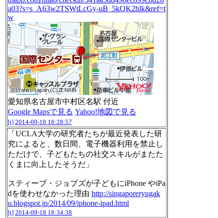
a03?s=s_A63w2TSWtLcGy-uB_5kQK2hlk&ref=t
w
愛知県名古屋市中村区名駅 付近
Google Mapsで見る
Yahoo!地図で見る
[t]
2014-09-18 18:28:57
「UCLA大学の研究者たちが最近発表した研
究によると、数日間、電子機器利用を禁止し
ただけで、子どもたちの社交スキルがまたた
くまに向上したそうだ」
スティーブ・ジョブズが子どもにiPhone やiPa
dを使わせなかった理由
http://singaporeryugak
u.blogspot.jp/2014/09/iphone-ipad.html
[t]
2014-09-18 18:34:38