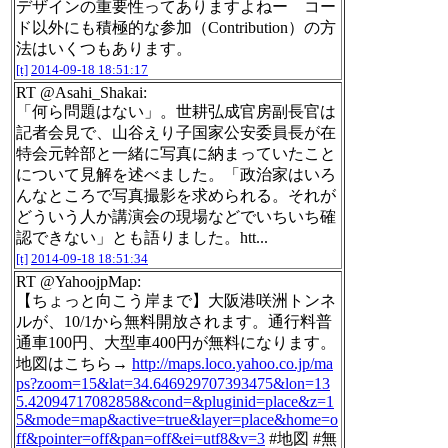
デザインの重要性ってありますよねー コー
ド以外にも積極的な参加（Contribution）の方
法はいくつもあります。
[t]
2014-09-18 18:51:17
RT @Asahi_Shakai:
「何ら問題はない」。世耕弘成官房副長官は
記者会見で、山谷えり子国家公安委員長が在
特会元幹部と一緒に写真に納まっていたこと
について見解を述べました。「政治家はいろ
んなところで写真撮影を求められる。それが
どういう人か講演会の現場などでいちいち確
認できない」とも語りました。htt...
[t]
2014-09-18 18:51:34
RT @YahoojpMap:
【ちょっと向こう岸まで】大阪港咲洲トンネ
ルが、10/1から無料開放されます。通行料普
通車100円、大型車400円が無料になります。
地図はこちら→
http://maps.loco.yahoo.co.jp/ma
ps?zoom=15&lat=34.646929707393475&lon=13
5.42094717082858&cond=&pluginid=place&z=1
5&mode=map&active=true&layer=place&home=o
ff&pointer=off&pan=off&ei=utf8&v=3
#地図 #無