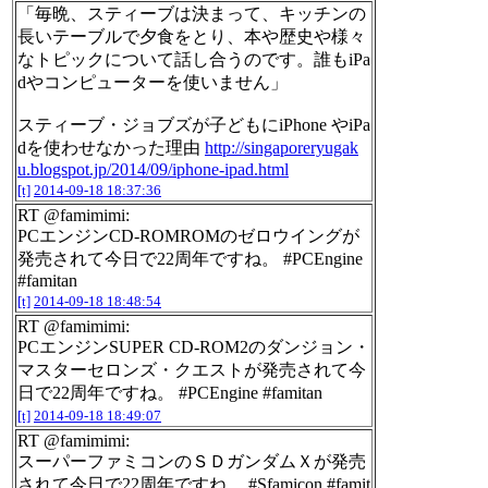
「毎晩、スティーブは決まって、キッチンの
長いテーブルで夕食をとり、本や歴史や様々
なトピックについて話し合うのです。誰もiPa
dやコンピューターを使いません」
スティーブ・ジョブズが子どもにiPhone やiPa
dを使わせなかった理由
http://singaporeryugak
u.blogspot.jp/2014/09/iphone-ipad.html
[t]
2014-09-18 18:37:36
RT @famimimi:
PCエンジンCD-ROMROMのゼロウイングが
発売されて今日で22周年ですね。 #PCEngine
#famitan
[t]
2014-09-18 18:48:54
RT @famimimi:
PCエンジンSUPER CD-ROM2のダンジョン・
マスターセロンズ・クエストが発売されて今
日で22周年ですね。 #PCEngine #famitan
[t]
2014-09-18 18:49:07
RT @famimimi:
スーパーファミコンのＳＤガンダムＸが発売
されて今日で22周年ですね。 #Sfamicon #famit