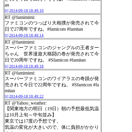
an
[t]
2014-09-18 18:49:10
RT @famimimi:
ファミコンのつっぱり大相撲が発売されて今
日で27周年ですね。#famicom #famitan
[t]
2014-09-18 18:49:14
RT @famimimi:
スーパーファミコンのジャングルの王者ター
ちゃん 世界漫遊大格闘の巻が発売されて今
日で20周年ですね。 #Sfamicon #famitan
[t]
2014-09-18 18:49:18
RT @famimimi:
スーパーファミコンのワイアラエの奇蹟が発
売されて今日で22周年ですね。 #Sfamicon #fa
mitan
[t]
2014-09-18 18:49:22
RT @Yahoo_weather:
【関東地方の明日（19日）朝の予想最低気温
は10月上旬～中旬並み】
東京では17度の予想です。
気温の変化が大きいので、体に負担がかかり