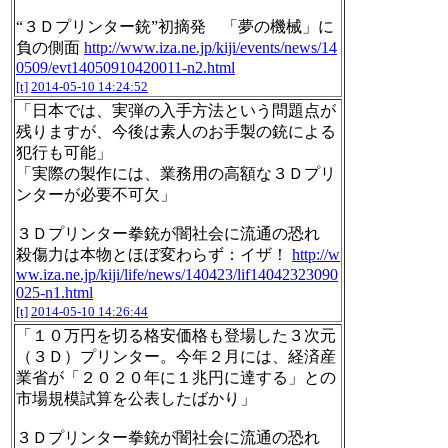
“３Ｄプリンター銃”初摘発 「夢の機械」に
負の側面
http://www.iza.ne.jp/kiji/events/news/14
0509/evt14050910420011-n2.html
[t]
2014-05-10 14:24:52
「日本では、実弾の入手方法という問題点が
残りますが、今後は素人のお手製の銃による
犯行も可能」
「実際の製作には、業務用の高額な３Ｄプリ
ンターが必要不可欠」
３Ｄプリンター拳銃が闇社会に流通の恐れ
殺傷力は本物とほぼ変わらず：イザ！
http://w
ww.iza.ne.jp/kiji/life/news/140423/lif14042323090
025-n1.html
[t]
2014-05-10 14:26:44
「１０万円を切る格安価格も登場した３次元
（３Ｄ）プリンター。今年２月には、経済産
業省が「２０２０年に１兆円に達する」との
市場規模試算を公表したばかり」
３Ｄプリンター拳銃が闇社会に流通の恐れ