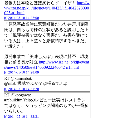
殺傷力は本物とほぼ変わらず：イザ！
http://w
ww.iza.ne.jp/kiji/life/news/140423/lif14042323090
025-n1.html
[t]
2014-05-10 14:27:00
「原発事故当時に双葉町長だった井戸川克隆
氏は、自らも同様の症状があると説明した上
で「風評被害ではなく実害だ。被害を受けて
いる人は、正々堂々と賠償請求するべきだ」
と訴えた」
原発事故で「美味しんぼ」表現に賛否 環境
相と前首長が対立
http://www.iza.ne.jp/kiji/event
s/news/140509/evt14050922240042-n1.html
[t]
2014-05-10 14:28:09
RT @kumanbot:
@nilab 模試でふか？頑張るでふよ！
[t]
2014-05-10 14:31:20
RT @koogawa:
#rebuildfm Yelpのレビューは実はレストラン
ではなく、ショッピング関連のものが一番多
いらしい。
[t]
2014-05-10 14:33:31