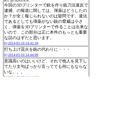
RT @3DGAN:
今回の3Dプリンターで銃を作り銃刀法違反で
逮捕、の報道に関しては、弾薬はどうしたの
か？が全く報じられないのは疑問です。違法
であるとしても弾薬がない銃の脅威は小さ
く、弾薬を3Dプリンターで作ることは出来な
いので、この部分は正に本件のもっとも重要
な話のはずだと思います。
[t]
2014-05-10 14:42:39
打ち上げ花火を銃の代わりに・・・
[t]
2014-05-10 14:44:09
意識高いのはいいけど、それで他人を見下し
てたり文句ばっかり言ってても何にもならな
いな。。。
[t]
2014-05-10 14:46:00
RT @kumanbot:
@nilab がんばった分だけ楽しい打ち上げにな
るはずでふ
[t]
2014-05-10 14:46:08
毎日いろんなストレッチをしてレパートリー
を増やしてるところ。