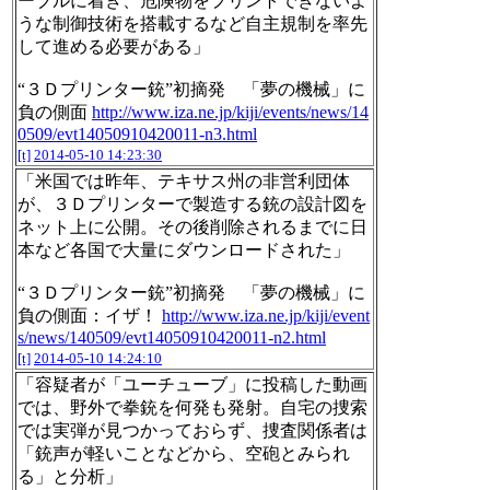
ーブルに着き、危険物をプリントできないよ
うな制御技術を搭載するなど自主規制を率先
して進める必要がある」
“３Ｄプリンター銃”初摘発 「夢の機械」に
負の側面
http://www.iza.ne.jp/kiji/events/news/14
0509/evt14050910420011-n3.html
[t]
2014-05-10 14:23:30
「米国では昨年、テキサス州の非営利団体
が、３Ｄプリンターで製造する銃の設計図を
ネット上に公開。その後削除されるまでに日
本など各国で大量にダウンロードされた」
“３Ｄプリンター銃”初摘発 「夢の機械」に
負の側面：イザ！
http://www.iza.ne.jp/kiji/event
s/news/140509/evt14050910420011-n2.html
[t]
2014-05-10 14:24:10
「容疑者が「ユーチューブ」に投稿した動画
では、野外で拳銃を何発も発射。自宅の捜索
では実弾が見つかっておらず、捜査関係者は
「銃声が軽いことなどから、空砲とみられ
る」と分析」