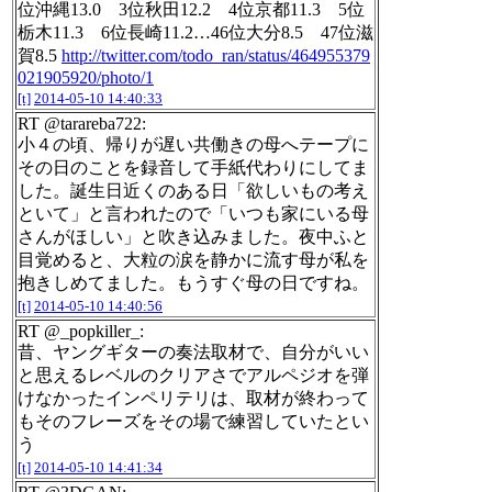
位沖縄13.0 3位秋田12.2 4位京都11.3 5位
栃木11.3 6位長崎11.2…46位大分8.5 47位滋
賀8.5
http://twitter.com/todo_ran/status/464955379
021905920/photo/1
[t]
2014-05-10 14:40:33
RT @tarareba722:
小４の頃、帰りが遅い共働きの母へテープに
その日のことを録音して手紙代わりにしてま
した。誕生日近くのある日「欲しいもの考え
といて」と言われたので「いつも家にいる母
さんがほしい」と吹き込みました。夜中ふと
目覚めると、大粒の涙を静かに流す母が私を
抱きしめてました。もうすぐ母の日ですね。
[t]
2014-05-10 14:40:56
RT @_popkiller_:
昔、ヤングギターの奏法取材で、自分がいい
と思えるレベルのクリアさでアルペジオを弾
けなかったインペリテリは、取材が終わって
もそのフレーズをその場で練習していたとい
う
[t]
2014-05-10 14:41:34