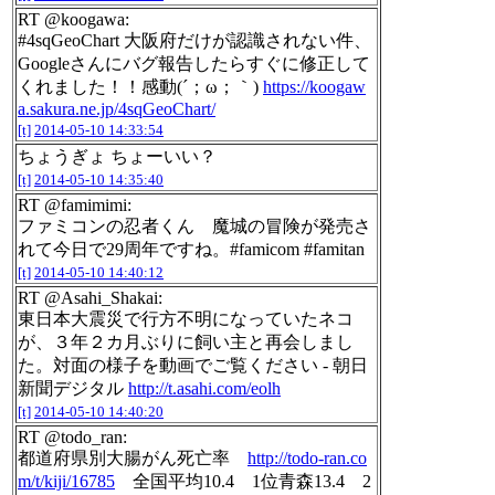
RT @koogawa:
#4sqGeoChart 大阪府だけが認識されない件、
Googleさんにバグ報告したらすぐに修正して
くれました！！感動(´；ω；｀)
https://koogaw
a.sakura.ne.jp/4sqGeoChart/
[t]
2014-05-10 14:33:54
ちょうぎょ ちょーいい？
[t]
2014-05-10 14:35:40
RT @famimimi:
ファミコンの忍者くん 魔城の冒険が発売さ
れて今日で29周年ですね。#famicom #famitan
[t]
2014-05-10 14:40:12
RT @Asahi_Shakai:
東日本大震災で行方不明になっていたネコ
が、３年２カ月ぶりに飼い主と再会しまし
た。対面の様子を動画でご覧ください - 朝日
新聞デジタル
http://t.asahi.com/eolh
[t]
2014-05-10 14:40:20
RT @todo_ran:
都道府県別大腸がん死亡率
http://todo-ran.co
m/t/kiji/16785
全国平均10.4 1位青森13.4 2