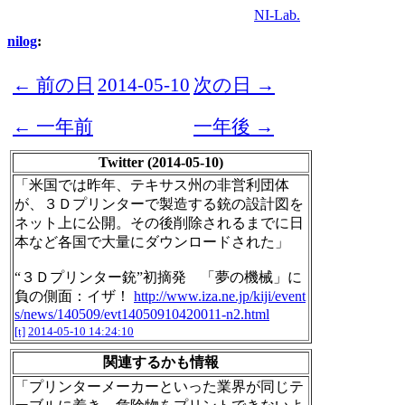
NI-Lab.
nilog
:
← 前の日
2014-05-10
次の日 →
← 一年前
一年後 →
Twitter (2014-05-10)
「米国では昨年、テキサス州の非営利団体
が、３Ｄプリンターで製造する銃の設計図を
ネット上に公開。その後削除されるまでに日
本など各国で大量にダウンロードされた」
“３Ｄプリンター銃”初摘発 「夢の機械」に
負の側面：イザ！
http://www.iza.ne.jp/kiji/event
s/news/140509/evt14050910420011-n2.html
[t]
2014-05-10 14:24:10
関連するかも情報
「プリンターメーカーといった業界が同じテ