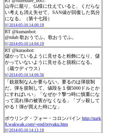
RT @tsuredure_bot1:
山寺に籠り、仏様に仕えていると、くだらな
い考えも消え失せて、SAN値が回復した気分
になる。（第十七段）
[t]
2014-05-10 14:00:19
RT @kumanbot:
@nilab 歌おうでふ。歌おうでふ。
[t]
2014-05-10 14:04:19
RT @kuraobot:
儲かっているように見せると粉飾になり、儲
かっていないように見せると脱税になる。
（蔵ウディウス）
[t]
2014-05-10 14:06:56
「銃規制なんか要らない。要るのは弾規制
だ。弾を規制して、値段を１個5000ドルとか
にすればいい」「なぜか？撃つ時に慎重にな
って流れ弾の被害がなくなる」「ブッ殺して
やる！弾が買えた時にな」
ボウリング・フォー・コロンバイン
http://park
8.wakwak.com/~end/reiyaku.htm
[t]
2014-05-10 14:11:19