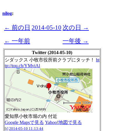
nilog
:
← 前の日
2014-05-10
次の日 →
← 一年前
一年後 →
Twitter (2014-05-10)
シダックス 小牧市役所前クラブにタッチ！
ht
tp://tou.ch/YMviAl
愛知県小牧市堀の内 付近
Google Mapsで見る
Yahoo!地図で見る
[t]
2014-05-10 11:13:44