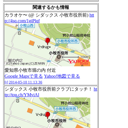
関連するかも情報
カラオケ〜 (@ シダックス 小牧市役所前)
htt
p://4sq.com/1giPlqf
愛知県小牧市堀の内 付近
Google Mapsで見る
Yahoo!地図で見る
[t]
2014-05-10 11:13:36
シダックス 小牧市役所前クラブにタッチ！
ht
tp://tou.ch/YMviAl