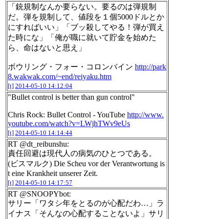
「銃規制なんか要らない。要るのは弾規制
だ。弾を規制して、値段を１個5000ドルとか
にすればいい」「ブッ殺してやる！弾が買え
た時にな」「俺が職に就いて貯金を始めた
ら、命はないと思え」
ボウリング・フォー・コロンバイン
http://park
8.wakwak.com/~end/reiyaku.htm
[t]
2014-05-10 14:12:04
"Bullet control is better than gun control"
Chris Rock: Bullet Control - YouTube
http://www.
youtube.com/watch?v=LWjhTWv9eUs
[t]
2014-05-10 14:14:44
RT @dt_reibunshu:
責任回避は現代人の病気のひとつである。
(ビスマルク) Die Scheu vor der Verantwortung is
t eine Krankheit unserer Zeit.
[t]
2014-05-10 14:17:57
RT @SNOOPYbot:
サリー「ワタシ年をとるのが心配だわ…」ラ
イナス「そんなの心配することないよ」サリ