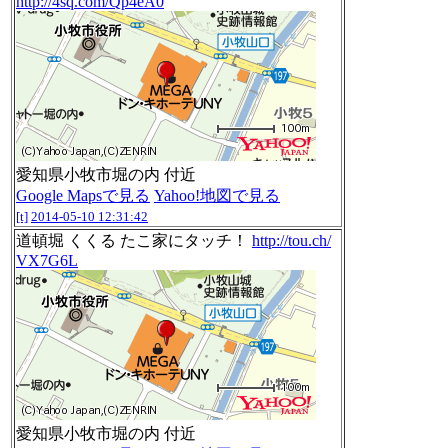
http://4sq.com/Qp4eA0
愛知県小牧市堀の内 付近
Google Mapsで見る
Yahoo!地図で見る
[t]
2014-05-10 12:31:42
道頓堀 くくる たこ家にタッチ！
http://tou.ch/
VX7G6L
愛知県小牧市堀の内 付近