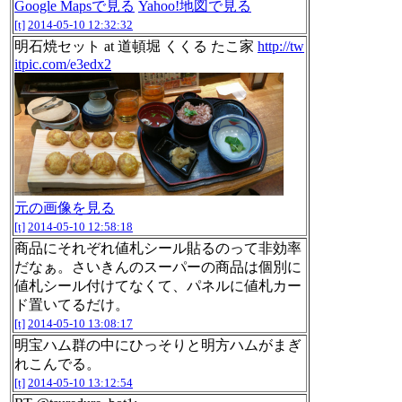
Google Mapsで見る
Yahoo!地図で見る
[t]
2014-05-10 12:32:32
明石焼セット at 道頓堀 くくる たこ家
http://tw
itpic.com/e3edx2
元の画像を見る
[t]
2014-05-10 12:58:18
商品にそれぞれ値札シール貼るのって非効率
だなぁ。さいきんのスーパーの商品は個別に
値札シール付けてなくて、パネルに値札カー
ド置いてるだけ。
[t]
2014-05-10 13:08:17
明宝ハム群の中にひっそりと明方ハムがまぎ
れこんでる。
[t]
2014-05-10 13:12:54