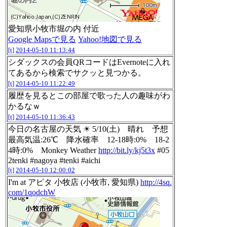
愛知県小牧市堀の内 付近
Google Mapsで見る
Yahoo!地図で見る
[t]
2014-05-10 11:13:44
シダックスの会員QRコードはEvernoteに入れ
てあるから検索でサクッと見つかる。
[t]
2014-05-10 11:22:49
履歴を見るとこの部屋で歌った人の趣味がわ
かるなｗ
[t]
2014-05-10 11:36:43
今日の名古屋の天気 ☀ 5/10(土) 晴れ 予想
最高気温:26℃ 降水確率 12-18時:0% 18-2
4時:0% Monkey Weather
http://bit.ly/kj5t3x
#05
2tenki #nagoya #tenki #aichi
[t]
2014-05-10 12:00:02
I'm at アピタ 小牧店 (小牧市, 愛知県)
http://4sq.
com/1qodchW