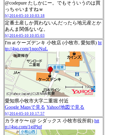
@codepure たしかにー。でもそういうのは買
っちゃいますねｗ
[t]
2014-05-10 10:03:18
定番土産しか買わないんだったら地元産とか
あんま関係ないな。
[t]
2014-05-10 10:05:03
I'm at ケーズデンキ 小牧店 (小牧市, 愛知県)
ht
tp://4sq.com/1nqoNuL
愛知県小牧市大字二重堀 付近
Google Mapsで見る
Yahoo!地図で見る
[t]
2014-05-10 10:17:57
カラオケ〜 (@ シダックス 小牧市役所前)
htt
p://4sq.com/1giPlqf