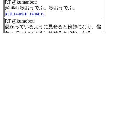
RT @kumanbot:
@nilab 歌おうでふ。歌おうでふ。
[t]
2014-05-10 14:04:19
RT @kuraobot:
儲かっているように見せると粉飾になり、儲
かっていないように見せると脱税になる。
（蔵ウディウス）
[t]
2014-05-10 14:06:56
「銃規制なんか要らない。要るのは弾規制
だ。弾を規制して、値段を１個5000ドルとか
にすればいい」「なぜか？撃つ時に慎重にな
って流れ弾の被害がなくなる」「ブッ殺して
やる！弾が買えた時にな」
ボウリング・フォー・コロンバイン
http://park
8.wakwak.com/~end/reiyaku.htm
[t]
2014-05-10 14:11:19
2014年05年10日のnilogをすべて表
示する