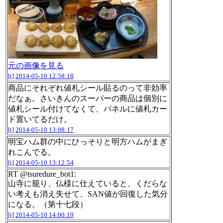
元の画像を見る
[t]
2014-05-10 12:58:18
商品にそれぞれ値札シール貼るのって非効率
だなぁ。さいきんのスーパーの商品は個別に
値札シール付けてなくて、パネルに値札カー
ド置いてるだけ。
[t]
2014-05-10 13:08:17
明宝ハム群の中にひっそりと明方ハムがまぎ
れこんでる。
[t]
2014-05-10 13:12:54
RT @tsuredure_bot1:
山寺に籠り、仏様に仕えていると、くだらな
い考えも消え失せて、SAN値が回復した気分
になる。（第十七段）
[t]
2014-05-10 14:00:19