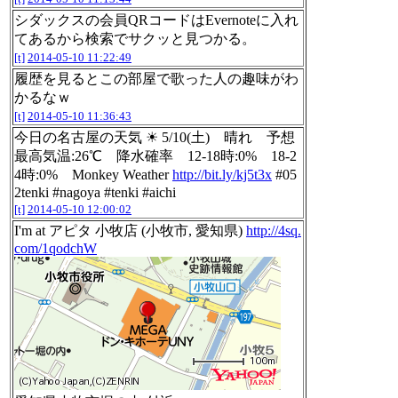
シダックスの会員QRコードはEvernoteに入れ
てあるから検索でサクッと見つかる。
[t]
2014-05-10 11:22:49
履歴を見るとこの部屋で歌った人の趣味がわ
かるなｗ
[t]
2014-05-10 11:36:43
今日の名古屋の天気 ☀ 5/10(土) 晴れ 予想
最高気温:26℃ 降水確率 12-18時:0% 18-2
4時:0% Monkey Weather
http://bit.ly/kj5t3x
#05
2tenki #nagoya #tenki #aichi
[t]
2014-05-10 12:00:02
I'm at アピタ 小牧店 (小牧市, 愛知県)
http://4sq.
com/1qodchW