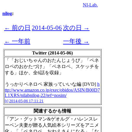
NI-Lab.
nilog
:
← 前の日
2014-05-06
次の日 →
← 一年前
一年後 →
Twitter (2014-05-06)
「「おじいちゃんのおたんじょうび」「ペネ
ロペのおかたづけ」「ペネロペ、スケッチを
する」ほか、全6話を収録」
うっかりペネロペ 家族っていいな編 [DVD]
h
ttp://www.amazon.co.jp/exec/obidos/ASIN/B00D7
L1XRS/nilabnilog-22/ref=nosim/
[t]
2014-05-06 17:11:21
関連するかも情報
「アン・グットマン&ゲオルグ・ハレンスレ
ーベン夫妻が贈る人気絵本シリーズをアニメ
化」「「ペネロペ、おねえさんになる」「な