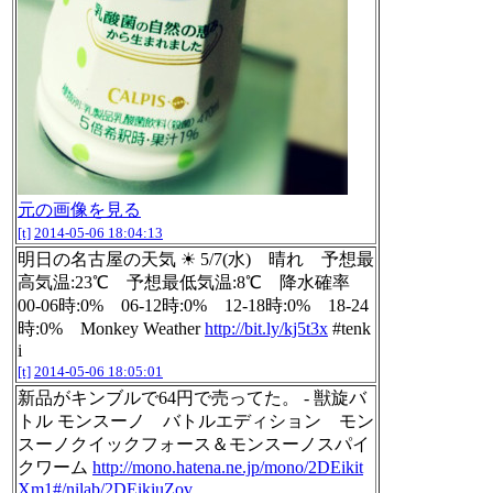
元の画像を見る
[t]
2014-05-06 18:04:13
明日の名古屋の天気 ☀ 5/7(水) 晴れ 予想最
高気温:23℃ 予想最低気温:8℃ 降水確率
00-06時:0% 06-12時:0% 12-18時:0% 18-24
時:0% Monkey Weather
http://bit.ly/kj5t3x
#tenk
i
[t]
2014-05-06 18:05:01
新品がキンブルで64円で売ってた。 - 獣旋バ
トル モンスーノ バトルエディション モン
スーノクイックフォース＆モンスーノスパイ
クワーム
http://mono.hatena.ne.jp/mono/2DEikit
Xm1#/nilab/2DEikiuZov