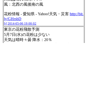
風：北西の風後南の風
花粉情報 - 愛知県 - Yahoo!天気・災害
http://bit.
ly/GHrsbD
[t]
2014-05-06 19:00:02
東京の花粉飛散予測
5月7日(水)の花粉は少ない
天気は晴時々曇 降水：20％
風：北の風後南の風２３区西部では南の風や
や強く
花粉情報 - 東京都 - Yahoo!天気・災害
http://bit.
ly/1n94P2I
[t]
2014-05-06 19:00:02
電子ブロックmini、やっと組み立て終わった
＼(^o^)／ 所用時間20分のところ、40分かか
ってる……基板2回ほど付け直した(´Д` ) - 大
人の科学マガジン Vol．３２ / 大人の科学マ
ガジン編集部
http://mono.hatena.ne.jp/mono/wtjs
s9CDBv#/nilab/JF4W85teFg