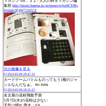
マガジン Vol．３２ / 大人の科学マガジン編
集部
http://mono.hatena.ne.jp/mono/wtjss9CDBv
#/nilab/JF4W72JZUZ
元の画像を見る
[t]
2014-05-06 18:47:33
カードゲームバトルものってもう1種のジャ
ンルなんだなぁ。 #tv #nhk
[t]
2014-05-06 18:51:21
名古屋の花粉飛散予測
5月7日(水)の花粉は少ない
天気は晴れ 降水：0％