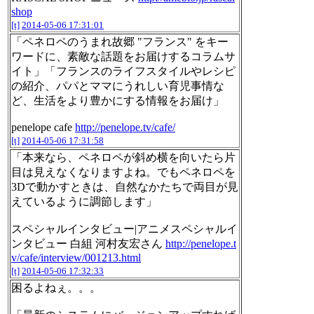
shop
[t]
2014-05-06 17:31:01
「ペネロペのうまれ故郷 "フランス" をキー
ワードに、素敵な話題をお届けするコラムサ
イト」「フランスのライフスタイルやレシピ
の紹介、パパとママにうれしい育児事情な
ど、生活をより豊かにする情報をお届け」
penelope cafe
http://penelope.tv/cafe/
[t]
2014-05-06 17:31:58
「本来なら、ペネロペが斜め横を向いたら片
目は見えなくなりますよね。でもペネロペを
3Dで動かすときは、自然なかたちで両目が見
えているように調節します」
スペシャルインタビュー|アニメスペシャルイ
ンタビュー 白組 河村友宏さん
http://penelope.t
v/cafe/interview/001213.html
[t]
2014-05-06 17:32:33
困るよねぇ。。。