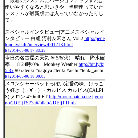
「最新のシステムにバージョンアップすれば
使いやすくなると思いきや、当時使っていた
システムが最新版には入っていなかったりし
て」
スペシャルインタビュー|アニメスペシャルイ
ンタビュー 白組 河村友宏さん Vol.2
http://pene
lope.tv/cafe/interview/001213.html
[t]
2014-05-06 17:33:29
今日の名古屋の天気 ☀ 5/6(火) 晴れ 降水確
率 18-24時:0% Monkey Weather
http://bit.ly/kj
5t3x
#052tenki #nagoya #tenki #aichi #tenki_aichi
[t]
2014-05-06 18:00:03
メロンシャーベットっぽい定番の味。けっこ
う好き（・∀・） - カルピス カルピス(CALPI
S) メロン 470mlPET
http://mono.hatena.ne.jp/mo
no/2DEijTS73a#/nilab/2DEijTThnL