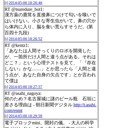
[t]
2014-05-06 18:26:46
RT @tsuredure_bot1:
漢方薬の鹿茸を直接鼻につけて匂いを嗅いで
はいけない。小さな寄生虫がいて、鼻の穴か
ら体内に入り、脳を食い荒らすそうだ。(第
百四十九段)
[t]
2014-05-06 18:26:52
RT @kentz1:
「あなたは人間そっくりのロボを開発した
が、一箇所だけ人間と違う点がある。それは
どこ？」という心理テストを見て、「『存在
しない』かな……」とか思ったら「人間と違
う点が、あなた自身の欠点です」とか言われ
て僕は
[t]
2014-05-06 18:27:57
RT @asahi_nagoya:
何のため？名古屋城に謎のビール瓶 石垣に
差さる理由は - 朝日新聞デジタル
http://t.asahi.
com/enmt
[t]
2014-05-06 18:29:59
電子ブロックmini、開封の儀。 - 大人の科学