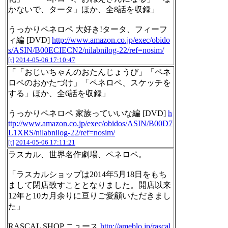
かないで、タータ」ほか、全8話を収録」
うっかりペネロペ 大好き!タータ、フィーフ
ィ編 [DVD]
http://www.amazon.co.jp/exec/obido
s/ASIN/B00ECIECN2/nilabnilog-22/ref=nosim/
[t]
2014-05-06 17:10:47
「「おじいちゃんのおたんじょうび」「ペネ
ロペのおかたづけ」「ペネロペ、スケッチを
する」ほか、全6話を収録」
うっかりペネロペ 家族っていいな編 [DVD]
h
ttp://www.amazon.co.jp/exec/obidos/ASIN/B00D7
L1XRS/nilabnilog-22/ref=nosim/
[t]
2014-05-06 17:11:21
ラスカル、世界名作劇場、ペネロペ。
「ラスカルショップは2014年5月18日をもち
まして閉店致すこととなりました。開店以来
12年と10カ月余りに亘りご愛顧いただきまし
た」
RASCAL SHOP ニュース
http://ameblo.jp/rascal