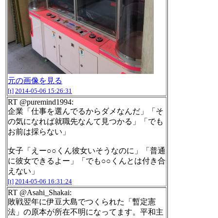
元の画像を見る
[t]
2014-05-06 15:26:31
RT @puremind1994:
企業「仕事を選んでるからダメなんだ」「そ
の気になれば就職先なんて見つかる」「でも
お前は採らない」
女子「えー○○くん彼女いそうなのに」「普通
に彼女できるよー」「でも○○くんとは付き合
えない」
[t]
2014-05-06 16:31:24
RT @Asahi_Shakai:
敗戦翌年に伊豆大島でつくられた「暫定憲
法」の原本が所在不明になってます。平和主