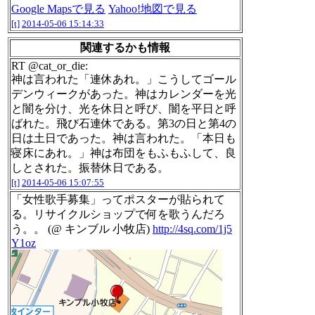
Google Mapsで見る
Yahoo!地図で見る
[t]
2014-05-06 15:14:33
関連するかも情報
RT @cat_or_die:
神は言われた「連休あれ。」こうしてゴール
デンウィークがあった。神はカレンダーを光
と闇を分け、光を休日と呼び、闇を平日と呼
ばれた。飛び石連休である。第3の日と第4の
日は土日であった。神は言われた。「本日も
寝床にあれ。」神は布団をもふもふして、良
しとされた。振替休日である。
[t]
2014-05-06 15:07:55
「女性歌手募集」ってポスターが貼られて
る。リサイクルショップで何を歌うんだろ
う。。 (@ キンブル 小牧店)
http://4sq.com/1j5
Y1oz