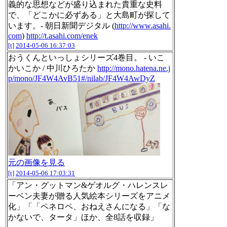
義的な思想などが盛り込まれた貴重な史料
で、「どこかに必ずある」と大島町が探して
います。- 朝日新聞デジタル (
http://www.asahi.
com
)
http://t.asahi.com/enek
[t]
2014-05-06 16:37:03
おうくんといっしょシリーズ4巻目。 - いこ
かいこか / 中川ひろたか
http://mono.hatena.ne.j
p/mono/JF4W4AvB51#/nilab/JF4W4AwDyZ
元の画像を見る
[t]
2014-05-06 17:03:31
「アン・グットマン&ゲオルグ・ハレンスレ
ーベン夫妻が贈る人気絵本シリーズをアニメ
化」「「ペネロペ、おねえさんになる」「な
かないで、タータ」ほか、全8話を収録」