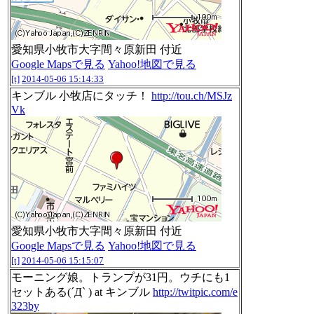
愛知県小牧市大字間々原新田 付近
Google Mapsで見る
Yahoo!地図で見る
[t]
2014-05-06 15:14:33
キンブル 小牧店にタッチ！
http://tou.ch/MSJz
Vk
愛知県小牧市大字間々原新田 付近
Google Mapsで見る
Yahoo!地図で見る
[t]
2014-05-06 15:15:07
モーニング娘。トランプが31円。ウチにも1
セットある(´Д` ) at キンブル
http://twitpic.com/e
323by