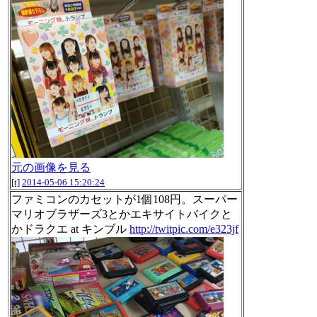
元の画像を見る
[t]
2014-05-06 15:20:24
ファミコンのカセットが1個108円。スーパー
マリオブラザーズ3とかエキサイトバイクと
かドラクエ at キンブル
http://twitpic.com/e323jf