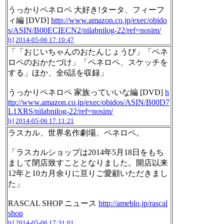
うっかりペネロペ 大好き!タータ、フィーフ
ィ編 [DVD]
http://www.amazon.co.jp/exec/obido
s/ASIN/B00ECIECN2/nilabnilog-22/ref=nosim/
[t]
2014-05-06 17:10:47
「「おじいちゃんのおたんじょうび」「ペネ
ロペのおかたづけ」「ペネロペ、スケッチを
する」ほか、全6話を収録」
うっかりペネロペ 家族っていいな編 [DVD]
h
ttp://www.amazon.co.jp/exec/obidos/ASIN/B00D7
L1XRS/nilabnilog-22/ref=nosim/
[t]
2014-05-06 17:11:21
ラスカル、世界名作劇場、ペネロペ。
「ラスカルショップは2014年5月18日をもち
まして閉店致すこととなりました。開店以来
12年と10カ月余りに亘りご愛顧いただきまし
た」
RASCAL SHOP ニュース
http://ameblo.jp/rascal
shop
[t]
2014-05-06 17:31:01