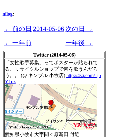
nilog
:
← 前の日
2014-05-06
次の日 →
← 一年前
一年後 →
Twitter (2014-05-06)
「女性歌手募集」ってポスターが貼られて
る。リサイクルショップで何を歌うんだろ
う。。 (@ キンブル 小牧店)
http://4sq.com/1j5
Y1oz
愛知県小牧市大字間々原新田 付近