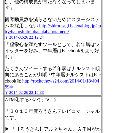
は、他の構成員が育たなくなってしまいま
す」
観客動員数を減らさないためにスターシステ
ムを採用しない
http://shirousagi.hatenablog.jp/en
try/hakushutoiuhanatabanotameni/
[t]
2014-02-26 22:12:24
「虚栄心を満たすツールとして、若年層はツ
イッターを好み、中年層はFacebookをより好
む」
たくさんツイートする若年層はナルシスト傾
向にあることが判明 / 中年層ナルシストはFac
ebook派
http://rocketnews24.com/2014/01/18/404
594/
[t]
2014-02-26 22:15:33
ATM化するパパ(；´∀｀)
「２０１３年度ろうきんテレビコマーシャル
です」
▶ 「【ろうきん】アルネちゃん、ＡＴＭがか