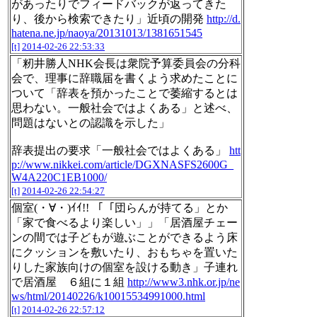
があったりでフィードバックが返ってきた
り、後から検索できたり」近頃の開発
http://d.
hatena.ne.jp/naoya/20131013/1381651545
[t]
2014-02-26 22:53:33
「籾井勝人NHK会長は衆院予算委員会の分科
会で、理事に辞職届を書くよう求めたことに
ついて「辞表を預かったことで萎縮するとは
思わない。一般社会ではよくある」と述べ、
問題はないとの認識を示した」
辞表提出の要求「一般社会ではよくある」
htt
p://www.nikkei.com/article/DGXNASFS2600G_
W4A220C1EB1000/
[t]
2014-02-26 22:54:27
個室(・∀・)ｲｲ!! 「「団らんが持てる」とか
「家で食べるより楽しい」」「居酒屋チェー
ンの間では子どもが遊ぶことができるよう床
にクッションを敷いたり、おもちゃを置いた
りした家族向けの個室を設ける動き」子連れ
で居酒屋 ６組に１組
http://www3.nhk.or.jp/ne
ws/html/20140226/k10015534991000.html
[t]
2014-02-26 22:57:12