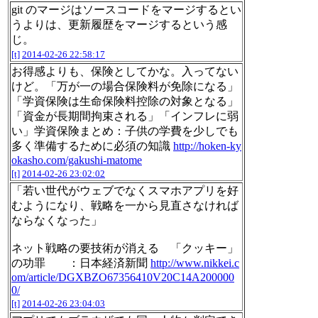
git のマージはソースコードをマージするとい
うよりは、更新履歴をマージするという感
じ。
[t]
2014-02-26 22:58:17
お得感よりも、保険としてかな。入ってない
けど。「万が一の場合保険料が免除になる」
「学資保険は生命保険料控除の対象となる」
「資金が長期間拘束される」「インフレに弱
い」学資保険まとめ：子供の学費を少しでも
多く準備するために必須の知識
http://hoken-ky
okasho.com/gakushi-matome
[t]
2014-02-26 23:02:02
「若い世代がウェブでなくスマホアプリを好
むようになり、戦略を一から見直さなければ
ならなくなった」
ネット戦略の要技術が消える 「クッキー」
の功罪 ：日本経済新聞
http://www.nikkei.c
om/article/DGXBZO67356410V20C14A200000
0/
[t]
2014-02-26 23:04:03