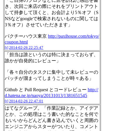
「ご自身のブログなどに店を訪ねた感想を書
き、次回ご来店の際にそれをプリントアウト
して持参して頂くと、お会計より5％オフ（S
NSなどgoogleで検索されないものに関しては
3％オフ）させていただきます」
パクチーハウス東京
http://paxihouse.com/tokyo/
coupon.html
[t]
2014-02-26 22:25:47
「担当は誰というのは特に決まっておらず、
誰かが自発的にレビュー」
「各々自分のタスクに集中して未レビューの
パッチが溜まってしまうことが時々ある」
Github と Pull Request とコードレビュー
http://
d.hatena.ne.jp/naoya/20131013/1381651545
[t]
2014-02-26 22:47:01
はてなグループ。「作業記録とか、アイデア
とか、この処理はこう書いた的なことを何で
もいいからどんどん書き込んでいくと周囲の
エンジニアからスターがついたり、コメント