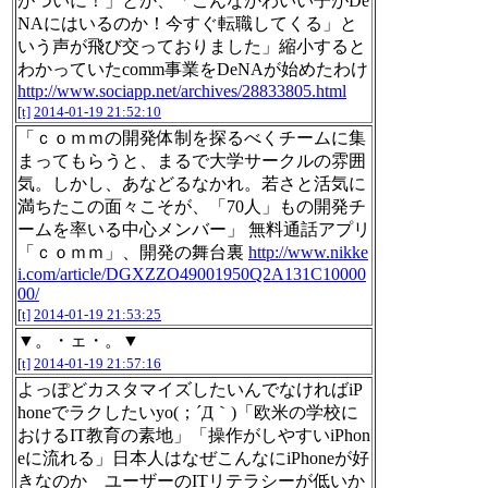
がついに！」とか、「こんなかわいい子がDe
NAにはいるのか！今すぐ転職してくる」と
いう声が飛び交っておりました」縮小すると
わかっていたcomm事業をDeNAが始めたわけ
http://www.sociapp.net/archives/28833805.html
[t]
2014-01-19 21:52:10
「ｃｏｍｍの開発体制を探るべくチームに集
まってもらうと、まるで大学サークルの雰囲
気。しかし、あなどるなかれ。若さと活気に
満ちたこの面々こそが、「70人」もの開発チ
ームを率いる中心メンバー」 無料通話アプリ
「ｃｏｍｍ」、開発の舞台裏
http://www.nikke
i.com/article/DGXZZO49001950Q2A131C10000
00/
[t]
2014-01-19 21:53:25
▼。・ェ・。▼
[t]
2014-01-19 21:57:16
よっぽどカスタマイズしたいんでなければiP
honeでラクしたいyo(；´Д｀)「欧米の学校に
おけるIT教育の素地」「操作がしやすいiPhon
eに流れる」日本人はなぜこんなにiPhoneが好
きなのか ユーザーのITリテラシーが低いか