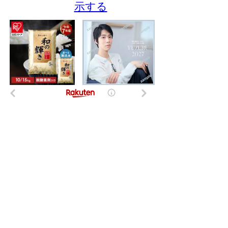
示する
- NI-Lab.'s accounts
-
Fedibird
-
mstdn.jp
-
Pawoo