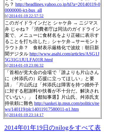
ら？
http://headlines.yahoo.co.jp/hl?a=20140119-0
0000000-jct-bus_all
[t]
2014-01-19 22:57:52
このガイドラインだと シャケ弁 → ニジマス
弁 じゃね？「消費者庁は同法のガイドライン
案で、メニューに食材名をより正確に表示す
ることを打ち出した」シャケ弁→サーモント
ラウト弁？ 食材表示厳格化で波紋：朝日新
聞デジタル
http://www.asahi.com/articles/ASG1J
5G31G1JULFA01R.html
[t]
2014-01-19 23:06:32
「首相が党大会の会場で「誰よりも片山さん
に（舛添氏の）応援に立ってほしい」と要
請」「片山氏は「舛添氏は障害を持つ婚外子
に対する慰謝料や扶養が不十分だ。解決され
ていない」」【都知事選】片山氏、舛添氏支
持依頼に難色
http://sankei.jp.msn.com/politics/ne
ws/140119/plc14011917580011-n1.htm
[t]
2014-01-19 23:14:17
2014年01年19日のnilogをすべて表