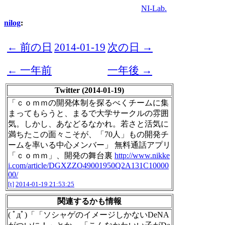
NI-Lab.
nilog
:
← 前の日
2014-01-19
次の日 →
← 一年前
一年後 →
Twitter (2014-01-19)
「ｃｏｍｍの開発体制を探るべくチームに集
まってもらうと、まるで大学サークルの雰囲
気。しかし、あなどるなかれ。若さと活気に
満ちたこの面々こそが、「70人」もの開発チ
ームを率いる中心メンバー」 無料通話アプリ
「ｃｏｍｍ」、開発の舞台裏
http://www.nikke
i.com/article/DGXZZO49001950Q2A131C10000
00/
[t]
2014-01-19 21:53:25
関連するかも情報
( ﾟдﾟ)「「ソシャゲのイメージしかないDeNA