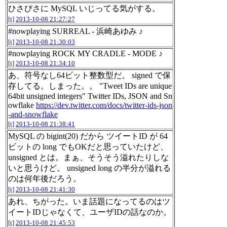
ひさびさに MySQL いじってる気がする。
[t]
2013-10-08 21:27:27
#nowplaying SURREAL - 浜崎あゆみ ♪
[t]
2013-10-08 21:30:03
#nowplaying ROCK MY CRADLE - MODE ♪
[t]
2013-10-08 21:34:10
あ、符号なし64ビット整数型だ。 signed で保
存してる。しまった。。 "Tweet IDs are unique
64bit unsigned integers" Twitter IDs, JSON and Sn
owflake
https://dev.twitter.com/docs/twitter-ids-json
-and-snowflake
[t]
2013-10-08 21:38:41
MySQL の bigint(20) だから ツイートID が 64
ビットの long でもOKだと思っていたけど、
unsigned とは。まぁ、そうそう溢れたりしな
いと思うけど。 unsigned long の半分が溢れる
のは何年後だろう。
[t]
2013-10-08 21:41:30
あれ、ちがった。いま話題になってるのはツ
イートIDじゃなくて、ユーザIDの話なのか。
[t]
2013-10-08 21:45:53