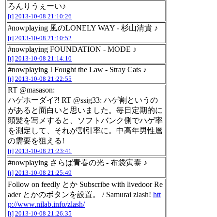
ろんりうぇーい♪
[t]
2013-10-08 21:10:26
#nowplaying 風のLONELY WAY - 杉山清貴 ♪
[t]
2013-10-08 21:10:52
#nowplaying FOUNDATION - MODE ♪
[t]
2013-10-08 21:14:10
#nowplaying I Fought the Law - Stray Cats ♪
[t]
2013-10-08 21:22:55
RT @masason:
ハゲホーダイ⁈ RT @ssig33: ハゲ割というの
があると面白いと思いました。毎日定期的に
頭髪を写メすると、ソフトバンク側でハゲ率
を測定して、それが割引率に。中高年男性層
の需要を狙える!
[t]
2013-10-08 21:23:41
#nowplaying さらば青春の光 - 布袋寅泰 ♪
[t]
2013-10-08 21:25:49
Follow on feedly とか Subscribe with livedoor Re
ader とかのボタンを設置。 / Samurai zlash!
htt
p://www.nilab.info/zlash/
[t]
2013-10-08 21:26:35