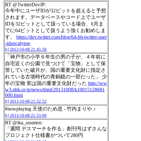
RT @TwitterDevJP:
今年中にユーザIDが32ビットを超えると予想
されます。データベースやコード上でユーザ
IDを32ビットとして扱っている場合、6月ま
でに64ビットとして扱うよう強くお勧めしま
す。
https://dev.twitter.com/blog/64-bit-twitter-user
-idpocalypse
[t]
2013-10-08 21:45:58
「神戸市の小学６年生の男の子が、４年前に
自宅近くの公園で見つけて「宝物」として保
管していた破片が、国の重要文化財に指定さ
れている古墳時代の青銅鏡の一部だった」 少
年の宝物 実は国の重要文化財だった
http://ww
w3.nhk.or.jp/news/html/20131008/k10015128681
000.html
[t]
2013-10-08 21:52:52
#nowplaying 天使のため息 - 竹内まりや ♪
[t]
2013-10-08 21:53:08
RT @ika_soumen:
「週間 デスマーチを作る」創刊号はずさんな
プロジェクト仕様書がついて280円