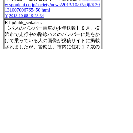
w.sponichi.co.jp/society/news/2013/10/07/kiji/K20
131007006765450.html
[t]
2013-10-08 19:23:34
RT @nhk_seikatsu:
【バスのバンパー乗車の少年送致】８月、横
浜市で走行中の路線バスのバンパーに足をか
けて乗っている人の画像が投稿サイトに掲載
されましたが、警察は、市内に住む１７歳の
少年の書類を道路交通法違反の疑いで家庭裁
判所に送りました。(18：05)
http://nhk.jp/N49q
6LWp
[t]
2013-10-08 19:24:07
RT @nhk_seikatsu:
【鳥取で全国初「手話言語条例」】
手話を言語と位置づけ、県や市町村に手話の
普及などを義務づける「手話言語条例」が、
８日の鳥取県議会で可決・成立。手話を言語
と位置づける条例は、全国でも初めてだとい
うことです。(16:17)
http://nhk.jp/N49q6LFi
[t]
2013-10-08 19:24:24