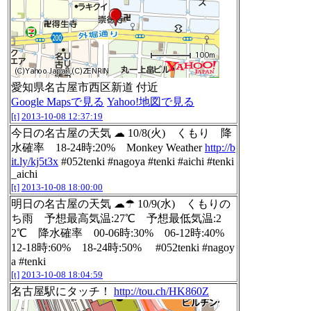
愛知県名古屋市西区新道 付近
Google Mapsで見る
Yahoo!地図で見る
[t]
2013-10-08 12:37:19
今日の名古屋の天気 ☁ 10/8(火) くもり 降
水確率 18-24時:20% Monkey Weather
http://b
it.ly/kj5t3x
#052tenki #nagoya #tenki #aichi #tenki
_aichi
[t]
2013-10-08 18:00:00
明日の名古屋の天気 ☁☂ 10/9(水) くもりの
ち雨 予想最高気温:27℃ 予想最低気温:2
2℃ 降水確率 00-06時:30% 06-12時:40%
12-18時:60% 18-24時:50% #052tenki #nagoy
a #tenki
[t]
2013-10-08 18:04:59
名古屋駅にタッチ！
http://tou.ch/HK860Z