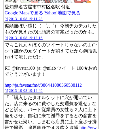
愛知県名古屋市中村区名駅 付近
Google Mapsで見る
Yahoo!地図で見る
[t]
2013-10-08 19:11:28
偏頭痛ぽい感じ（ ゜д゜） 今朝チカチカした
ものが見えたのは頭痛の前兆だったのかも。
[t]
2013-10-08 19:12:16
でもこれ元々ぼくのツイートじゃないのよ(´･
ω･`) 誰かの元ツイートが消えてたから鉤括弧
付けて流しただけ。
RT @favstar100_ja: @nilab ツイート 100★おめ
でとうございます！
http://ja.favstar.fm/t/386441080360538112
[t]
2013-10-08 19:14:49
「「購入したタオルケットに穴が開いてい
た。店に来るのに費やした交通費を返せ」な
どと訴え、パート従業員の女性ら２人に土下
座をさせ、自宅に来て謝罪をするとの念書を
書かせた疑い」しまむら店員に土下座させ携
帯で撮影 強要容疑で４３歳女逮捕
http://ww