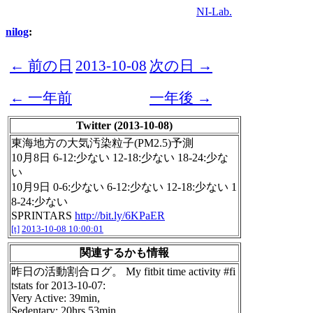
NI-Lab.
nilog
:
← 前の日
2013-10-08
次の日 →
← 一年前
一年後 →
Twitter (2013-10-08)
東海地方の大気汚染粒子(PM2.5)予測
10月8日 6-12:少ない 12-18:少ない 18-24:少な
い
10月9日 0-6:少ない 6-12:少ない 12-18:少ない 1
8-24:少ない
SPRINTARS
http://bit.ly/6KPaER
[t]
2013-10-08 10:00:01
関連するかも情報
昨日の活動割合ログ。 My fitbit time activity #fi
tstats for 2013-10-07:
Very Active: 39min,
Sedentary: 20hrs 53min.