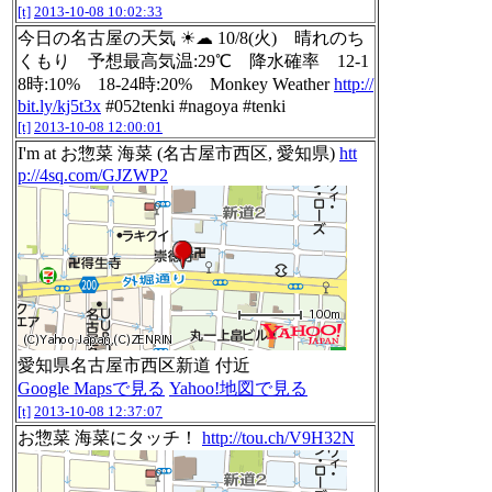
[t]
2013-10-08 10:02:33
今日の名古屋の天気 ☀☁ 10/8(火) 晴れのち
くもり 予想最高気温:29℃ 降水確率 12-1
8時:10% 18-24時:20% Monkey Weather
http://
bit.ly/kj5t3x
#052tenki #nagoya #tenki
[t]
2013-10-08 12:00:01
I'm at お惣菜 海菜 (名古屋市西区, 愛知県)
htt
p://4sq.com/GJZWP2
愛知県名古屋市西区新道 付近
Google Mapsで見る
Yahoo!地図で見る
[t]
2013-10-08 12:37:07
お惣菜 海菜にタッチ！
http://tou.ch/V9H32N