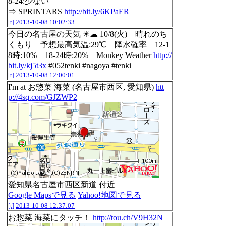
8-24:少ない
⇒ SPRINTARS
http://bit.ly/6KPaER
[t]
2013-10-08 10:02:33
今日の名古屋の天気 ☀☁ 10/8(火) 晴れのち
くもり 予想最高気温:29℃ 降水確率 12-1
8時:10% 18-24時:20% Monkey Weather
http://
bit.ly/kj5t3x
#052tenki #nagoya #tenki
[t]
2013-10-08 12:00:01
I'm at お惣菜 海菜 (名古屋市西区, 愛知県)
htt
p://4sq.com/GJZWP2
愛知県名古屋市西区新道 付近
Google Mapsで見る
Yahoo!地図で見る
[t]
2013-10-08 12:37:07
お惣菜 海菜にタッチ！
http://tou.ch/V9H32N