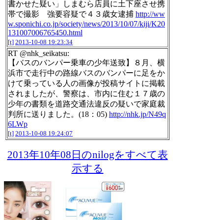
書かせた疑い」しまむら店員に土下座させ携
帯で撮影 強要容疑で４３歳女逮捕
http://ww
w.sponichi.co.jp/society/news/2013/10/07/kiji/K20
131007006765450.html
[t]
2013-10-08 19:23:34
RT @nhk_seikatsu:
【バスのバンパー乗車の少年送致】８月、横
浜市で走行中の路線バスのバンパーに足をか
けて乗っている人の画像が投稿サイトに掲載
されましたが、警察は、市内に住む１７歳の
少年の書類を道路交通法違反の疑いで家庭裁
判所に送りました。(18：05)
http://nhk.jp/N49q
6LWp
[t]
2013-10-08 19:24:07
2013年10年08日のnilogをすべて表
示する