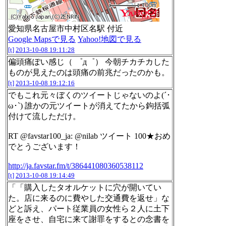
愛知県名古屋市中村区名駅 付近
Google Mapsで見る
Yahoo!地図で見る
[t]
2013-10-08 19:11:28
偏頭痛ぽい感じ（ ゜д゜） 今朝チカチカした
ものが見えたのは頭痛の前兆だったのかも。
[t]
2013-10-08 19:12:16
でもこれ元々ぼくのツイートじゃないのよ(´･
ω･`) 誰かの元ツイートが消えてたから鉤括弧
付けて流しただけ。
RT @favstar100_ja: @nilab ツイート 100★おめ
でとうございます！
http://ja.favstar.fm/t/386441080360538112
[t]
2013-10-08 19:14:49
「「購入したタオルケットに穴が開いてい
た。店に来るのに費やした交通費を返せ」な
どと訴え、パート従業員の女性ら２人に土下
座をさせ、自宅に来て謝罪をするとの念書を