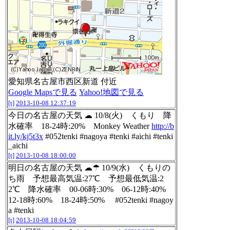
愛知県名古屋市西区新道 付近
Google Mapsで見る
Yahoo!地図で見る
[t]
2013-10-08 12:37:19
今日の名古屋の天気 ☁ 10/8(火) くもり 降
水確率 18-24時:20% Monkey Weather
http://b
it.ly/kj5t3x
#052tenki #nagoya #tenki #aichi #tenki
_aichi
[t]
2013-10-08 18:00:00
明日の名古屋の天気 ☁☂ 10/9(水) くもりの
ち雨 予想最高気温:27℃ 予想最低気温:2
2℃ 降水確率 00-06時:30% 06-12時:40%
12-18時:60% 18-24時:50% #052tenki #nagoy
a #tenki
[t]
2013-10-08 18:04:59