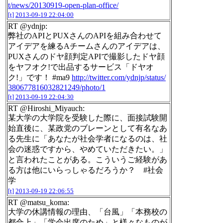
t/news/20130919-open-plan-office/
[t]
2013-09-19 22:04:00
RT @ydnjp:
弊社のAPIとPUXさんのAPIを組み合わせて
アイデアを練るAチームさんのアイデアは、
PUXさんのドヤ顔判定APIで撮影したドヤ顔
をヤフオク!で出品するサービス「ドヤオ
ク!」です！ #ma9
http://twitter.com/ydnjp/status/
380677816032821249/photo/1
[t]
2013-09-19 22:04:30
RT @Hiroshi_Miyauch:
某大学の大学院を受験した際に、面接試験開
始直後に、某政党のブレーンとして有名なあ
る先生に「あなたが社会学者になるのは、社
会の迷惑ですから、やめていただきたい。」
と言われたことがある。こういうご経験があ
る方は他にいらっしゃるだろうか？ #社会
学
[t]
2013-09-19 22:06:55
RT @matsu_koma:
大学の休講情報の理由、「台風」「本務校の
都合上」「学会出席のため」と様々なものが