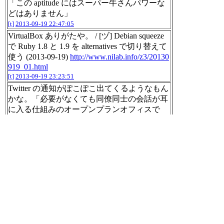
「この aptitude にはスーパー牛さんパワーな
どはありません」
[t]
2013-09-19 22:47:05
VirtualBox ありがたや。 / [ヅ] Debian squeeze
で Ruby 1.8 と 1.9 を alternatives で切り替えて
使う (2013-09-19)
http://www.nilab.info/z3/20130
919_01.html
[t]
2013-09-19 23:23:51
Twitter の通知がぽこぽこ出てくるようなもん
かな。「必要がなくても同僚同士の会話が耳
に入る仕組みのオープンプランオフィスで
は、生産性の低下に」仕切りや壁がないオー
プンプランのオフィスで働くと不満レベルが
最大に
http://gigazine.net/news/20130919-open-pl
an-office/
[t]
2013-09-19 23:28:36
#nemui
[t]
2013-09-19 23:28:43
2013年09年19日のnilogをすべて表
示する