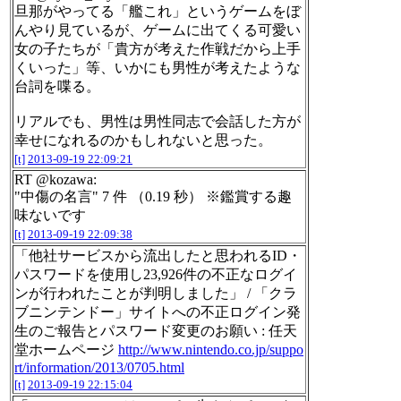
旦那がやってる「艦これ」というゲームをぼ
んやり見ているが、ゲームに出てくる可愛い
女の子たちが「貴方が考えた作戦だから上手
くいった」等、いかにも男性が考えたような
台詞を喋る。
リアルでも、男性は男性同志で会話した方が
幸せになれるのかもしれないと思った。
[t]
2013-09-19 22:09:21
RT @kozawa:
"中傷の名言" 7 件 （0.19 秒） ※鑑賞する趣
味ないです
[t]
2013-09-19 22:09:38
「他社サービスから流出したと思われるID・
パスワードを使用し23,926件の不正なログイ
ンが行われたことが判明しました」 / 「クラ
ブニンテンドー」サイトへの不正ログイン発
生のご報告とパスワード変更のお願い : 任天
堂ホームページ
http://www.nintendo.co.jp/suppo
rt/information/2013/0705.html
[t]
2013-09-19 22:15:04