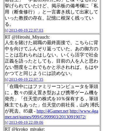
挙げられていたけど、掲示板の備考欄に「私
用（断食修行）」と一言書き残して出家して
いった教授の存在、記憶に根深く残ってい
る。
[t]
2013-09-19 22:07:03
RT @Hiroshi_Miyauch:
人生を賭けた就職の最終面接で、こちらに背
中を向けてふんぞり返っていた、あの御方の
ことは忘れられはしない。いくら活字で社会
正義を語ったとしても、目前の人を人と思わ
ない態度をこれでもかと示されれば、もはや
かつてと同じようには読めない。
[t]
2013-09-19 22:07:35
「在職中にはファミリーコンピュータを筆頭
に，数々の据え置き型および携帯ゲーム機を
発売」「任天堂の株式を10％保有する，筆頭
株主でもあった」任天堂の前社長，山内 溥氏
が死去。85歳 -
http://4Gamer.net
http://www.4ga
mer.net/games/999/G999903/20130919072/
[t]
2013-09-19 22:09:06
RT @kyoko_miyake: