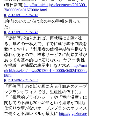
(毎日新聞)
http://mainichi.jp/select/news/2013091
7k0000e040167000c.html
[t]
2013-09-19 21:52:18
1年前のいまごろは次の年の手帳を買って
た。
[t]
2013-09-19 21:55:42
「逮捕歴が知られれば、再就職に支障が出
る。無名の一私人で、すでに執行猶予判決を
受けており」「利用者の信頼や期待を損なう
恐れがあるので、検索サービスに削除要請が
あっても基本的には応じない」 ヤフー:男性
が提訴 逮捕歴の表示中止など求め
http://mai
nichi.jp/select/news/20130919k0000e040241000c.
html
[t]
2013-09-19 21:57:33
「同僚同士の会話が耳に入る仕組みのオープ
ンプランオフィスでは、生産性の低下に」
「「視覚的プライバシー」や「室内温度」に
関しての不満も20～40％という結果が判明」
仕切りや壁がないオープンプランのオフィス
で働くと不満レベルが最大に
http://gigazine.ne