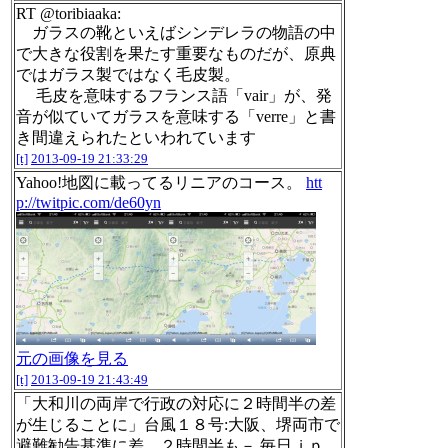
RT @toribiaaka:
ガラスの靴といえばシンデレラの物語の中
で大きな役割を果たす重要なものだが、原典
ではガラス製ではなく毛皮製。
毛皮を意味するフランス語「vair」が、発
音が似ていてガラスを意味する「verre」と書
き間違えられたといわれています
[t]
2013-09-19 21:33:29
Yahoo!地図に載ってるリニアのコース。
htt
p://twitpic.com/de60yn
元の画像を見る
[t]
2013-09-19 21:43:49
「大和川の両岸で行政の対応に２時間半の差
が生じることに」台風１８号:大阪、堺両市で
避難勧告基準に差 ２時間半も－ 毎日ｊｐ