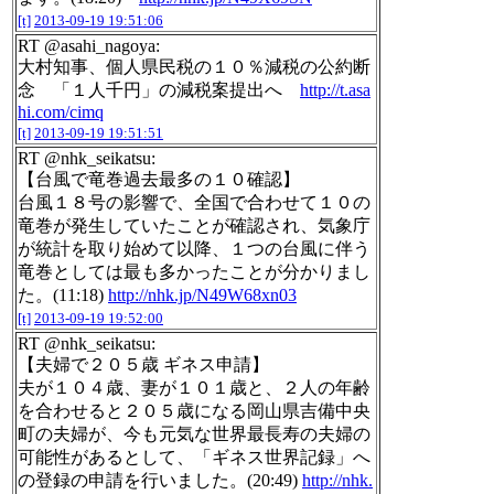
[t]
2013-09-19 19:51:06
RT @asahi_nagoya:
大村知事、個人県民税の１０％減税の公約断
念 「１人千円」の減税案提出へ
http://t.asa
hi.com/cimq
[t]
2013-09-19 19:51:51
RT @nhk_seikatsu:
【台風で竜巻過去最多の１０確認】
台風１８号の影響で、全国で合わせて１０の
竜巻が発生していたことが確認され、気象庁
が統計を取り始めて以降、１つの台風に伴う
竜巻としては最も多かったことが分かりまし
た。(11:18)
http://nhk.jp/N49W68xn03
[t]
2013-09-19 19:52:00
RT @nhk_seikatsu:
【夫婦で２０５歳 ギネス申請】
夫が１０４歳、妻が１０１歳と、２人の年齢
を合わせると２０５歳になる岡山県吉備中央
町の夫婦が、今も元気な世界最長寿の夫婦の
可能性があるとして、「ギネス世界記録」へ
の登録の申請を行いました。(20:49)
http://nhk.