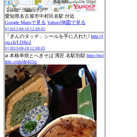
愛知県名古屋市中村区名駅 付近
Google Mapsで見る
Yahoo!地図で見る
[t]
2013-09-19 12:08:05
「ぎんのタッチ」シールを手に入れた!
http://t
ou.ch/LDfio2
[t]
2013-09-19 12:08:05
at 本格串焼とへぎそば 濱匠 名駅別邸
http://twi
tpic.com/de411q