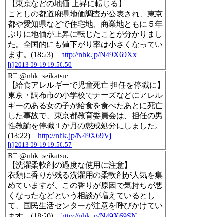
【東京などの地価 上昇に転じる】
ことしの都道府県地価調査が公表され、東京
都や愛知県などで住宅地、商業地ともに５年
ぶりに地価が上昇に転じたことが分かりまし
た。全国的にも値下がり率は小さくなってい
ます。(18:23)
http://nhk.jp/N49X69Xx
[t]
2013-09-19 19:50:50
RT @nhk_seikatsu:
【給食アレルギーで児童死亡 担任を停職に】
東京・調布市の小学校でチーズなどにアレル
ギーのある女の子が給食を食べたあとに死亡
した事故で、東京都教育委員会は、担任の男
性教諭を停職１か月の懲戒処分にしました。
(18:22)
http://nhk.jp/N49X69Vj
[t]
2013-09-19 19:50:57
RT @nhk_seikatsu:
【洗濯柔軟剤の過度な使用に注意】
衣類に香りが残る洗濯用の柔軟剤が人気を集
めていますが、この香りが原因で気持ちが悪
くなったなどという相談が増えているとし
て、国民生活センターが注意を呼びかけてい
ます。(18:20)
http://nhk.jp/N49X69SN