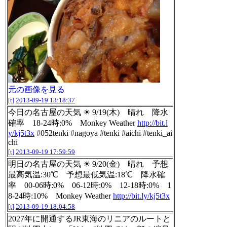
元の画像を見る
[t]
2013-09-19 13:18:37
今日の名古屋の天気 ☀ 9/19(木) 晴れ 降水
確率 18-24時:0% Monkey Weather
http://bit.l
y/kj5t3x
#052tenki #nagoya #tenki #aichi #tenki_ai
chi
[t]
2013-09-19 17:59:59
明日の名古屋の天気 ☀ 9/20(金) 晴れ 予想
最高気温:30℃ 予想最低気温:18℃ 降水確
率 00-06時:0% 06-12時:0% 12-18時:0% 1
8-24時:10% Monkey Weather
http://bit.ly/kj5t3x
[t]
2013-09-19 18:04:58
2027年に開通するJR東海のリニアのルートと