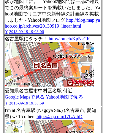
駅が地図上に。「Yahoo!地図では一部の縮尺
でこの最終案ルートを掲載いたしました」Ya
hoo!地図でリニア中央新幹線の計画線を掲載
しました - Yahoo!地図ブログ
http://blog.map.ya
hoo.co.jp/archives/20130919_linear.html
[t]
2013-09-19 19:08:06
名古屋駅にタッチ！
http://tou.ch/KpNsCK
愛知県名古屋市中村区名駅 付近
Google Mapsで見る
Yahoo!地図で見る
[t]
2013-09-19 19:36:59
I'm at 名古屋駅 (Nagoya Sta.) (名古屋市, 愛知
県) w/ 15 others
http://4sq.com/17LAthD