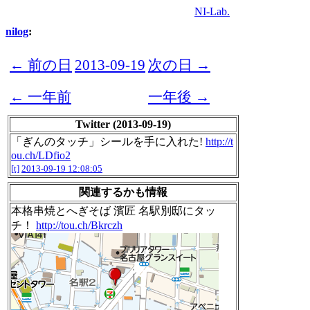
NI-Lab.
nilog
:
← 前の日
2013-09-19
次の日 →
← 一年前
一年後 →
Twitter (2013-09-19)
「ぎんのタッチ」シールを手に入れた!
http://t
ou.ch/LDfio2
[t]
2013-09-19 12:08:05
関連するかも情報
本格串焼とへぎそば 濱匠 名駅別邸にタッ
チ！
http://tou.ch/Bkrczh