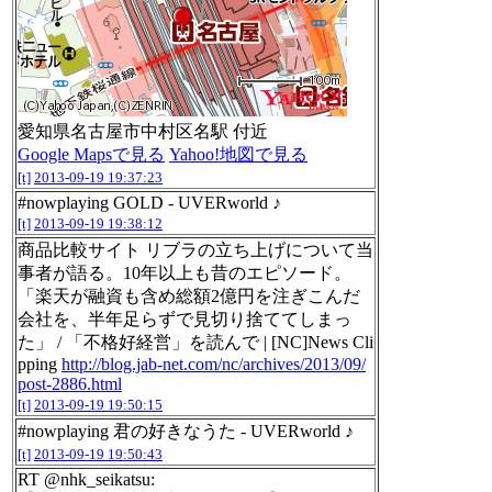
愛知県名古屋市中村区名駅 付近
Google Mapsで見る
Yahoo!地図で見る
[t]
2013-09-19 19:37:23
#nowplaying GOLD - UVERworld ♪
[t]
2013-09-19 19:38:12
商品比較サイト リブラの立ち上げについて当
事者が語る。10年以上も昔のエピソード。
「楽天が融資も含め総額2億円を注ぎこんだ
会社を、半年足らずで見切り捨ててしまっ
た」 / 「不格好経営」を読んで | [NC]News Cli
pping
http://blog.jab-net.com/nc/archives/2013/09/
post-2886.html
[t]
2013-09-19 19:50:15
#nowplaying 君の好きなうた - UVERworld ♪
[t]
2013-09-19 19:50:43
RT @nhk_seikatsu: