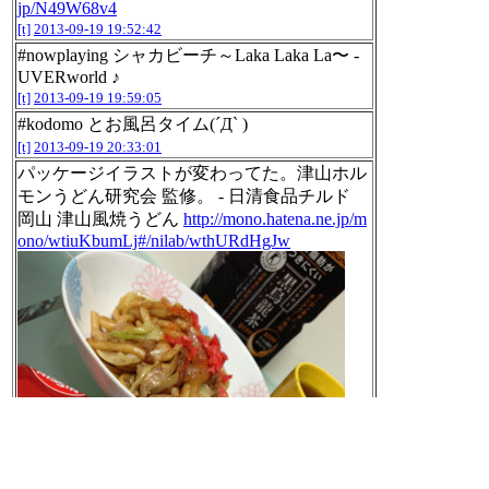
jp/N49W68v4
[t]
2013-09-19 19:52:42
#nowplaying シャカビーチ～Laka Laka La〜 -
UVERworld ♪
[t]
2013-09-19 19:59:05
#kodomo とお風呂タイム(´Д` )
[t]
2013-09-19 20:33:01
パッケージイラストが変わってた。津山ホル
モンうどん研究会 監修。 - 日清食品チルド
岡山 津山風焼うどん
http://mono.hatena.ne.jp/m
ono/wtiuKbumLj#/nilab/wthURdHgJw