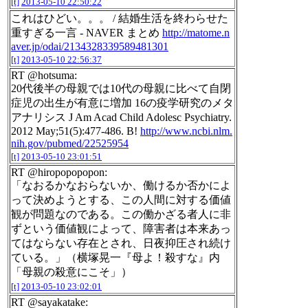
[t]
2013-05-10 22:50:22
これはひどい。。。 / 結婚生活を終わらせた
重すぎる一言 - NAVER まとめ
http://matome.n
aver.jp/odai/2134328339589481301
[t]
2013-05-10 22:56:37
RT @hotsuma:
20代後半の母親では10代の母親に比べて自閉
症児の出生が有意に増加 16の疫学研究のメタ
アナリシス J Am Acad Child Adolesc Psychiatry.
2012 May;51(5):477-486. B!
http://www.ncbi.nlm.
nih.gov/pubmed/22525954
[t]
2013-05-10 23:01:51
RT @hiropopopopon:
「なおるかなおらないか、働けるか否かによ
って決めようとする、この人間に対する価値
観が問題なのである。この働かざる者人に非
ずという価値観によって、障害者は本来あっ
てはならない存在とされ、日夜抑圧され続け
ている。」（横塚晃一『母よ！殺すな』内
「母親の殺意にこそ」）
[t]
2013-05-10 23:02:01
RT @sayakatake: