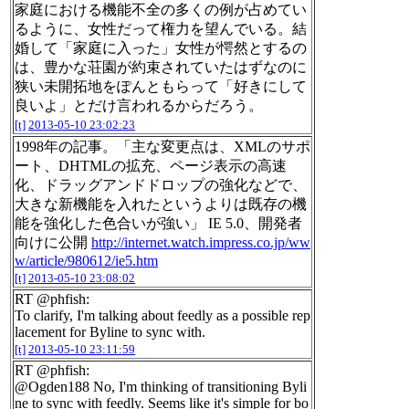
家庭における機能不全の多くの例が占めてい
るように、女性だって権力を望んでいる。結
婚して「家庭に入った」女性が愕然とするの
は、豊かな荘園が約束されていたはずなのに
狭い未開拓地をぽんともらって「好きにして
良いよ」とだけ言われるからだろう。
[t]
2013-05-10 23:02:23
1998年の記事。「主な変更点は、XMLのサポ
ート、DHTMLの拡充、ページ表示の高速
化、ドラッグアンドドロップの強化などで、
大きな新機能を入れたというよりは既存の機
能を強化した色合いが強い」 IE 5.0、開発者
向けに公開
http://internet.watch.impress.co.jp/ww
w/article/980612/ie5.htm
[t]
2013-05-10 23:08:02
RT @phfish:
To clarify, I'm talking about feedly as a possible rep
lacement for Byline to sync with.
[t]
2013-05-10 23:11:59
RT @phfish:
@Ogden188 No, I'm thinking of transitioning Byli
ne to sync with feedly. Seems like it's simple for bo