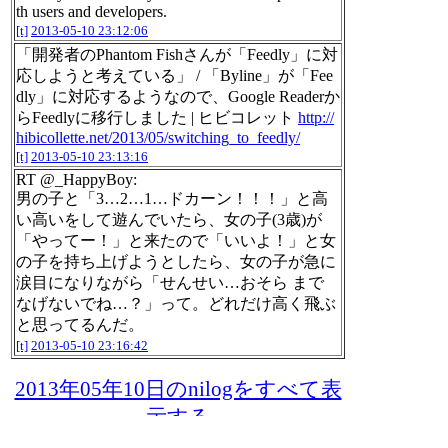
th users and developers.
[t]
2013-05-10 23:12:06
「開発者のPhantom Fishさんが「Feedly」に対
応しようと考えている」 / 「Byline」が「Fee
dly」に対応するようなので、Google Readerか
らFeedlyに移行しました | ヒビコレット
http://
hibicollette.net/2013/05/switching_to_feedly/
[t]
2013-05-10 23:13:16
RT @_HappyBoy:
男の子と「3…2…1…ドカーン！！！」と高
い高いをして遊んでいたら、女の子(3歳)が
「やってー！」と来たので「いいよ！」と女
の子を持ち上げようとしたら、女の子が急に
涙目になりながら「せんせい…おそら まで
なげないでね…？」って。どれだけ高く飛ぶ
と思ってるんだ。
[t]
2013-05-10 23:16:42
2013年05年10日のnilogをすべて表
示する