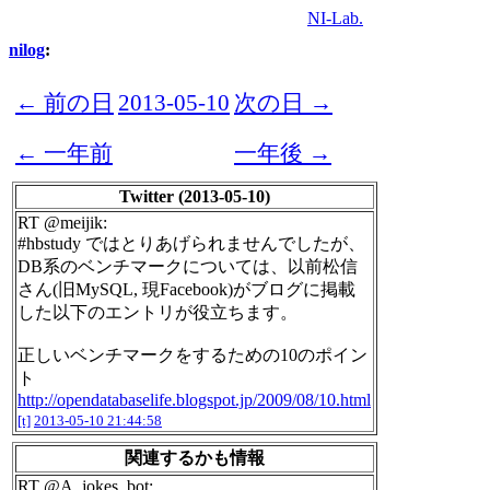
NI-Lab.
nilog
:
← 前の日
2013-05-10
次の日 →
← 一年前
一年後 →
Twitter (2013-05-10)
RT @meijik:
#hbstudy ではとりあげられませんでしたが、
DB系のベンチマークについては、以前松信
さん(旧MySQL, 現Facebook)がブログに掲載
した以下のエントリが役立ちます。
正しいベンチマークをするための10のポイン
ト
http://opendatabaselife.blogspot.jp/2009/08/10.html
[t]
2013-05-10 21:44:58
関連するかも情報
RT @A_jokes_bot: