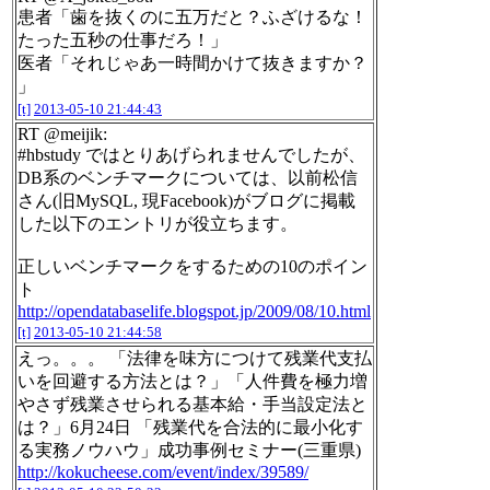
患者「歯を抜くのに五万だと？ふざけるな！
たった五秒の仕事だろ！」
医者「それじゃあ一時間かけて抜きますか？
」
[t]
2013-05-10 21:44:43
RT @meijik:
#hbstudy ではとりあげられませんでしたが、
DB系のベンチマークについては、以前松信
さん(旧MySQL, 現Facebook)がブログに掲載
した以下のエントリが役立ちます。
正しいベンチマークをするための10のポイン
ト
http://opendatabaselife.blogspot.jp/2009/08/10.html
[t]
2013-05-10 21:44:58
えっ。。。 「法律を味方につけて残業代支払
いを回避する方法とは？」「人件費を極力増
やさず残業させられる基本給・手当設定法と
は？」6月24日 「残業代を合法的に最小化す
る実務ノウハウ」成功事例セミナー(三重県)
http://kokucheese.com/event/index/39589/