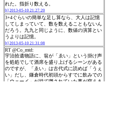
れた。指折り数える。
[t]
2013-05-10 21:27:20
3+4ぐらいの簡単な足し算なら、大人は記憶
してしまっていて、数を数えることもないん
だろう。九九と同じように、数値の演算とい
うよりは記憶。
[t]
2013-05-10 21:31:08
RT @Co_mtd:
宇治拾遺物語に、翁が「ゑい」という掛け声
を処処でして酒席を盛り上げるシーンがある
のですが、「ゑい」は古代式に読めば「うぇ
い」だし、鎌倉時代初頭からすでに飲みでの
「ウェーイ」が持て囃されていた事が窺えま
した #窺えない
[t]
2013-05-10 21:34:10
RT @uzulla:
サーバー構築はとにかくテスト＆いつでも戻
せるロールバックの時代というのがよくわか
った、がんばろう #pfcasual
[t]
2013-05-10 21:34:51
RT @naoya_ito: