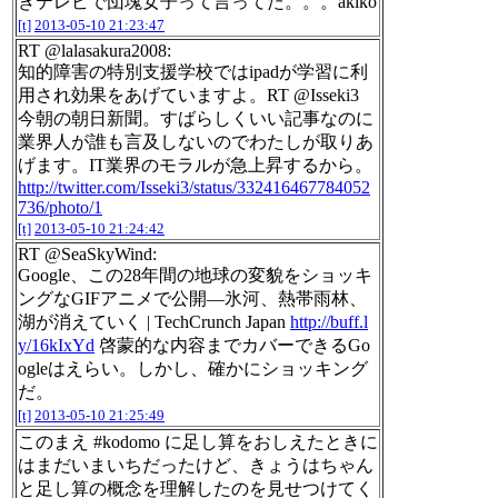
きテレビで団塊女子って言ってた。。。akiko
[t]
2013-05-10 21:23:47
RT @lalasakura2008:
知的障害の特別支援学校ではipadが学習に利
用され効果をあげていますよ。RT @Isseki3
今朝の朝日新聞。すばらしくいい記事なのに
業界人が誰も言及しないのでわたしが取りあ
げます。IT業界のモラルが急上昇するから。
http://twitter.com/Isseki3/status/332416467784052
736/photo/1
[t]
2013-05-10 21:24:42
RT @SeaSkyWind:
Google、この28年間の地球の変貌をショッキ
ングなGIFアニメで公開―氷河、熱帯雨林、
湖が消えていく | TechCrunch Japan
http://buff.l
y/16kIxYd
啓蒙的な内容までカバーできるGo
ogleはえらい。しかし、確かにショッキング
だ。
[t]
2013-05-10 21:25:49
このまえ #kodomo に足し算をおしえたときに
はまだいまいちだったけど、きょうはちゃん
と足し算の概念を理解したのを見せつけてく