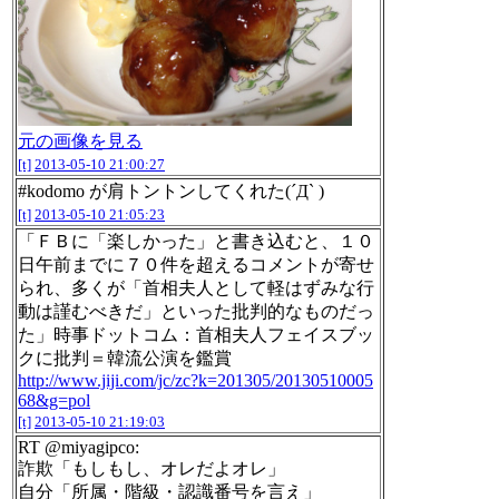
元の画像を見る
[t]
2013-05-10 21:00:27
#kodomo が肩トントンしてくれた(´Д` )
[t]
2013-05-10 21:05:23
「ＦＢに「楽しかった」と書き込むと、１０
日午前までに７０件を超えるコメントが寄せ
られ、多くが「首相夫人として軽はずみな行
動は謹むべきだ」といった批判的なものだっ
た」時事ドットコム：首相夫人フェイスブッ
クに批判＝韓流公演を鑑賞
http://www.jiji.com/jc/zc?k=201305/20130510005
68&g=pol
[t]
2013-05-10 21:19:03
RT @miyagipco:
詐欺「もしもし、オレだよオレ」
自分「所属・階級・認識番号を言え」