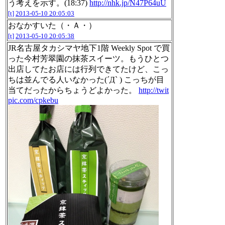
う考えを示す。(18:37)
http://nhk.jp/N47P64uU
[t]
2013-05-10 20:05:03
おなかすいた（・Ａ・）
[t]
2013-05-10 20:05:38
JR名古屋タカシマヤ地下1階 Weekly Spot で買
った今村芳翠園の抹茶スイーツ。もうひとつ
出店してたお店には行列できてたけど、こっ
ちは並んでる人いなかった(´Д` ) こっちが目
当てだったからちょうどよかった。
http://twit
pic.com/cpkebu