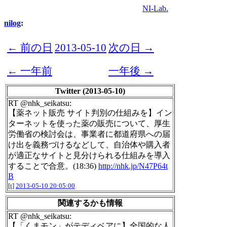
NI-Lab.
nilog
:
← 前の日
2013-05-10
次の日 →
← 一年前
一年後 →
Twitter (2013-05-10)
RT @nhk_seikatsu:
【薬ネット販売 サイト判別の仕組みを】イン
ターネットを使った薬の販売について、厚生
労働省の検討会は、事業者に都道府県への届
け出を義務づけるなどして、自治体や購入者
が適正なサイトと見分けられる仕組みを導入
することで合意。(18:36)
http://nhk.jp/N47P64t
B
[t]
2013-05-10 20:05:00
関連するかも情報
RT @nhk_seikatsu:
【「くまモン」がテディベアに】全国的な人