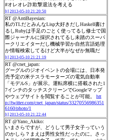
#オレオレ詐欺撃退法を考える
[t]
2013-05-10 21:20:50
RT @AntiBayesian:
私のTLだとみんなLisp大好きだしHaskell書け
るしRubyは手足のごとく使ってるし修士で国
際ジャーナルに採択されてるし未踏のスーパ
ークリエイターだし機械学習か自然言語処理
か情報検索してるけど大半がなぜか無職だ
[t]
2013-05-10 21:21:19
RT @cnet_japan:
グーグルのジオイベントの会場には、日本発
売予定の米テスラモーターズの電気自動車
「モデルS」が展示。運転席横に搭載された1
7インチのタッチスクリーンでGoogleマップ
やウェブサイトを閲覧することが可能。
htt
p://twitter.com/cnet_japan/status/33270556986351
6160/photo/1
[t]
2013-05-10 21:22:44
RT @Yano_Akiko:
いまさらですが、どうして男子女子っていう
のかしら？まえは男性女性だったのに。さっ