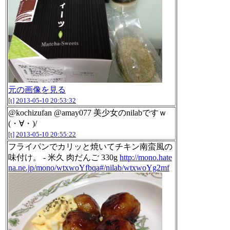
元の画像を見る
[t]
2013-05-10 20:53:32
@kochizufan @amay077 美少女のnilabですｗ
(・∀・)/
[t]
2013-05-10 20:55:22
フライパンでカリッと焼いてチキン南蛮風の
味付け。 - 米久 肉だんご 330g
http://mono.hate
na.ne.jp/mono/wtxwoYfbqa#/nilab/wtxwoYg2mf