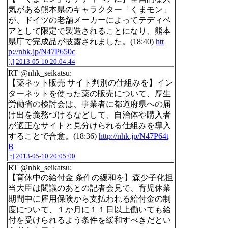
気がある熊本県のキャラクター「くまモン」
が、ドイツの老舗メーカーによってテディベ
アとして限定で製造されることになり、熊本
県庁で完成品が披露されました。(18:40)
htt
p://nhk.jp/N47P650c
[t]
2013-05-10 20:04:44
RT @nhk_seikatsu:
【薬ネット販売 サイト判別の仕組みを】イン
ターネットを使った薬の販売について、厚生
労働省の検討会は、事業者に都道府県への届
け出を義務づけるなどして、自治体や購入者
が適正なサイトと見分けられる仕組みを導入
することで合意。(18:36)
http://nhk.jp/N47P64t
B
[t]
2013-05-10 20:05:00
RT @nhk_seikatsu:
【育休中の給付金 条件の緩和を】森少子化担
当大臣は閣議のあとの記者会見で、育児休業
期間中に雇用保険から支払われる給付金の制
度について、１か月に１１日以上働いても給
付を受けられるよう条件を緩和すべきだとい