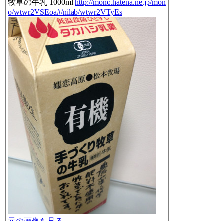
牧草の牛乳 1000ml
http://mono.hatena.ne.jp/mon
o/wtwr2VSEoa#/nilab/wtwr2VTyEs
元の画像を見る