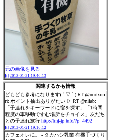
元の画像を見る
[t]
2013-01-21 19:40:13
関連するかも情報
どもども参考になります( ´ ▽ ` ) RT @norixno
ri: ポイント抽出ありがたい ▷ RT @nilab:
「子連れをキーワードに宿を探す」「1時間
程度の車移動ですむ場所をチョイス」友だち
との子連れ旅行
http://fmj-jp.info/?p=4492
[t]
2013-01-21 19:16:12
カフェオレに。 - タカハシ乳業 有機手づくり