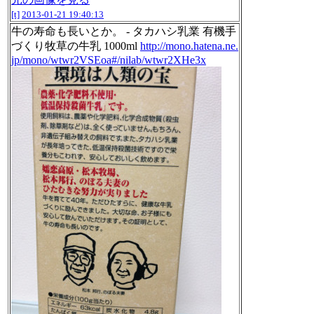
[t]
2013-01-21 19:40:13
牛の寿命も長いとか。 - タカハシ乳業 有機手
づくり牧草の牛乳 1000ml
http://mono.hatena.ne.
jp/mono/wtwr2VSEoa#/nilab/wtwr2XHe3x