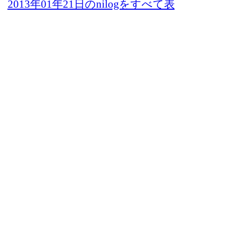
2013年01年21日のnilogをすべて表
示する
- NI-Lab.'s accounts
-
Fedibird