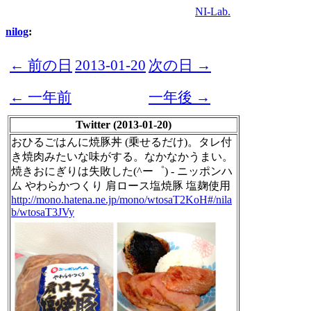
NI-Lab.
nilog
:
← 前の日
2013-01-20
次の日 →
← 一年前
一年後 →
Twitter (2013-01-20)
おひるごはんに焼豚丼 (乗せるだけ)。タレ付
き焼肉みたいな味がする。なかなかうまい。
焼きおにぎりは失敗した(^ー゜) - ニッポンハ
ム やわらかつくり 肩ロース塩焼豚 塩麹使用
http://mono.hatena.ne.jp/mono/wtosaT2KoH#/nila
b/wtosaT3JVy