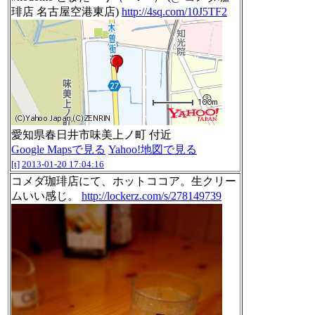
琲店 名古屋空港東店)
http://4sq.com/10J5TF2
愛知県春日井市味美上ノ町 付近
Google Mapsで見る
Yahoo!地図で見る
[t]
2013-01-20 17:04:16
コメダ珈琲店にて、ホットココア。生クリー
ムいい感じ。
http://lockerz.com/s/278149739