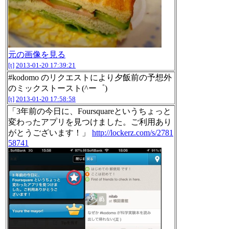
元の画像を見る
[t]
2013-01-20 17:39:21
#kodomo のリクエストにより夕飯前の予想外
のミックストースト(^ー゜)
[t]
2013-01-20 17:58:58
「3年前の今日に、Foursquareというちょっと
変わったアプリを見つけました。ご利用あり
がとうございます！」
http://lockerz.com/s/2781
58741