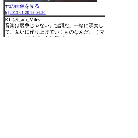
元の画像を見る
[t]
2013-01-20 18:54:20
RT @I_am_Miles:
音楽は競争じゃない。協調だ。一緒に演奏し
て、互いに作り上げていくものなんだ。（'マ
イルス・デイビス自叙伝 Ⅱ' p281）
[t]
2013-01-20 18:55:17
RT @rambert_oran:
車内広告を見ながら、「秒速で１億円稼ぐ条
件」「年収３００万円だった林さんが年収３
０００万円になったお金の増やし方」などの
本を多く出しているフォレスト出版の人たち
は、どうして本に書いてあることに専念せ
ず、それに比べると割に合わなそうな出版業
を続けているのかな、と思った。
[t]
2013-01-20 18:55:29
RT @rise_t:
友人から「石川県に夜22時開店でメニューが
お茶漬けしかなく、何杯でもおかわり可能だ
が、おかわりと言っても無視され、何故かヤ
ッホーと叫ぶとおかわりを持って来てくれ