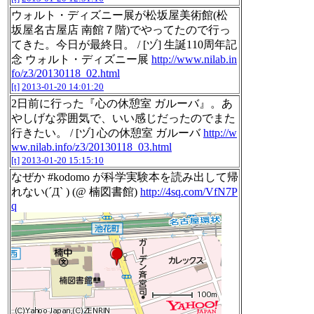
ウォルト・ディズニー展が松坂屋美術館(松
坂屋名古屋店 南館７階)でやってたので行っ
てきた。今日が最終日。 / [ヅ] 生誕110周年記
念 ウォルト・ディズニー展
http://www.nilab.in
fo/z3/20130118_02.html
[t]
2013-01-20 14:01:20
2日前に行った『心の休憩室 ガルーバ』。あ
やしげな雰囲気で、いい感じだったのでまた
行きたい。 / [ヅ] 心の休憩室 ガルーバ
http://w
ww.nilab.info/z3/20130118_03.html
[t]
2013-01-20 15:15:10
なぜか #kodomo が科学実験本を読み出して帰
れない(´Д` ) (@ 楠図書館)
http://4sq.com/VfN7P
q