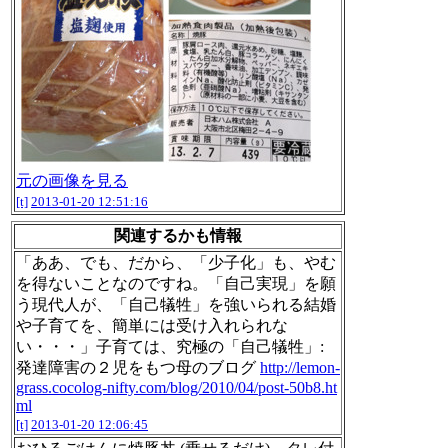
元の画像を見る
[t]
2013-01-20 12:51:16
関連するかも情報
「ああ、でも、だから、「少子化」も、やむ
を得ないことなのですね。「自己実現」を願
う現代人が、「自己犠牲」を強いられる結婚
や子育てを、簡単には受け入れられな
い・・・」子育ては、究極の「自己犠牲」:
発達障害の２児をもつ母のブログ
http://lemon-
grass.cocolog-nifty.com/blog/2010/04/post-50b8.ht
ml
[t]
2013-01-20 12:06:45