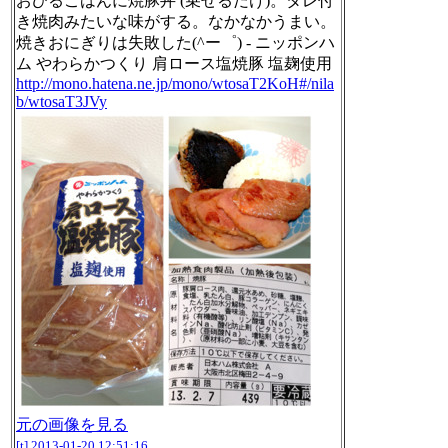
おひるごはんに焼豚丼 (乗せるだけ)。タレ付
き焼肉みたいな味がする。なかなかうまい。
焼きおにぎりは失敗した(^ー゜) - ニッポンハ
ム やわらかつくり 肩ロース塩焼豚 塩麹使用
http://mono.hatena.ne.jp/mono/wtosaT2KoH#/nila
b/wtosaT3JVy
元の画像を見る
[t]
2013-01-20 12:51:16