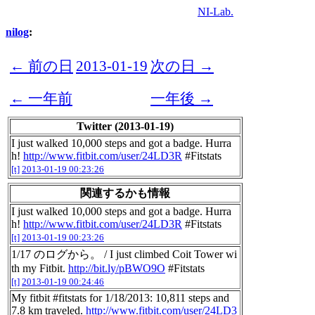
NI-Lab.
nilog
:
← 前の日
2013-01-19
次の日 →
← 一年前
一年後 →
Twitter (2013-01-19)
I just walked 10,000 steps and got a badge. Hurra
h!
http://www.fitbit.com/user/24LD3R
#Fitstats
[t]
2013-01-19 00:23:26
関連するかも情報
I just walked 10,000 steps and got a badge. Hurra
h!
http://www.fitbit.com/user/24LD3R
#Fitstats
[t]
2013-01-19 00:23:26
1/17 のログから。 / I just climbed Coit Tower wi
th my Fitbit.
http://bit.ly/pBWO9O
#Fitstats
[t]
2013-01-19 00:24:46
My fitbit #fitstats for 1/18/2013: 10,811 steps and
7.8 km traveled.
http://www.fitbit.com/user/24LD3