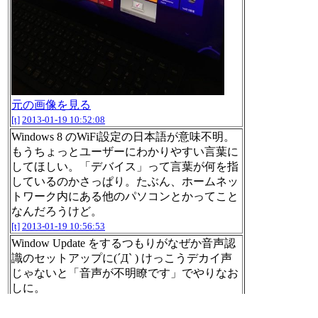
元の画像を見る
[t]
2013-01-19 10:52:08
Windows 8 のWiFi設定の日本語が意味不明。
もうちょっとユーザーにわかりやすい言葉に
してほしい。「デバイス」って言葉が何を指
しているのかさっぱり。たぶん、ホームネッ
トワーク内にある他のパソコンとかってこと
なんだろうけど。
[t]
2013-01-19 10:56:53
Window Update をするつもりがなぜか音声認
識のセットアップに(´Д` ) けっこうデカイ声
じゃないと「音声が不明瞭です」でやりなお
しに。
[t]
2013-01-19 11:02:11