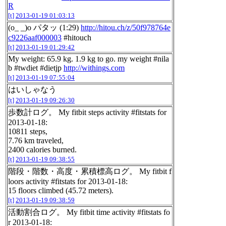
R
[t]
2013-01-19 01:03:13
(o_ _)o パタッ (1:29)
http://hitou.ch/z/50f978764e
c9226aaf000003
#hitouch
[t]
2013-01-19 01:29:42
My weight: 65.9 kg. 1.9 kg to go. my weight #nila
b #twdiet #dietjp
http://withings.com
[t]
2013-01-19 07:55:04
はいしゃなう
[t]
2013-01-19 09:26:30
歩数計ログ。 My fitbit steps activity #fitstats for
2013-01-18:
10811 steps,
7.76 km traveled,
2400 calories burned.
[t]
2013-01-19 09:38:55
階段・階数・高度・累積標高ログ。 My fitbit f
loors activity #fitstats for 2013-01-18:
15 floors climbed (45.72 meters).
[t]
2013-01-19 09:38:59
活動割合ログ。 My fitbit time activity #fitstats fo
r 2013-01-18: