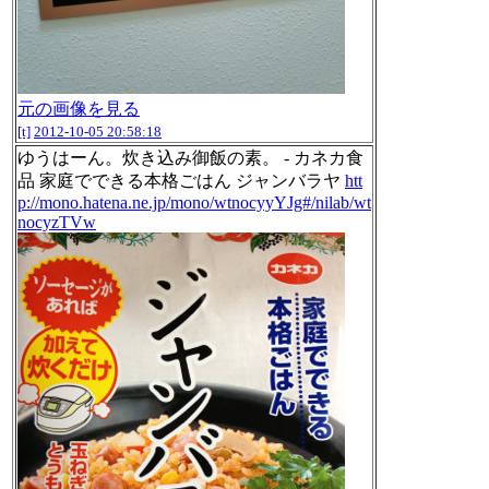
元の画像を見る
[t]
2012-10-05 20:58:18
ゆうはーん。炊き込み御飯の素。 - カネカ食
品 家庭でできる本格ごはん ジャンバラヤ
htt
p://mono.hatena.ne.jp/mono/wtnocyyYJg#/nilab/wt
nocyzTVw