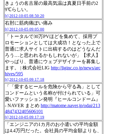
きょうの名古屋の最高気温は真夏日手前の2
9℃らしい。
[t]
2012-10-05 08:50:20
右肘に筋肉痛ぽい痛み
[t]
2012-10-05 09:05:00
「トータルで30万PVほどを集めて、採用プ
ロモーションとしては大成功！となった上で
普通に求人サイトに出稿するのはどうなんだ
ろう…と思われるかもしれないが」【求人】
やっぱり、普通にウェブデザイナーを募集し
ます。 | 株式会社LIG
http://liginc.co.jp/news/arc
hives/595
[t]
2012-10-05 09:17:18
「「愛するヒールを危険から守る為」として
コンドームという名称が付けられている」可
愛いファッション発明『ヒールコンドーム』
- NAVER まとめ
http://matome.naver.jp/odai/213
4847432405606101
[t]
2012-10-05 09:17:19
「エンジニアの1カ月のお小遣いの平均金額
は4.4万円だった。会社員の平均金額よりも、