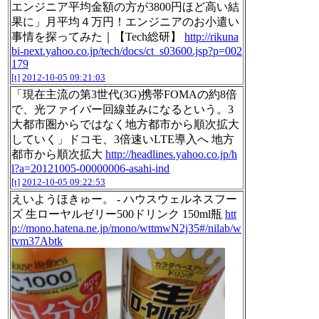
エンジニア平均金額の方が3800円ほど高い結
果に」月平均４万円！エンジニアのお小遣い
事情を探ってみた｜【Tech総研】
http://rikuna
bi-next.yahoo.co.jp/tech/docs/ct_s03600.jsp?p=002
179
[t]
2012-10-05 09:21:03
「現在主流の第3世代(3G)携帯FOMAの約8倍
で、光ファイバー回線並みになるという。3
大都市圏からではなく地方都市から順次拡大
していく」ドコモ、3倍速いLTE導入へ 地方
都市から順次拡大
http://headlines.yahoo.co.jp/h
l?a=20121005-00000006-asahi-ind
[t]
2012-10-05 09:22:53
えいようほきゅー。 - ハウスウェルネスフー
ズ 生ローヤルゼリー500ドリンク 150ml瓶
htt
p://mono.hatena.ne.jp/mono/wttmwN2j35#/nilab/w
tvm37Abtk