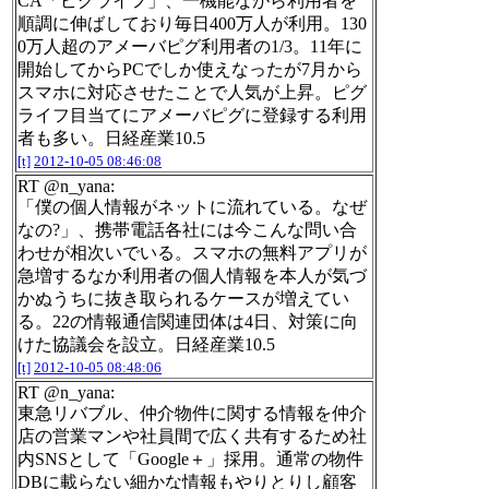
CA「ピグライフ」、一機能ながら利用者を
順調に伸ばしており毎日400万人が利用。130
0万人超のアメーバピグ利用者の1/3。11年に
開始してからPCでしか使えなったが7月から
スマホに対応させたことで人気が上昇。ピグ
ライフ目当てにアメーバピグに登録する利用
者も多い。日経産業10.5
[t]
2012-10-05 08:46:08
RT @n_yana:
「僕の個人情報がネットに流れている。なぜ
なの?」、携帯電話各社には今こんな問い合
わせが相次いでいる。スマホの無料アプリが
急増するなか利用者の個人情報を本人が気づ
かぬうちに抜き取られるケースが増えてい
る。22の情報通信関連団体は4日、対策に向
けた協議会を設立。日経産業10.5
[t]
2012-10-05 08:48:06
RT @n_yana:
東急リバブル、仲介物件に関する情報を仲介
店の営業マンや社員間で広く共有するため社
内SNSとして「Google＋」採用。通常の物件
DBに載らない細かな情報もやりとりし顧客