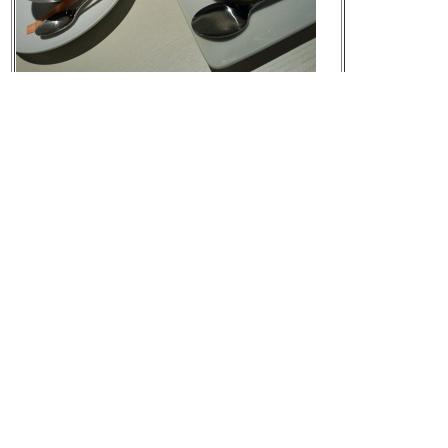
元の画像を見る
[t]
2012-10-05 13:44:52
「「Menu」ボタンはAndroid 4.0には存在しな
い。GoogleはMenuという発想を捨て、Action
ボタンおよびOverflowボタンに置き換えるよ
う開発者に勧める」Google、AndroidのMenu
ボタンに“告別”
http://www.itmedia.co.jp/news/ar
ticles/1201/27/news059.html
[t]
2012-10-05 19:39:31
「あれこれ難しい本を読みあさっておりまし
たが、最後に手に取ったのは赤塚不二夫さん
の」 大滝秀冶さん 最期に「これでいいの
だ」 （スポニチアネックス） - Yahoo!ニュー
ス
http://headlines.yahoo.co.jp/hl?a=20121005-00
000090-spnannex-ent
[t]
2012-10-05 19:42:45