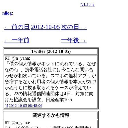
NI-Lab.
nilog
:
← 前の日
2012-10-05
次の日 →
← 一年前
一年後 →
Twitter (2012-10-05)
RT @n_yana:
「僕の個人情報がネットに流れている。なぜ
なの?」、携帯電話各社には今こんな問い合
わせが相次いでいる。スマホの無料アプリが
急増するなか利用者の個人情報を本人が気づ
かぬうちに抜き取られるケースが増えてい
る。22の情報通信関連団体は4日、対策に向
けた協議会を設立。日経産業10.5
[t]
2012-10-05 08:48:06
関連するかも情報
RT @n_yana: