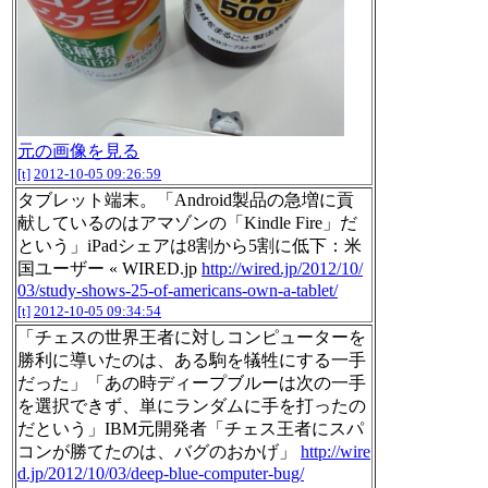
元の画像を見る
[t]
2012-10-05 09:26:59
タブレット端末。「Android製品の急増に貢
献しているのはアマゾンの「Kindle Fire」だ
という」iPadシェアは8割から5割に低下：米
国ユーザー « WIRED.jp
http://wired.jp/2012/10/
03/study-shows-25-of-americans-own-a-tablet/
[t]
2012-10-05 09:34:54
「チェスの世界王者に対しコンピューターを
勝利に導いたのは、ある駒を犠牲にする一手
だった」「あの時ディープブルーは次の一手
を選択できず、単にランダムに手を打ったの
だという」IBM元開発者「チェス王者にスパ
コンが勝てたのは、バグのおかげ」
http://wire
d.jp/2012/10/03/deep-blue-computer-bug/