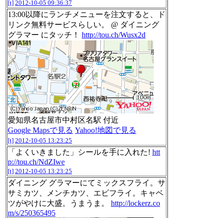
[t]
2012-10-05 09:36:37
13:00以降にランチメニューを注文すると、ド
リンク無料サービスらしい。 @ ダイニング
グラマー にタッチ！
http://tou.ch/Wusx2d
愛知県名古屋市中村区名駅 付近
Google Mapsで見る
Yahoo!地図で見る
[t]
2012-10-05 13:23:25
「よくいきました」シールを手に入れた!
htt
p://tou.ch/NdZIwe
[t]
2012-10-05 13:23:25
ダイニング グラマーにてミックスフライ。サ
サミカツ、メンチカツ、エビフライ。キャベ
ツがやけに大盛。うまうま。
http://lockerz.co
m/s/250365495