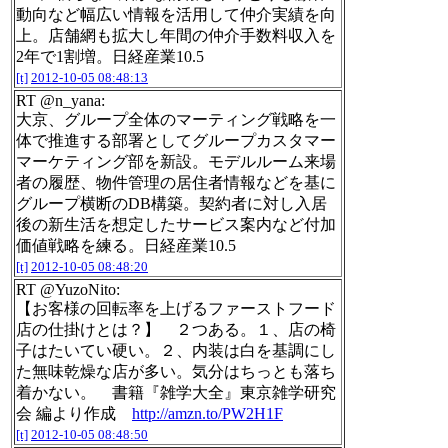
動向など幅広い情報を活用して仲介実績を向
上。店舗網も拡大し年間の仲介手数料収入を
2年で1割増。日経産業10.5
[t]
2012-10-05 08:48:13
RT @n_yana:
大京、グループ全体のマーティング戦略を一
体で推進する部署としてグループカスタマー
マーケティング部を新設。モデルルーム来場
者の履歴、物件管理の居住者情報などを基に
グループ横断のDB構築。契約者に対し入居
後の新生活を想定したサービス案内など付加
価値戦略を練る。日経産業10.5
[t]
2012-10-05 08:48:20
RT @YuzoNito:
【お客様の回転率を上げるファーストフード
店の仕掛けとは？】 ２つある。１、店の椅
子はたいてい硬い。２、内装は白を基調にし
た無味乾燥な店が多い。気分はちっとも落ち
着かない。 書籍『雑学大全』東京雑学研究
会 編より作成
http://amzn.to/PW2H1F
[t]
2012-10-05 08:48:50